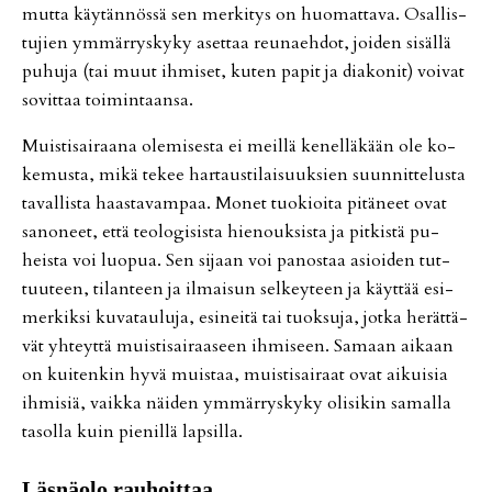
mut­ta käy­tän­nös­sä sen mer­ki­tys on huo­mat­ta­va. Osal­lis­
tu­jien ym­mär­rys­ky­ky aset­taa reu­na­eh­dot, joi­den si­säl­lä
pu­hu­ja (tai muut ih­mi­set, ku­ten pa­pit ja di­a­ko­nit) voi­vat
so­vit­taa toi­min­taan­sa.
Muis­ti­sai­raa­na ole­mi­ses­ta ei meil­lä ke­nel­lä­kään ole ko­
ke­mus­ta, mikä te­kee har­taus­ti­lai­suuk­sien suun­nit­te­lus­ta
ta­val­lis­ta haas­ta­vam­paa. Mo­net tuo­ki­oi­ta pi­tä­neet ovat
sa­no­neet, et­tä te­o­lo­gi­sis­ta hie­nouk­sis­ta ja pit­kis­tä pu­
heis­ta voi luo­pua. Sen si­jaan voi pa­nos­taa asi­oi­den tut­
tuu­teen, ti­lan­teen ja il­mai­sun sel­key­teen ja käyt­tää esi­
mer­kik­si ku­va­tau­lu­ja, esi­nei­tä tai tuok­su­ja, jot­ka he­rät­tä­
vät yh­teyt­tä muis­ti­sai­raa­seen ih­mi­seen. Sa­maan ai­kaan
on kui­ten­kin hyvä muis­taa, muis­ti­sai­raat ovat ai­kui­sia
ih­mi­siä, vaik­ka näi­den ym­mär­rys­ky­ky oli­si­kin sa­mal­la
ta­sol­la kuin pie­nil­lä lap­sil­la.
Läs­nä­o­lo rau­hoit­taa