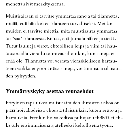
me­net­täi­si­vät mer­ki­tyk­sen­sä.
Muis­ti­sai­raan ei tar­vit­se ym­mär­tää sa­no­ja tai ti­lan­net­ta,
riit­tää, et­tä hän ko­kee ti­lan­teen tur­val­li­sek­si. Mei­dän
mui­den ei tar­vit­se miet­tiä, mitä muis­ti­sai­ras ym­mär­tää
tai ”saa” ti­lan­tees­ta. Riit­tää, et­tä Ju­ma­la nä­kee ja tie­tää.
Tu­tut lau­lut ja vir­ret, eh­tool­li­sen lei­pä ja vii­ni tai hau­
taus­maal­la vie­rai­lu toi­mi­vat sil­loin­kin, kun sa­no­ja ei
enää ole. Ti­lan­net­ta voi ver­ra­ta vie­ras­kie­li­seen har­tau­
teen: vaik­ka ei ym­mär­täi­si sa­no­ja, voi tun­nis­taa ti­lai­suu­
den py­hyy­den.
Ym­mär­rys­ky­ky aset­taa reu­na­eh­dot
Eri­tyi­nen tapa tu­kea muis­ti­sai­rai­den ih­mis­ten us­koa on
pi­tää hoi­va­ko­deis­sa yh­tei­siä ti­lai­suuk­sia, ku­ten seu­ro­ja ja
har­tauk­sia. Eten­kin hoi­va­ko­dis­sa pu­hu­jan teh­tä­vää ei eh­
kä tule en­sim­mäi­se­nä aja­tel­leek­si ke­hol­li­se­na työ­nä,