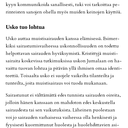
kyyn kom­mu­ni­koi­da sa­nal­li­ses­ti, tuki voi tar­koit­taa pe­
rin­teis­ten sa­no­jen ohel­la myös mui­den kei­no­jen käyt­töä.
Us­ko tuo loh­tua
Us­ko aut­taa muis­ti­sai­rau­den kans­sa elä­mi­ses­sä. Esi­mer­
kik­si sai­ras­tu­mis­vai­hees­sa us­kon­nol­li­suu­den on to­det­tu
hel­pot­ta­van sai­rau­den hy­väk­sy­mis­tä. Kris­tit­ty­jä muis­ti­
sai­rai­ta kos­ke­vis­sa tut­ki­muk­sis­sa us­kon Ju­ma­laan on ha­
vait­tu tuo­van loh­tua ja pi­tä­vän yl­lä ih­mi­sen omaa iden­ti­
teet­tiä. Toi­saal­ta us­ko ei suo­je­le vai­keil­ta ti­lan­teil­ta ja
tun­teil­ta, joi­ta muis­ti­sai­raus voi tuo­da mu­ka­naan.
Sai­ras­tu­nut ei vält­tä­mät­tä edes tun­nis­ta sai­rau­den oi­rei­ta,
jol­loin hä­nen kans­saan on mah­do­ton edes kes­kus­tel­la
sai­rau­des­ta tai sen vai­ku­tuk­sis­ta. Lä­hei­nen puo­les­taan
voi jo sai­rau­den var­hai­ses­sa vai­hees­sa ol­la hen­ki­ses­ti ja
fyy­si­ses­ti kuor­mit­tu­nut huo­les­ta ja huo­leh­dit­ta­vien asi­