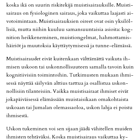
kos­ka ikä on suu­rin ris­ki­te­ki­jä muis­ti­sai­rauk­sil­le. Muis­ti­
sai­raus on fy­si­o­lo­gi­nen sai­raus, joka vai­kut­taa laa­jas­ti ai­
vo­toi­min­taan. Muis­ti­sai­rauk­sien oi­reet ovat osin yk­si­löl­
li­siä, mut­ta nii­hin kuu­luu sa­man­suun­tai­sia asi­oi­ta: kog­
ni­ti­on heik­ke­ne­mi­nen, muis­ti­on­gel­mat, hah­mot­ta­mis­
häi­ri­öt ja muu­tok­sia käyt­täy­ty­mi­ses­sä ja tun­ne-elä­mäs­sä.
Muis­ti­sai­rau­det ei­vät kui­ten­kaan vält­tä­mät­tä vai­ku­ta ih­
mi­sen us­koon tai us­kon­nol­li­suu­teen sa­mal­la ta­voin kuin
kog­ni­tii­vi­siin toi­min­toi­hin. Tut­ki­mus­ten mu­kaan ih­mi­
ses­sä näyt­tää säi­ly­vän alt­tius tart­tua ja osal­lis­tua us­kon­
nol­li­siin ti­lan­tei­siin. Vaik­ka muis­ti­sai­raat ih­mi­set ei­vät
jo­ka­päi­väi­ses­sä elä­mäs­sään muis­tai­si­kaan oma­koh­tais­ta
us­ko­aan tai Ju­ma­lan ole­mas­sa­o­loa, us­kon lah­ja ei pois­tu
ih­mi­ses­tä.
Us­kon tu­ke­mi­nen voi sen si­jaan jää­dä vä­hi­tel­len mui­den
ih­mis­ten teh­tä­väk­si. Kos­ka muis­ti­sai­raus vai­kut­taa ky­