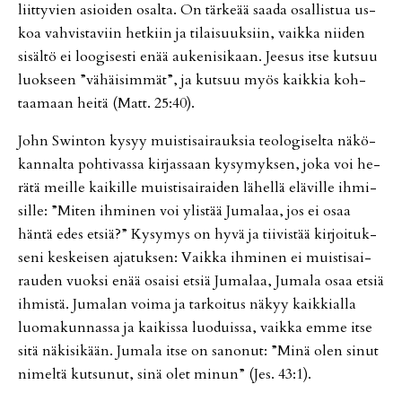
liit­ty­vien asi­oi­den osal­ta. On tär­ke­ää saa­da osal­lis­tua us­
koa vah­vis­ta­viin het­kiin ja ti­lai­suuk­siin, vaik­ka nii­den
si­säl­tö ei loo­gi­ses­ti enää au­ke­ni­si­kaan. Jee­sus it­se kut­suu
luok­seen ”vä­häi­sim­mät”, ja kut­suu myös kaik­kia koh­
taa­maan hei­tä (Matt. 25:40).
John Swin­ton ky­syy muis­ti­sai­rauk­sia te­o­lo­gi­sel­ta nä­kö­
kan­nal­ta poh­ti­vas­sa kir­jas­saan ky­sy­myk­sen, joka voi he­
rä­tä meil­le kai­kil­le muis­ti­sai­rai­den lä­hel­lä elä­vil­le ih­mi­
sil­le: ”Mi­ten ih­mi­nen voi ylis­tää Ju­ma­laa, jos ei osaa
hän­tä edes et­siä?” Ky­sy­mys on hyvä ja tii­vis­tää kir­joi­tuk­
se­ni kes­kei­sen aja­tuk­sen: Vaik­ka ih­mi­nen ei muis­ti­sai­
rau­den vuok­si enää osai­si et­siä Ju­ma­laa, Ju­ma­la osaa et­siä
ih­mis­tä. Ju­ma­lan voi­ma ja tar­koi­tus nä­kyy kaik­ki­al­la
luo­ma­kun­nas­sa ja kai­kis­sa luo­duis­sa, vaik­ka em­me it­se
sitä nä­ki­si­kään. Ju­ma­la it­se on sa­no­nut: ”Minä olen si­nut
ni­mel­tä kut­su­nut, sinä olet mi­nun” (Jes. 43:1).