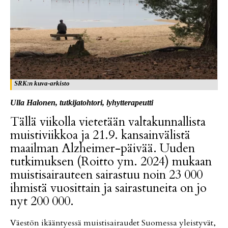
SRK:n kuva-arkisto
Ul­la Ha­lo­nen, tut­ki­ja­toh­to­ri, ly­hyt­te­ra­peut­ti
Täl­lä vii­kol­la vie­te­tään val­ta­kun­nal­lis­ta
muis­ti­viik­koa ja 21.9. kan­sain­vä­lis­tä
maa­il­man Alz­hei­mer-päi­vää. Uu­den
tut­ki­muk­sen (Roit­to ym. 2024) mu­kaan
muis­ti­sai­rau­teen sai­ras­tuu noin 23 000
ih­mis­tä vuo­sit­tain ja sai­ras­tu­nei­ta on jo
nyt 200 000.
Vä­es­tön ikään­ty­es­sä muis­ti­sai­rau­det Suo­mes­sa yleis­ty­vät,