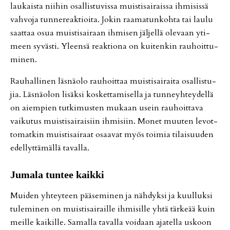
lau­kais­ta nii­hin osal­lis­tu­vis­sa muis­ti­sai­rais­sa ih­mi­sis­sä
vah­vo­ja tun­ne­re­ak­ti­oi­ta. Jo­kin raa­ma­tun­koh­ta tai lau­lu
saat­taa osua muis­ti­sai­raan ih­mi­sen jäl­jel­lä ole­vaan yti­
meen sy­väs­ti. Yleen­sä re­ak­ti­o­na on kui­ten­kin rau­hoit­tu­
mi­nen.
Rau­hal­li­nen läs­nä­o­lo rau­hoit­taa muis­ti­sai­rai­ta osal­lis­tu­
jia. Läs­nä­o­lon li­säk­si kos­ket­ta­mi­sel­la ja tun­neyh­tey­del­lä
on ai­em­pien tut­ki­mus­ten mu­kaan usein rau­hoit­ta­va
vai­ku­tus muis­ti­sai­rai­siin ih­mi­siin. Mo­net muu­ten le­vot­
to­mat­kin muis­ti­sai­raat osaa­vat myös toi­mia ti­lai­suu­den
edel­lyt­tä­mäl­lä ta­val­la.
Ju­ma­la tun­tee kaik­ki
Mui­den yh­tey­teen pää­se­mi­nen ja näh­dyk­si ja kuul­luk­si
tu­le­mi­nen on muis­ti­sai­rail­le ih­mi­sil­le yh­tä tär­ke­ää kuin
meil­le kai­kil­le. Sa­mal­la ta­val­la voi­daan aja­tel­la us­koon