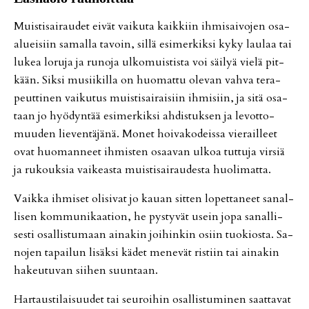
Muis­ti­sai­rau­det ei­vät vai­ku­ta kaik­kiin ih­mi­sai­vo­jen osa-
alu­ei­siin sa­mal­la ta­voin, sil­lä esi­mer­kik­si kyky lau­laa tai
lu­kea lo­ru­ja ja ru­no­ja ul­ko­muis­tis­ta voi säi­lyä vie­lä pit­
kään. Sik­si mu­sii­kil­la on huo­mat­tu ole­van vah­va te­ra­
peut­ti­nen vai­ku­tus muis­ti­sai­rai­siin ih­mi­siin, ja sitä osa­
taan jo hyö­dyn­tää esi­mer­kik­si ah­dis­tuk­sen ja le­vot­to­
muu­den lie­ven­tä­jä­nä. Mo­net hoi­va­ko­deis­sa vie­rail­leet
ovat huo­man­neet ih­mis­ten osaa­van ul­koa tut­tu­ja vir­siä
ja ru­kouk­sia vai­ke­as­ta muis­ti­sai­rau­des­ta huo­li­mat­ta.
Vaik­ka ih­mi­set oli­si­vat jo kau­an sit­ten lo­pet­ta­neet sa­nal­
li­sen kom­mu­ni­kaa­ti­on, he pys­ty­vät usein jopa sa­nal­li­
ses­ti osal­lis­tu­maan ai­na­kin joi­hin­kin osiin tuo­ki­os­ta. Sa­
no­jen ta­pai­lun li­säk­si kä­det me­ne­vät ris­tiin tai ai­na­kin
ha­keu­tu­van sii­hen suun­taan.
Har­taus­ti­lai­suu­det tai seu­roi­hin osal­lis­tu­mi­nen saat­ta­vat