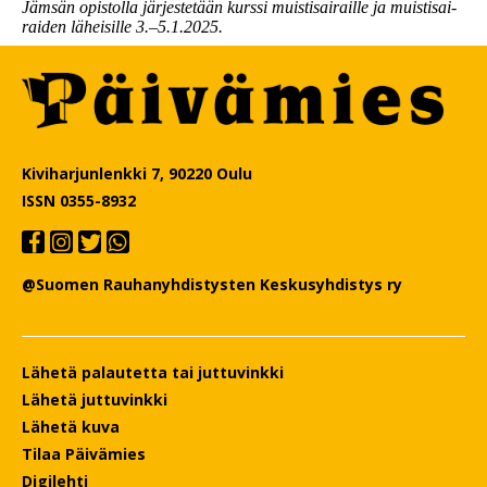
Jäm­sän opis­tol­la jär­jes­te­tään kurs­si muis­ti­sai­rail­le ja muis­ti­sai­
rai­den lä­hei­sil­le 3.–5.1.2025.
Kiviharjunlenkki 7, 90220 Oulu
ISSN 0355-8932
@Suomen Rauhanyhdistysten Keskusyhdistys ry
Lähetä palautetta tai juttuvinkki
Lähetä juttuvinkki
Lähetä kuva
Tilaa Päivämies
Digilehti