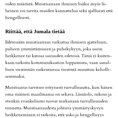
oi­den mää­räs­tä. Muis­ti­sai­raan ih­mi­sen li­säk­si myös lä­
hei­nen voi tar­vi­ta mui­den kan­nat­te­lua sekä ajal­li­ses­ti et­tä
hen­gel­li­ses­ti.
Riit­tää, et­tä Ju­ma­la tie­tää
Ede­tes­sään muis­ti­sai­raus vai­kut­taa ih­mi­sen ajat­te­luun,
pu­heen ym­mär­tä­mi­seen ja pu­he­ky­kyyn, joka usein
heik­ke­nee tai ka­to­aa sai­rau­den ede­tes­sä. Tämä ei kui­ten­
kaan tar­koi­ta kom­mu­ni­kaa­ti­on lop­pu­mis­ta, vaan sa­nal­
li­sen vies­tin­nän vai­keu­tu­es­sa vies­tin­tä muut­tuu ke­hol­li­
sem­mak­si.
Muis­ti­sai­ras tar­vit­see eri­tyi­ses­ti tur­val­li­suut­ta, kun hä­nen
oma si­säi­nen maa­il­man­sa on se­ka­va. Läs­nä­o­lo, ru­kous ja
eten­kin evan­ke­liu­mi tuo­vat mu­ka­naan tur­val­li­suu­den
tun­net­ta. Muis­ti­sai­rau­des­ta joh­tu­va ym­mär­rys­ky­vyn
heik­ke­ne­mi­nen ei tar­koi­ta, et­tä us­ko ja hen­gel­li­syys