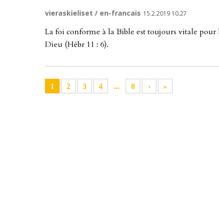
vieraskieliset / en-francais
15.2.2019 10.27
La foi con­for­me à la Bib­le est tou­jours vi­ta­le pour
Dieu (Hébr 11 : 6).
1
2
3
4
...
8
›
»