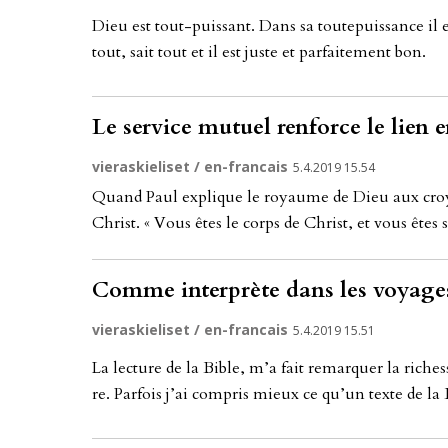
Dieu est tout-puis­sant. Dans sa tou­te­puis­san­ce il e
tout, sait tout et il est jus­te et par­fai­te­ment bon.
Le service mutuel renforce le lien e
vieraskieliset / en-francais
5.4.2019 15.54
Qu­and Paul exp­li­que le ro­yau­me de Dieu aux cro­y
Christ. « Vous êtes le corps de Christ, et vous êtes s
Comme interprète dans les voyages
vieraskieliset / en-francais
5.4.2019 15.51
La lec­tu­re de la Bib­le, m’a fait re­mar­qu­er la ric­hes
re. Par­fois j’ai comp­ris mie­ux ce qu’un tex­te de la 