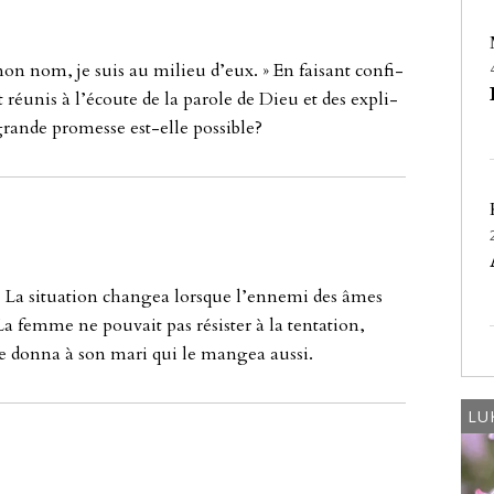
mon nom, je suis au mi­lieu d’eux. » En fai­sant con­fi­
éu­nis à l’écou­te de la pa­ro­le de Dieu et des exp­li­
an­de pro­mes­se est-el­le pos­sib­le?
a si­tu­a­ti­on chan­gea lors­que l’en­ne­mi des âmes
 La fem­me ne pou­vait pas résis­ter à la ten­ta­ti­on,
e le don­na à son mari qui le man­gea aus­si.
LU