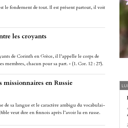
st le fon­de­ment de tout. Il est présent par­tout, il voit
ntre les croyants
ants de Co­rinth en Grèce, il l’ap­pel­le le corps de
es memb­res, cha­cun pour sa part. » (1. Cor. 12 : 27).
 missionnaires en Russie
LU
­se de sa lan­gue et le ca­ractè­re am­bi­gu du vo­ca­bu­lai­
Bib­le veut dire en fin­nois après l’avoir lu en rus­se.