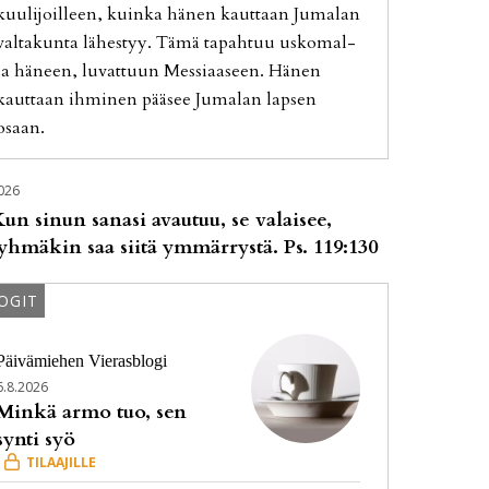
kuu­li­joil­leen, kuin­ka hä­nen kaut­taan Ju­ma­lan
val­ta­kun­ta lä­hes­tyy. Tämä ta­pah­tuu us­ko­mal­
la hä­neen, lu­vat­tuun Mes­si­aa­seen. Hä­nen
kaut­taan ih­mi­nen pää­see Ju­ma­lan lap­sen
osaan.
026
un sinun sanasi avautuu, se valaisee,
yhmäkin saa siitä ymmärrystä. Ps. 119:130
OGIT
Päivämiehen Vierasblogi
6.8.2026
Minkä armo tuo, sen
synti syö