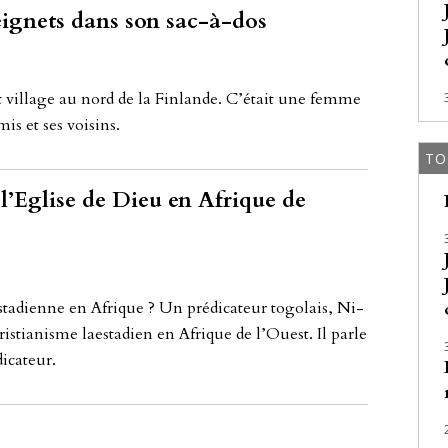
beignets dans son sac-à-dos
t vil­la­ge au nord de la Fin­lan­de. C’était une fem­me
amis et ses voi­sins.
TO
l’Eglise de Dieu en Afrique de
­ta­dien­ne en Af­ri­que ? Un prédi­ca­teur to­go­lais, Ni­
­ti­a­nis­me la­es­ta­dien en Af­ri­que de l’Ou­est. Il par­le
­ca­teur.