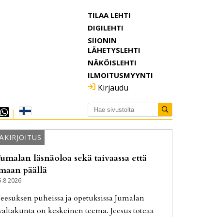
TILAA LEHTI
DIGILEHTI
SIIONIN
LÄHETYSLEHTI
NÄKÖISLEHTI
ILMOITUSMYYNTI
Kirjaudu
ÄKIRJOITUS
Jumalan läsnäoloa sekä taivaassa että
maan päällä
5.8.2026
Jee­suk­sen pu­heis­sa ja ope­tuk­sis­sa Ju­ma­lan
val­ta­kun­ta on kes­kei­nen tee­ma. Jee­sus to­te­aa