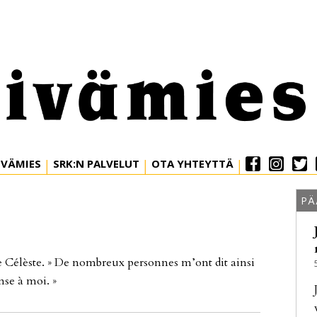
IVÄMIES
SRK:N PALVELUT
OTA YHTEYTTÄ
PÄ
re Célèste. » De nomb­reux per­son­nes m’ont dit ain­si
n­se à moi. »