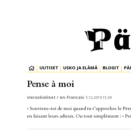
UUTISET
USKO JA ELÄMÄ
BLOGIT
PÄ
Pense à moi
vieraskieliset / en-francais
5.12.2019 15.39
« Sou­viens-toi de moi qu­and tu t’ap­p­roc­hes le Pè
en fai­sant leurs adie­ux. Ou tout simplé­ment : « Pe