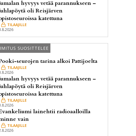
Jumalan hyvyys vetää parannukseen –
Juhlapöytä oli Reisjärven
opistoseuroissa katettuna
3.8.2026
IMITUS SUOSITTELEE
Pooki-seurojen tarina alkoi Pattijoelta
3.8.2026
Jumalan hyvyys vetää parannukseen –
Juhlapöytä oli Reisjärven
opistoseuroissa katettuna
3.8.2026
Evankeliumi lainehtii radioaalloilla
minne vain
2.8.2026