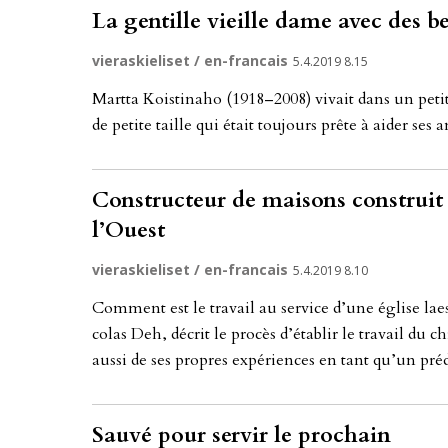
La gentille vieille dame avec des 
vieraskieliset / en-francais
5.4.2019 8.15
Mart­ta Kois­ti­na­ho (1918–2008) vi­vait dans un pe­ti
de pe­ti­te tail­le qui était tou­jours prête à ai­der ses 
Constructeur de maisons construit 
l’Ouest
vieraskieliset / en-francais
5.4.2019 8.10
Com­ment est le tra­vail au ser­vi­ce d’une église la­es
co­las Deh, décrit le procès d’étab­lir le tra­vail du chris
aus­si de ses prop­res expé­rien­ces en tant qu’un prédi
Sauvé pour servir le prochain