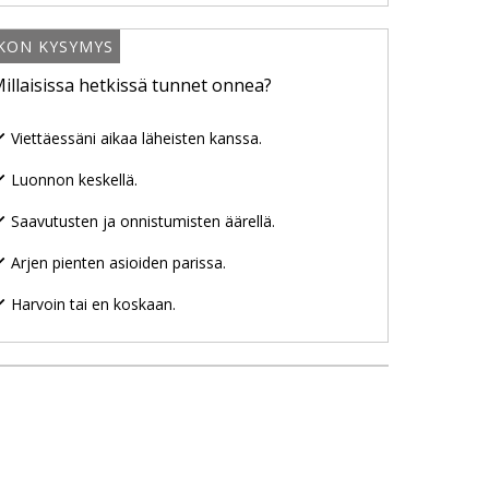
IKON KYSYMYS
illaisissa hetkissä tunnet onnea?
Viettäessäni aikaa läheisten kanssa.
Luonnon keskellä.
Saavutusten ja onnistumisten äärellä.
Arjen pienten asioiden parissa.
Harvoin tai en koskaan.