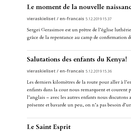
Le moment de la nouvelle naissanc
vieraskieliset / en-francais
5.12.2019 15.37
Ser­gei Ge­ra­si­mov est un prêtre de l’église luthé­ri
grâce de la re­pen­tan­ce au camp de con­fir­ma­ti­on de
Salutations des enfants du Kenya!
vieraskieliset / en-francais
5.12.2019 15.36
Les der­niers ki­lomèt­res de la rou­te pour al­ler à l’
en­fants dans la cour nous re­mar­qu­ent et cou­rent 
l’ang­lais – avec les aut­res en­fants nous dis­cu­tons 
présen­te et ba­var­de un peu, on n’a pas be­soin d’un 
Le Saint Esprit