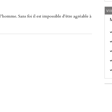
VI
 l’hom­me. Sans foi il est im­pos­sib­le d’être agr­éab­le à
M