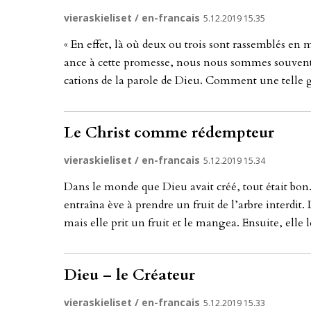
vieraskieliset / en-francais
5.12.2019 15.35
« En ef­fet, là où deux ou trois sont ras­semblés en 
an­ce à cet­te pro­mes­se, nous nous som­mes sou­vent r
ca­ti­ons de la pa­ro­le de Dieu. Com­ment une tel­le gr
Le Christ comme rédempteur
vieraskieliset / en-francais
5.12.2019 15.34
Dans le mon­de que Dieu avait créé, tout était bon. L
ent­raî­na ève à prend­re un fruit de l’arb­re in­ter­dit.
mais el­le prit un fruit et le man­gea. En­sui­te, el­l
Dieu – le Créateur
vieraskieliset / en-francais
5.12.2019 15.33