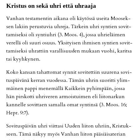
Kris­tus on sekä uh­ri et­tä uh­raa­ja
Van­han tes­ta­men­tin ai­ka­na oli käy­tös­sä usei­ta Moo­sek­
sen la­kiin pe­rus­tu­via uh­re­ja. Tär­kein uh­ri syn­tien so­vit­
ta­mi­sek­si oli syn­tiuh­ri (3. Moos. 4), jos­sa uh­rie­läi­men
ve­rel­lä oli suu­ri osuus. Yk­si­tyi­sen ih­mi­sen syn­tien so­vit­
ta­mi­sek­si uh­rat­tiin va­ral­li­suu­den mu­kaan vuo­hi, ka­rit­sa
tai kyyh­ky­nen.
Koko kan­san ta­hat­to­mat syn­nit so­vi­tet­tiin suu­re­na so­vi­
tus­päi­vä­nä ker­ran vuo­des­sa. Tä­män uh­rin suo­rit­ti ylim­
mäi­nen pap­pi me­ne­mäl­lä Kaik­kein py­him­pään, jos­sa
hän pirs­kot­ti uh­ri­ve­ren ar­mois­tui­men eli lii­to­nar­kun
kan­nel­le so­vit­ta­en sa­mal­la omat syn­tin­sä (3. Moos. 16;
Hepr. 9:7).
So­vi­tus­päi­vän uh­ri viit­ta­si Uu­den lii­ton uh­riin, Kris­tuk­
seen. Tämä nä­kyy myös Van­han lii­ton pää­si­äi­sa­te­ri­an