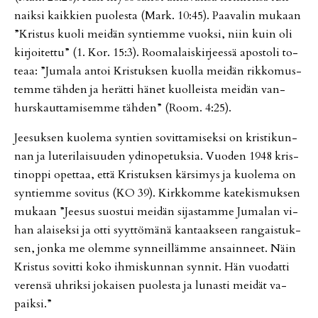
naik­si kaik­kien puo­les­ta (Mark. 10:45). Paa­va­lin mu­kaan
”Kris­tus kuo­li mei­dän syn­tiem­me vuok­si, niin kuin oli
kir­joi­tet­tu” (1. Kor. 15:3). Roo­ma­lais­kir­jees­sä apos­to­li to­
te­aa: ”Ju­ma­la an­toi Kris­tuk­sen kuol­la mei­dän rik­ko­mus­
tem­me täh­den ja he­rät­ti hä­net kuol­leis­ta mei­dän van­
hurs­kaut­ta­mi­sem­me täh­den” (Room. 4:25).
Jee­suk­sen kuo­le­ma syn­tien so­vit­ta­mi­sek­si on kris­ti­kun­
nan ja lu­te­ri­lai­suu­den ydi­no­pe­tuk­sia. Vuo­den 1948 kris­
ti­nop­pi opet­taa, et­tä Kris­tuk­sen kär­si­mys ja kuo­le­ma on
syn­tiem­me so­vi­tus (KO 39). Kirk­kom­me ka­te­kis­muk­sen
mu­kaan ”Jee­sus suos­tui mei­dän si­jas­tam­me Ju­ma­lan vi­
han alai­sek­si ja ot­ti syyt­tö­mä­nä kan­taak­seen ran­gais­tuk­
sen, jon­ka me olem­me syn­neil­läm­me an­sain­neet. Näin
Kris­tus so­vit­ti koko ih­mis­kun­nan syn­nit. Hän vuo­dat­ti
ve­ren­sä uh­rik­si jo­kai­sen puo­les­ta ja lu­nas­ti mei­dät va­
paik­si.”