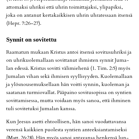
at­to­mak­si uh­rik­si et­tä uh­rin toi­mit­ta­jak­si, yli­pa­pik­si,
joka on an­ta­nut ker­ta­kaik­ki­sen uh­rin uh­ra­tes­saan it­sen­sä
(Hepr. 7:26–27).
Syn­nit on so­vi­tet­tu
Raa­ma­tun mu­kaan Kris­tus an­toi it­sen­sä so­vi­tu­suh­rik­si ja
on uh­ri­kuo­le­mal­laan so­vit­ta­nut ih­mis­ten syn­nit Ju­ma­
lan edes­sä. Kris­tus so­vit­ti vä­li­mie­he­nä (1. Tim. 2:5) myös
Ju­ma­lan vi­han sekä ih­mi­sen syyl­li­syy­den. Kuo­le­mal­laan
ja ylös­nou­se­muk­sel­laan hän voit­ti syn­nin, kuo­le­man ja
saa­ta­nan tur­mi­o­val­lat. Pää­pai­no so­vi­tu­so­pis­sa on syn­tien
so­vit­ta­mi­ses­sa, mut­ta voi­daan myös sa­noa, et­tä ih­mi­nen
tuli so­vi­te­tuk­si Ju­ma­lan kans­sa.
Kun Jee­sus aset­ti eh­tool­li­sen, hän sa­noi vuo­dat­ta­van­sa
ve­ren­sä kaik­kien puo­les­ta syn­tien an­teek­si­an­ta­mi­sek­si
(Matt. 26:28). Hän myös sa­noi an­ta­van­sa hen­ken­sä lun­