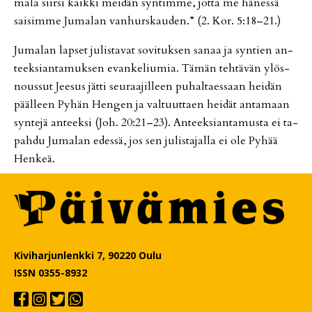
ma­la siir­si kaik­ki mei­dän syn­tim­me, jot­ta me hä­nes­sä
sai­sim­me Ju­ma­lan van­hurs­kau­den.” (2. Kor. 5:18–21.)
Ju­ma­lan lap­set ju­lis­ta­vat so­vi­tuk­sen sa­naa ja syn­tien an­
teek­si­an­ta­muk­sen evan­ke­liu­mia. Tä­män teh­tä­vän ylös­
nous­sut Jee­sus jät­ti seu­raa­jil­leen pu­hal­ta­es­saan hei­dän
pääl­leen Py­hän Hen­gen ja val­tuut­ta­en hei­dät an­ta­maan
syn­te­jä an­teek­si (Joh. 20:21–23). An­teek­si­an­ta­mus­ta ei ta­
pah­du Ju­ma­lan edes­sä, jos sen ju­lis­ta­jal­la ei ole Py­hää
Hen­keä.
Kiviharjunlenkki 7, 90220 Oulu
ISSN 0355-8932