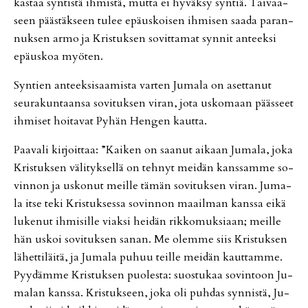
kas­taa syn­tis­tä ih­mis­tä, mut­ta ei hy­väk­sy syn­tiä. Tai­vaa­
seen pääs­täk­seen tu­lee epä­us­koi­sen ih­mi­sen saa­da pa­ran­
nuk­sen ar­mo ja Kris­tuk­sen so­vit­ta­mat syn­nit an­teek­si
epä­us­koa myö­ten.
Syn­tien an­teek­si­saa­mis­ta var­ten Ju­ma­la on aset­ta­nut
seu­ra­kun­taan­sa so­vi­tuk­sen vi­ran, jota us­ko­maan pääs­seet
ih­mi­set hoi­ta­vat Py­hän Hen­gen kaut­ta.
Paa­va­li kir­joit­taa: ”Kai­ken on saa­nut ai­kaan Ju­ma­la, joka
Kris­tuk­sen vä­li­tyk­sel­lä on teh­nyt mei­dän kans­sam­me so­
vin­non ja us­ko­nut meil­le tä­män so­vi­tuk­sen vi­ran. Ju­ma­
la it­se teki Kris­tuk­ses­sa so­vin­non maa­il­man kans­sa ei­kä
lu­ke­nut ih­mi­sil­le vi­ak­si hei­dän rik­ko­muk­si­aan; meil­le
hän us­koi so­vi­tuk­sen sa­nan. Me olem­me siis Kris­tuk­sen
lä­het­ti­läi­tä, ja Ju­ma­la pu­huu teil­le mei­dän kaut­tam­me.
Pyy­däm­me Kris­tuk­sen puo­les­ta: suos­tu­kaa so­vin­toon Ju­
ma­lan kans­sa. Kris­tuk­seen, joka oli puh­das syn­nis­tä, Ju­