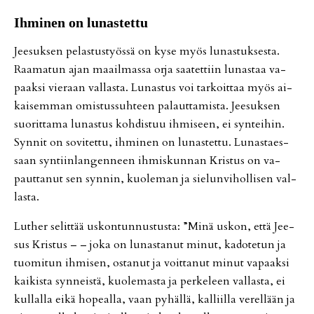
Ih­mi­nen on lu­nas­tet­tu
Jee­suk­sen pe­las­tus­työs­sä on kyse myös lu­nas­tuk­ses­ta.
Raa­ma­tun ajan maa­il­mas­sa or­ja saa­tet­tiin lu­nas­taa va­
paak­si vie­raan val­las­ta. Lu­nas­tus voi tar­koit­taa myös ai­
kai­sem­man omis­tus­suh­teen pa­laut­ta­mis­ta. Jee­suk­sen
suo­rit­ta­ma lu­nas­tus koh­dis­tuu ih­mi­seen, ei syn­tei­hin.
Syn­nit on so­vi­tet­tu, ih­mi­nen on lu­nas­tet­tu. Lu­nas­ta­es­
saan syn­tiin­lan­gen­neen ih­mis­kun­nan Kris­tus on va­
paut­ta­nut sen syn­nin, kuo­le­man ja sie­lun­vi­hol­li­sen val­
las­ta.
Lut­her se­lit­tää us­kon­tun­nus­tus­ta: ”Minä us­kon, et­tä Jee­
sus Kris­tus – – joka on lu­nas­ta­nut mi­nut, ka­do­te­tun ja
tuo­mi­tun ih­mi­sen, os­ta­nut ja voit­ta­nut mi­nut va­paak­si
kai­kis­ta syn­neis­tä, kuo­le­mas­ta ja per­ke­leen val­las­ta, ei
kul­lal­la ei­kä ho­pe­al­la, vaan py­häl­lä, kal­liil­la ve­rel­lään ja