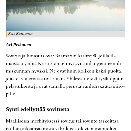
Pete Karttunen
Ari Pel­ko­nen
So­vi­tus ja lu­nas­tus ovat Raa­ma­tun kä­sit­tei­tä, joil­la il­
mais­taan, mitä Kris­tus on teh­nyt syn­tiin­lan­gen­neen ih­
mis­kun­nan hy­väk­si. Ne ovat kuin ko­li­kon kak­si puol­ta,
joi­ta ei voi erot­taa toi­sis­taan. Yh­des­sä ne si­säl­ty­vät op­piin
pe­las­tuk­ses­ta ja ovat sa­mal­la pe­rus­ta van­hurs­kaut­ta­mi­so­
pil­le.
Syn­ti edel­lyt­tää so­vi­tus­ta
Maal­li­ses­sa mer­ki­tyk­ses­sä so­vi­tus tai so­vin­to tar­koit­taa
rau­han ai­kaan­saa­mis­ta vä­li­ri­kos­sa ole­vien osa­puol­ten