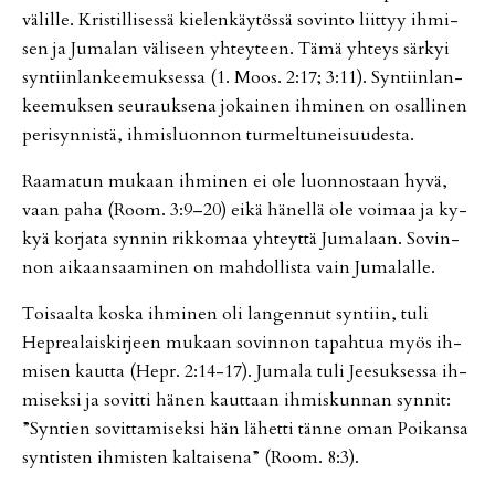
vä­lil­le. Kris­til­li­ses­sä kie­len­käy­tös­sä so­vin­to liit­tyy ih­mi­
sen ja Ju­ma­lan vä­li­seen yh­tey­teen. Tämä yh­teys sär­kyi
syn­tiin­lan­kee­muk­ses­sa (1. Moos. 2:17; 3:11). Syn­tiin­lan­
kee­muk­sen seu­rauk­se­na jo­kai­nen ih­mi­nen on osal­li­nen
pe­ri­syn­nis­tä, ih­mis­luon­non tur­mel­tu­nei­suu­des­ta.
Raa­ma­tun mu­kaan ih­mi­nen ei ole luon­nos­taan hyvä,
vaan paha (Room. 3:9–20) ei­kä hä­nel­lä ole voi­maa ja ky­
kyä kor­ja­ta syn­nin rik­ko­maa yh­teyt­tä Ju­ma­laan. So­vin­
non ai­kaan­saa­mi­nen on mah­dol­lis­ta vain Ju­ma­lal­le.
Toi­saal­ta kos­ka ih­mi­nen oli lan­gen­nut syn­tiin, tuli
Hep­re­a­lais­kir­jeen mu­kaan so­vin­non ta­pah­tua myös ih­
mi­sen kaut­ta (Hepr. 2:14-17). Ju­ma­la tuli Jee­suk­ses­sa ih­
mi­sek­si ja so­vit­ti hä­nen kaut­taan ih­mis­kun­nan syn­nit:
”Syn­tien so­vit­ta­mi­sek­si hän lä­het­ti tän­ne oman Poi­kan­sa
syn­tis­ten ih­mis­ten kal­tai­se­na” (Room. 8:3).