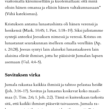
vi­at­to­mal­la kär­si­mi­sel­lään ja kuo­le­mal­laan: et­tä minä
oli­sin hä­nen oman­sa ja eläi­sin hä­nen val­ta­kun­nas­saan”
(Vähä ka­te­kis­mus).
Kris­tuk­sen an­ta­ma lu­nas­tus­hin­ta oli hä­nen ve­ren­sä ja
hen­ken­sä (Mark. 10:45; 1. Piet. 1:18–19). Sik­si ju­lis­tam­me
syn­te­jä an­teek­si Jee­suk­sen ni­mes­sä ja ve­res­sä. Kris­tus on
lu­nas­ta­nut seu­ra­kun­nan it­sel­leen omal­la ve­rel­lään (Ap.
t. 20:28). Jee­sus syn­tyi lain alai­sek­si lu­nas­taak­seen lain
alai­si­na elä­vät ih­mi­set, jot­ta he pää­si­si­vät Ju­ma­lan lap­sen
ase­maan (Gal. 4:4-5).
So­vi­tuk­sen vir­ka
Ju­ma­la ra­kas­taa kaik­kia ih­mi­siä ja tah­too pe­las­taa hei­dät
(Joh. 3:16-17). So­vi­tus ja lu­nas­tus kos­ke­vat koko maa­il­
maa (1. Tim. 2:6; 1. Joh. 2:2). Tämä ei kui­ten­kaan tar­koi­ta
sitä, et­tä kaik­ki ih­mi­set pää­se­vät tai­vaa­seen. Ju­ma­la ra­