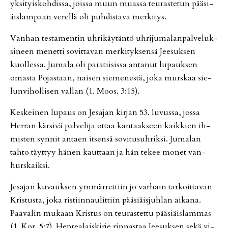
yk­si­tyis­koh­dis­sa, jois­sa muun mu­as­sa teu­ras­te­tun pää­si­
äis­lam­paan ve­rel­lä oli puh­dis­ta­va mer­ki­tys.
Van­han tes­ta­men­tin uh­ri­käy­tän­tö uh­ri­ju­ma­lan­pal­ve­luk­
si­neen me­net­ti so­vit­ta­van mer­ki­tyk­sen­sä Jee­suk­sen
kuol­les­sa. Ju­ma­la oli pa­ra­tii­sis­sa an­ta­nut lu­pauk­sen
omas­ta Po­jas­taan, nai­sen sie­me­nes­tä, joka murs­kaa sie­
lun­vi­hol­li­sen val­lan (1. Moos. 3:15).
Kes­kei­nen lu­paus on Je­sa­jan kir­jan 53. lu­vus­sa, jos­sa
Her­ran kär­si­vä pal­ve­li­ja ot­taa kan­taak­seen kaik­kien ih­
mis­ten syn­nit an­ta­en it­sen­sä so­vi­tu­suh­rik­si. Ju­ma­lan
tah­to täyt­tyy hä­nen kaut­taan ja hän te­kee mo­net van­
hurs­kaik­si.
Je­sa­jan ku­vauk­sen ym­mär­ret­tiin jo var­hain tar­koit­ta­van
Kris­tus­ta, joka ris­tiin­nau­lit­tiin pää­si­äis­juh­lan ai­ka­na.
Paa­va­lin mu­kaan Kris­tus on teu­ras­tet­tu pää­si­äis­lam­mas
(1. Kor. 5:7). Hep­re­a­lais­kir­je rin­nas­taa Jee­suk­sen sekä vi­