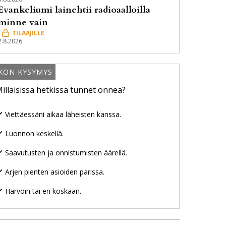
Evankeliumi lainehtii radioaalloilla
minne vain
2.8.2026
IKON KYSYMYS
illaisissa hetkissä tunnet onnea?
Viettäessäni aikaa läheisten kanssa.
Luonnon keskellä.
Saavutusten ja onnistumisten äärellä.
Arjen pienten asioiden parissa.
Harvoin tai en koskaan.