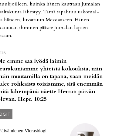
kuu­li­joil­leen, kuin­ka hä­nen kaut­taan Ju­ma­lan
val­ta­kun­ta lä­hes­tyy. Tämä ta­pah­tuu us­ko­mal­
la hä­neen, lu­vat­tuun Mes­si­aa­seen. Hä­nen
kaut­taan ih­mi­nen pää­see Ju­ma­lan lap­sen
osaan.
026
Me emme saa lyödä laimin
seurakuntamme yhteisiä kokouksia, niin
kuin muutamilla on tapana, vaan meidän
ulee rohkaista toisiamme, sitä enemmän
mitä lähempänä näette Herran päivän
levan. Hepr. 10:25
OGIT
Päivämiehen Vierasblogi