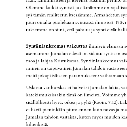
laan, lä­him­mäi­seen ja it­seen­sä. Ada­min pe­rin­tö on
Olem­me kaik­ki syn­ti­siä ja elä­mäm­me on ra­jal­lis­ta.
syä tä­män re­a­li­tee­tin it­ses­säm­me. Ar­mah­de­tun syn­
juu­ri omal­ta puo­lel­taan syn­ti­sis­sä ih­mi­sis­sä. Nöy­r
tuk­sem­me on sii­nä, et­tä pa­huus ja syn­ti ei­vät hal­li
Syn­tiin­lan­kee­mus vai­kut­taa
ih­mi­sen elä­mään sekä
ase­mam­me Ju­ma­lan edes­sä on si­dot­tu syn­ti­sen os
moa ja lah­jaa Kris­tuk­ses­sa. Syn­tiin­lan­kee­mus vai
mi­nen on tai­pu­vai­nen Ju­ma­lan tah­don vas­tai­seen
mei­tä jo­ka­päi­väi­seen pa­ran­nuk­seen: vaih­ta­maan
Us­kos­ta van­hurs­kas ei hal­vek­si Ju­ma­lan la­kia, v
ka­te­kis­muk­sis­sa­kin tämä on il­meis­tä. Voim­me yh­
si­säl­löl­li­ses­ti hyvä, oi­kea ja pyhä (Room. 7:12).
ei hä­viä pie­nin­kään piir­to en­nen kuin tai­vas ja ma
Ju­ma­lan tah­don vas­tais­ta, ku­ten myös mui­den käs
ki­hen­kis­tä.