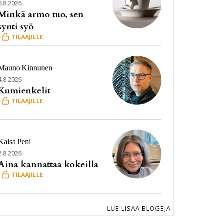
6.8.2026
Minkä armo tuo, sen
synti syö
Mauno
Kinnunen
4.8.2026
Kumienkelit
Kaisa
Peni
2.8.2026
Aina kannattaa kokeilla
LUE LISÄÄ BLOGEJA