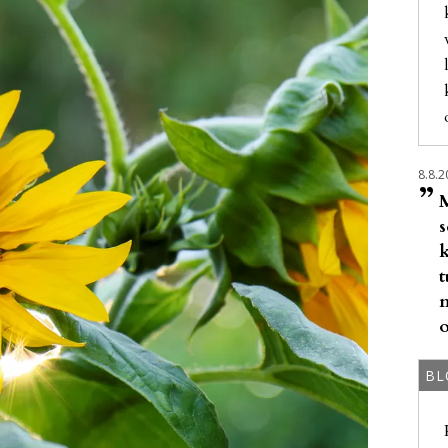
8.8.2
”
t
o
BL