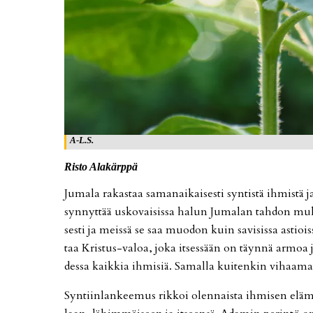
A-L.S.
Ris­to Ala­kärp­pä
Ju­ma­la ra­kas­taa sa­ma­nai­kai­ses­ti syn­tis­tä ih­mis­tä
syn­nyt­tää us­ko­vai­sis­sa ha­lun Ju­ma­lan tah­don mu­k
ses­ti ja meis­sä se saa muo­don kuin sa­vi­sis­sa as­ti­o
taa Kris­tus-va­loa, joka it­ses­sään on täyn­nä ar­moa j
des­sa kaik­kia ih­mi­siä. Sa­mal­la kui­ten­kin vi­haa­m
Syn­tiin­lan­kee­mus rik­koi olen­nais­ta ih­mi­sen elä­m