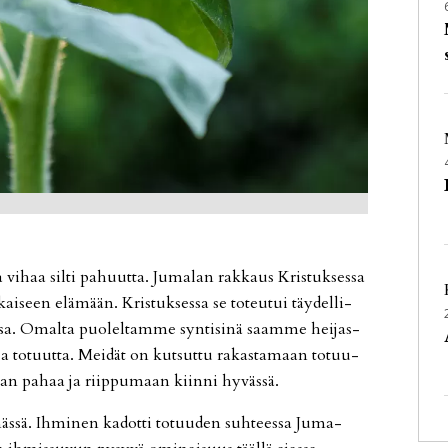
 ja vi­haa sil­ti pa­huut­ta. Ju­ma­lan rak­kaus Kris­tuk­ses­sa
ai­seen elä­mään. Kris­tuk­ses­sa se to­teu­tui täy­del­li­
is­sa. Omal­ta puo­lel­tam­me syn­ti­si­nä saam­me hei­jas­
a to­tuut­ta. Mei­dät on kut­sut­tu ra­kas­ta­maan to­tuu­
aan pa­haa ja riip­pu­maan kiin­ni hy­väs­sä.
äs­sä. Ih­mi­nen ka­dot­ti to­tuu­den suh­tees­sa Ju­ma­