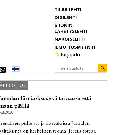
TILAA LEHTI
DIGILEHTI
SIIONIN
LÄHETYSLEHTI
NÄKÖISLEHTI
ILMOITUSMYYNTI
Kirjaudu
ÄKIRJOITUS
Jumalan läsnäoloa sekä taivaassa että
maan päällä
5.8.2026
Jee­suk­sen pu­heis­sa ja ope­tuk­sis­sa Ju­ma­lan
val­ta­kun­ta on kes­kei­nen tee­ma. Jee­sus to­te­aa