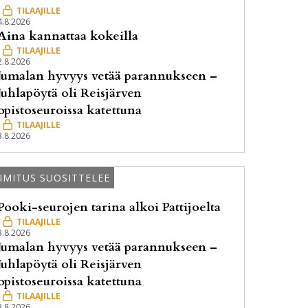
4.8.2026
Aina kannattaa kokeilla
2.8.2026
Jumalan hyvyys vetää parannukseen –
Juhlapöytä oli Reisjärven
opistoseuroissa katettuna
3.8.2026
IMITUS SUOSITTELEE
Pooki-seurojen tarina alkoi Pattijoelta
3.8.2026
Jumalan hyvyys vetää parannukseen –
Juhlapöytä oli Reisjärven
opistoseuroissa katettuna
3.8.2026