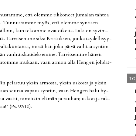
nus­tam­me, et­tä olem­me rik­ko­neet Ju­ma­lan tah­toa
ein. Tun­nus­tam­me myös, et­tä olem­me syn­ti­sen
sil­loin, kun te­kom­me ovat oi­kei­ta. Laki on sy­vim­
tä. Tar­vit­sem­me sik­si Kris­tuk­sen, jon­ka täy­del­li­syy­
al­ta­kun­tan­sa, mis­sä hän joka päi­vä vaih­taa syn­tim­
än van­hurs­kau­dek­sem­me. Tar­vit­sem­me hä­nen
 luon­tom­me mu­kaan, vaan ar­mon al­la Hen­gen joh­dat­
TO
än pe­las­tuu yk­sin ar­mos­ta, yk­sin us­kos­ta ja yk­sin
mu­kaan seu­raa va­paus syn­tiin, vaan Hen­gen halu hy­
­na vaa­tii, ni­mit­täin elä­män ja rau­han; us­kon ja rak­
haa!” (Ps. 97:10).