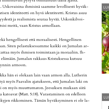
 ih­mis­su­vun py­sy­vä omi­nai­suus tääl­lä ajas­sa.
 Us­ko­vai­si­na ih­mi­si­nä saam­me le­vol­li­ses­ti hy­väk­
LU
ti­sen iden­ti­teet­ti on hyvä iden­ti­teet­ti. Kris­tus asuu
yy­des­tä ja re­a­lis­mis­ta seu­raa hy­vää. Us­kon­kil­voi­
t­si­si mei­tä, vaan Kris­tus ar­mol­laan.
 hen­gel­li­ses­ti et­tä mo­raa­li­ses­ti. Hen­gel­li­nen
aan. Si­ten pe­las­tuk­ses­sam­me kaik­ki on Ju­ma­lan ar­
­kut­taa myös ih­mi­sen toi­min­taan ja mo­raa­liin. Ih­
 elä­mään. Ju­ma­lan rak­kaus Kris­tuk­ses­sa kut­suu
 syn­nin ar­moon.
aik­ka hän ei ole­kaan lain vaan ar­mon al­la. Lut­he­rin
tyä myös Paa­va­lin aja­tuk­seen, et­tä Ju­ma­lan laki on
 Laki on myös muut­tu­ma­ton. Jee­suk­sen mu­kaan sii­tä
a ka­to­a­vat (Matt. 5:18). Va­ras­ta­mi­nen on edel­leen
LU
­ky­jen rik­ko­mi­nen. Tä­män hy­väk­sy­mi­nen ei ole la­