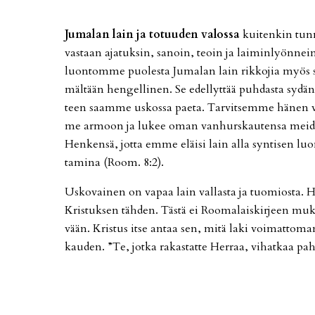
Ju­ma­lan lain ja to­tuu­den va­los­sa
kui­ten­kin tun­
vas­taan aja­tuk­sin, sa­noin, te­oin ja lai­min­lyön­n
luon­tom­me puo­les­ta Ju­ma­lan lain rik­ko­jia myös 
mäl­tään hen­gel­li­nen. Se edel­lyt­tää puh­das­ta sy­dän­
teen saam­me us­kos­sa pa­e­ta. Tar­vit­sem­me hä­nen v
me ar­moon ja lu­kee oman van­hurs­kau­ten­sa mei­d
Hen­ken­sä, jot­ta em­me eläi­si lain al­la syn­ti­sen
ta­mi­na (Room. 8:2).
Us­ko­vai­nen on va­paa lain val­las­ta ja tuo­mi­os­ta. H
Kris­tuk­sen täh­den. Täs­tä ei Roo­ma­lais­kir­jeen 
vään. Kris­tus it­se an­taa sen, mitä laki voi­mat­to­ma
kau­den. ”Te, jot­ka ra­kas­tat­te Her­raa, vi­hat­kaa pa­