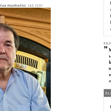
ttua muokattu:
14.5. 15:57
8.8.2
”
t
o
BL