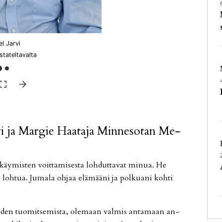
el Jarvi
tateltavalta
­vi ja Mar­gie Haa­ta­ja Min­ne­so­tan Me­
­käy­mis­ten voit­ta­mi­ses­ta loh­dut­ta­vat mi­nua. He
loh­tua. Ju­ma­la oh­jaa elä­mää­ni ja pol­ku­a­ni koh­ti
den tuo­mit­se­mis­ta, ole­maan val­mis an­ta­maan an­