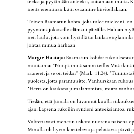
teek­si ja pyy­tä­mään an­teek­si, aut­ta­maan mui­ta. Ku
mei­tä enem­män kuin osaam­me ku­vi­tel­la­kaan.
Toi­nen Raa­ma­tun koh­ta, joka tu­lee mie­lee­ni, on
pyyn­tö­nä jo­kai­sel­le elä­mä­ni päi­väl­le. Ha­lu­an my
nen lau­lu, jota voin hy­räil­lä tai lau­laa eng­lan­nik­s
joh­taa mi­nua har­haan.
Mar­gie
Haa­ta­ja
:
Raa­ma­tun koh­dat ru­kouk­ses­ta tuo­
muu­ta­mia: ”Niin­pä minä sa­non teil­le: Mitä iki­nä te 
saa­neet, ja se on tei­dän” (Mark. 11:24). ”Tun­nus­ta­kaa
puo­les­ta, jot­ta pa­ran­tui­sit­te. Van­hurs­kaan ru­kou
”Her­ra on kau­ka­na ju­ma­lat­to­mis­ta, mut­ta van­hu
Tie­dän, et­tä Ju­ma­la on lu­van­nut kuul­la ru­kouk­
ajan. Lap­se­na ru­koi­lin syn­tie­ni an­teek­si­an­toa; ru­k
Va­li­tet­ta­vas­ti me­ne­tin us­ko­ni nuo­re­na nai­se­na 
Mi­nul­la oli hy­vin ko­et­te­le­via ja pe­lot­ta­via päi­viä j