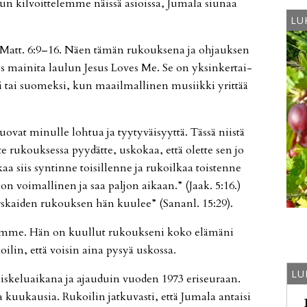
n kil­voit­te­lem­me näis­sä asi­ois­sa, Ju­ma­la siu­naa
LU
 Matt. 6:9–16. Näen tä­män ru­kouk­se­na ja oh­jauk­sen
ös mai­ni­ta lau­lun Je­sus Lo­ves Me. Se on yk­sin­ker­tai­
i tai suo­mek­si, kun maa­il­mal­li­nen mu­siik­ki yrit­tää
vat mi­nul­le loh­tua ja tyy­ty­väi­syyt­tä. Täs­sä niis­tä
ru­kouk­ses­sa pyy­dät­te, us­ko­kaa, et­tä olet­te sen jo
 siis syn­tin­ne toi­sil­len­ne ja ru­koil­kaa tois­ten­ne
s on voi­mal­li­nen ja saa pal­jon ai­kaan.” (Jaak. 5:16.)
rs­kai­den ru­kouk­sen hän kuu­lee” (Sa­nanl. 15:29).
sem­me. Hän on kuul­lut ru­kouk­se­ni koko elä­mä­ni
oi­lin, et­tä voi­sin ai­na py­syä us­kos­sa.
LU
opis­ke­lu­ai­ka­na ja ajau­duin vuo­den 1973 eri­seu­raan.
a kuu­kau­sia. Ru­koi­lin jat­ku­vas­ti, et­tä Ju­ma­la an­tai­si