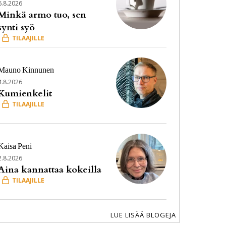
6.8.2026
Minkä armo tuo, sen
synti syö
Magie Haataja
Kuva: Haastateltavalta
Mauno
Kinnunen
4.8.2026
Kumienkelit
Kaisa
Peni
2.8.2026
Aina kannattaa kokeilla
LUE LISÄÄ BLOGEJA