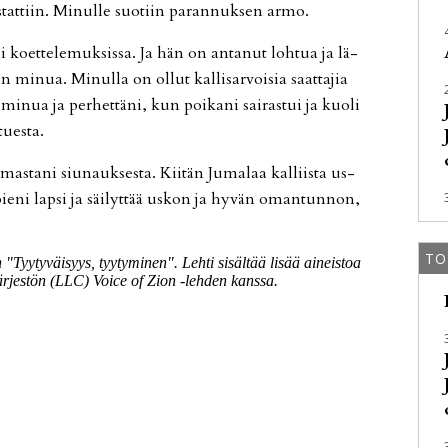
­tat­tiin. Mi­nul­le suo­tiin pa­ran­nuk­sen ar­mo.
ko­et­te­le­muk­sis­sa. Ja hän on an­ta­nut loh­tua ja lä­
mi­nua. Mi­nul­la on ol­lut kal­li­sar­voi­sia saat­ta­jia
­nua ja per­het­tä­ni, kun poi­ka­ni sai­ras­tui ja kuo­li
u­es­ta.
mas­ta­ni siu­nauk­ses­ta. Kii­tän Ju­ma­laa kal­liis­ta us­
 pie­ni lap­si ja säi­lyt­tää us­kon ja hy­vän oman­tun­non,
TO
Tyy­ty­väi­syys, tyy­ty­mi­nen". Leh­ti si­säl­tää li­sää ai­neis­toa
jär­jes­tön (LLC) Voi­ce of Zion -leh­den kans­sa.