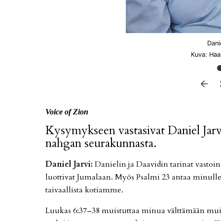
Dani
Kuva: Haas
Voi­ce of Zion
Ky­sy­myk­seen vas­ta­si­vat Da­niel Jar
nah­gan seu­ra­kun­nas­ta.
Da­niel
Jar­vi
:
Da­nie­lin ja Daa­vi­din ta­ri­nat vas­toin
luot­ti­vat Ju­ma­laan. Myös Psal­mi 23 an­taa mi­nul­le 
tai­vaal­lis­ta ko­ti­am­me.
Luu­kas 6:37–38 muis­tut­taa mi­nua vält­tä­mään mui­