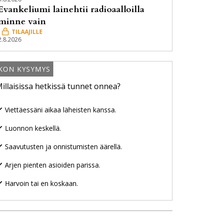
Evankeliumi lainehtii radioaalloilla
minne vain
2.8.2026
IKON KYSYMYS
illaisissa hetkissä tunnet onnea?
Viettäessäni aikaa läheisten kanssa.
Luonnon keskellä.
Saavutusten ja onnistumisten äärellä.
Arjen pienten asioiden parissa.
Harvoin tai en koskaan.