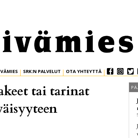
IVÄMIES
SRK:N PALVELUT
OTA YHTEYTTÄ
eet tai tarinat
PÄ
väisyyteen