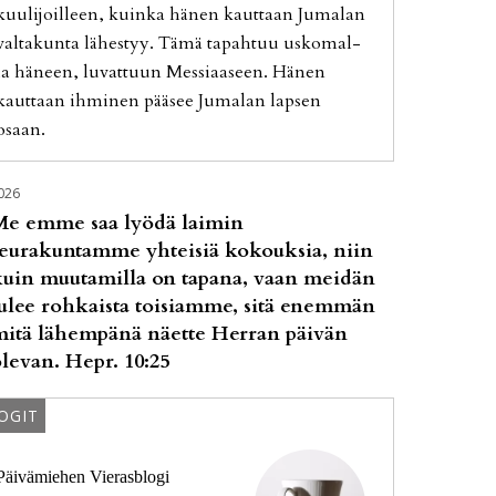
kuu­li­joil­leen, kuin­ka hä­nen kaut­taan Ju­ma­lan
val­ta­kun­ta lä­hes­tyy. Tämä ta­pah­tuu us­ko­mal­
la hä­neen, lu­vat­tuun Mes­si­aa­seen. Hä­nen
kaut­taan ih­mi­nen pää­see Ju­ma­lan lap­sen
osaan.
026
Me emme saa lyödä laimin
seurakuntamme yhteisiä kokouksia, niin
kuin muutamilla on tapana, vaan meidän
ulee rohkaista toisiamme, sitä enemmän
mitä lähempänä näette Herran päivän
levan. Hepr. 10:25
OGIT
Päivämiehen Vierasblogi