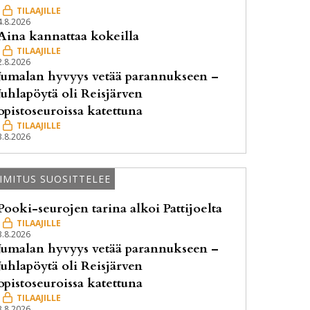
4.8.2026
Aina kannattaa kokeilla
2.8.2026
Jumalan hyvyys vetää parannukseen –
Juhlapöytä oli Reisjärven
opistoseuroissa katettuna
3.8.2026
IMITUS SUOSITTELEE
Pooki-seurojen tarina alkoi Pattijoelta
3.8.2026
Jumalan hyvyys vetää parannukseen –
Juhlapöytä oli Reisjärven
opistoseuroissa katettuna
3.8.2026