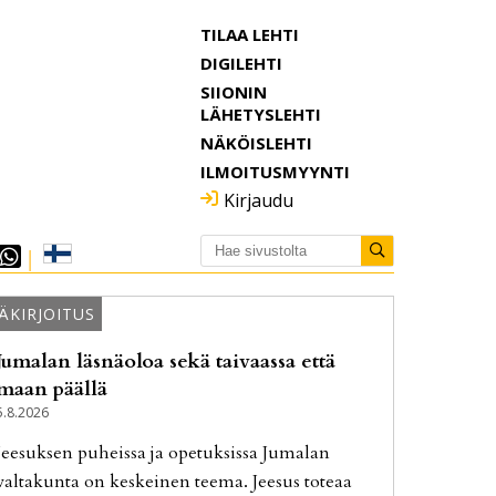
TILAA LEHTI
DIGILEHTI
SIIONIN
LÄHETYSLEHTI
NÄKÖISLEHTI
ILMOITUSMYYNTI
Kirjaudu
ÄKIRJOITUS
Jumalan läsnäoloa sekä taivaassa että
maan päällä
5.8.2026
Jee­suk­sen pu­heis­sa ja ope­tuk­sis­sa Ju­ma­lan
val­ta­kun­ta on kes­kei­nen tee­ma. Jee­sus to­te­aa