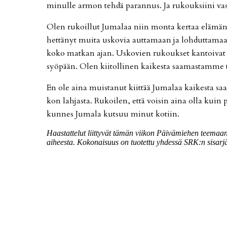
mi­nul­le ar­mon teh­dä pa­ran­nus. Ja ru­kouk­sii­ni vas
Olen ru­koil­lut Ju­ma­laa niin mon­ta ker­taa elä­mä­ni 
het­tä­nyt mui­ta us­ko­via aut­ta­maan ja loh­dut­ta­maan 
koko mat­kan ajan. Us­ko­vien ru­kouk­set kan­toi­vat mi
syö­pään. Olen kii­tol­li­nen kai­kes­ta saa­mas­tam­me t
En ole ai­na muis­ta­nut kiit­tää Ju­ma­laa kai­kes­ta saa­
kon lah­jas­ta. Ru­koi­len, et­tä voi­sin ai­na ol­la kuin
kun­nes Ju­ma­la kut­suu mi­nut ko­tiin.
Haas­tat­te­lut liit­ty­vät tä­män vii­kon Päi­vä­mie­hen tee­maan "
ai­hees­ta. Ko­ko­nai­suus on tuo­tet­tu yh­des­sä SRK:n si­sar­