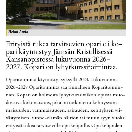
Helmi Autio
Eri­tyis­tä tu­kea tar­vit­se­vien opa­ri eli ko­
pa­ri käyn­nis­tyy Jäm­sän Kris­til­li­ses­sä
Kan­sa­no­pis­tos­sa lu­ku­vuon­na 2026–
2027. Ko­pa­ri on ly­hyt­kurs­si­toi­min­taa.
Opa­ri­toi­min­ta käyn­nis­tyi syk­syl­lä 2024. Lu­ku­vuon­na
2026–2027 Opa­ri­toi­min­ta saa rin­nal­leen Ko­pa­ri­toi­min­
nan. Ko­pa­ri on kol­mes­ta ly­hyt­kurs­si­vii­kon­lo­pus­ta muo­
dos­tu­va ko­ko­nai­suus, joka on tar­koi­tet­tu ke­hi­tys­vam­
mai­suu­den, vam­mai­suu­den, sai­rau­den, ke­hi­tyk­sen vii­
väs­ty­mi­sen, tun­ne-elä­män häi­ri­ön tai muun syyn vuok­si
eri­tyis­tä tu­kea tar­vit­se­vil­le opis­ke­li­joil­le. Opis­ke­li­joi­den