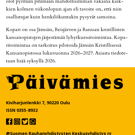
olot py­ri­tään pi­tä­mään mah­dol­li­sim­man va­kai­na kaik­
kien kol­men vii­kon­lo­pun ajan eli ta­voi­te on, et­tä niin
osal­lis­tu­jat kuin hen­ki­lö­kun­ta­kin py­sy­vät sa­moi­na.
Ko­pa­ri on osa Jäm­sän, Reis­jär­ven ja Ra­nu­an kris­til­lis­ten
kan­sa­no­pis­to­jen jär­jes­tä­mää ly­hyt­kurs­si­toi­min­taa. Ko­pa­
ri­toi­min­taa on tar­koi­tus pi­lo­toi­da Jäm­sän Kris­til­li­ses­sä
Kan­sa­no­pis­tos­sa lu­ku­vuon­na 2026–2027. Asi­as­ta tie­do­te­
taan li­sää syk­syl­lä 2026.
Kiviharjunlenkki 7, 90220 Oulu
ISSN 0355-8932
@Suomen Rauhanyhdistysten Keskusyhdistys ry