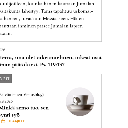
kuu­li­joil­leen, kuin­ka hä­nen kaut­taan Ju­ma­lan
val­ta­kun­ta lä­hes­tyy. Tämä ta­pah­tuu us­ko­mal­
la hä­neen, lu­vat­tuun Mes­si­aa­seen. Hä­nen
kaut­taan ih­mi­nen pää­see Ju­ma­lan lap­sen
osaan.
026
erra, sinä olet oikeamielinen, oikeat ovat
inun päätöksesi. Ps. 119:137
OGIT
Päivämiehen Vierasblogi
6.8.2026
Minkä armo tuo, sen
synti syö