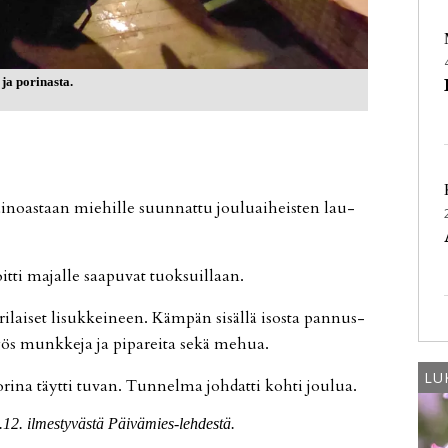
ja porinasta.
i­no­as­taan mie­hil­le suun­nat­tu jou­lu­ai­heis­ten lau­
voit­ti ma­jal­le saa­pu­vat tuok­suil­laan.
­ri­lai­set li­suk­kei­neen. Käm­pän si­säl­lä isos­ta pan­nus­
myös munk­ke­ja ja pi­pa­rei­ta sekä me­hua.
LU
po­ri­na täyt­ti tu­van. Tun­nel­ma joh­dat­ti koh­ti jou­lua.
.12. il­mes­ty­väs­tä Päi­vä­mies-leh­des­tä.