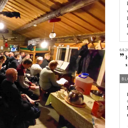
6.8.2
”
H
s
BL