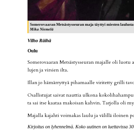
Somerovaaran Metsästysseuran maja täyttyi miesten laulusta 
Mika Niemelä
Vil­ho Räi­hä
Ou­lu
So­me­ro­vaa­ran Met­säs­tys­seu­ran ma­jal­le oli luo­tu a
lu­jen ja vir­sien il­ta.
Il­lan jo hä­mär­ryt­tyä pi­ha­maal­le vi­ri­tet­ty gril­li ta­
Osal­lis­tu­jat sai­vat naut­tia ul­ko­na ko­ko­li­ha­ham­pu
ta sai it­se kaa­taa ma­koi­san kah­vin. Tar­jol­la oli 
Ma­jal­la ka­jah­ti voi­ma­kas lau­lu ja vä­lil­lä iloi­nen 
Kir­joi­tus on ly­hen­nel­mä. Koko uu­ti­nen on lu­et­ta­vis­sa 30