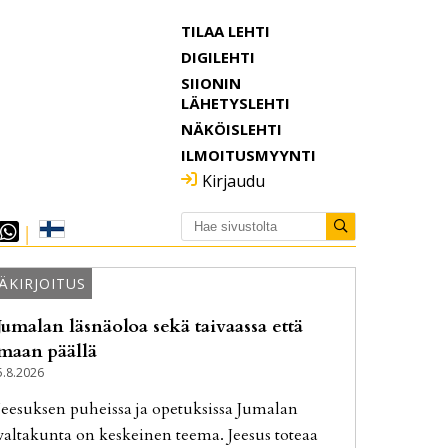
TILAA LEHTI
DIGILEHTI
SIIONIN
LÄHETYSLEHTI
NÄKÖISLEHTI
ILMOITUSMYYNTI
Kirjaudu
ÄKIRJOITUS
Jumalan läsnäoloa sekä taivaassa että
maan päällä
5.8.2026
Jee­suk­sen pu­heis­sa ja ope­tuk­sis­sa Ju­ma­lan
val­ta­kun­ta on kes­kei­nen tee­ma. Jee­sus to­te­aa