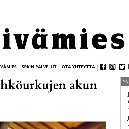
IVÄMIES
SRK:N PALVELUT
OTA YHTEYTTÄ
sähköurkujen akun
PÄ