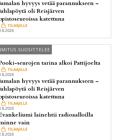
Jumalan hyvyys vetää parannukseen –
Juhlapöytä oli Reisjärven
opistoseuroissa katettuna
3.8.2026
IMITUS SUOSITTELEE
Pooki-seurojen tarina alkoi Pattijoelta
3.8.2026
Jumalan hyvyys vetää parannukseen –
Juhlapöytä oli Reisjärven
opistoseuroissa katettuna
3.8.2026
Evankeliumi lainehtii radioaalloilla
minne vain
2.8.2026