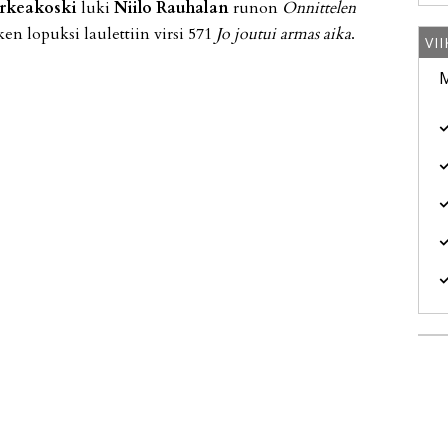
­ke­a­kos­ki
luki
Nii­lo Rau­ha­lan
ru­non
On­nit­te­len
ken lo­puk­si lau­let­tiin vir­si 571
Jo jou­tui ar­mas ai­ka
.
VI
M