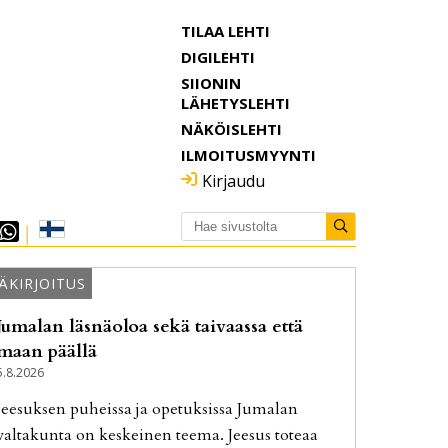
TILAA LEHTI
DIGILEHTI
SIIONIN
LÄHETYSLEHTI
NÄKÖISLEHTI
ILMOITUSMYYNTI
Kirjaudu
ÄKIRJOITUS
Jumalan läsnäoloa sekä taivaassa että
maan päällä
5.8.2026
Jee­suk­sen pu­heis­sa ja ope­tuk­sis­sa Ju­ma­lan
val­ta­kun­ta on kes­kei­nen tee­ma. Jee­sus to­te­aa