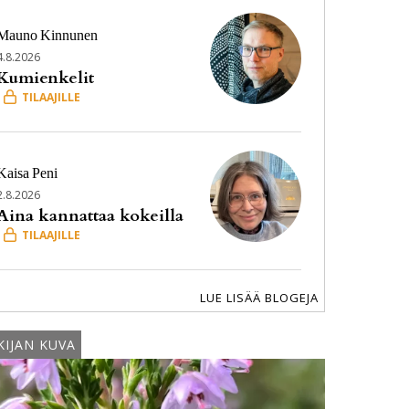
Makkaroiden tuoksu leijaili houkuttelevasti.
Mauno
Kinnunen
Tarja Pesonen
4.8.2026
Kumienkelit
Kaisa
Peni
2.8.2026
Aina kannattaa kokeilla
LUE LISÄÄ BLOGEJA
KIJAN KUVA