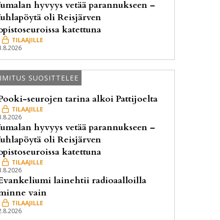
Jumalan hyvyys vetää parannukseen –
Juhlapöytä oli Reisjärven
opistoseuroissa katettuna
3.8.2026
IMITUS SUOSITTELEE
Pooki-seurojen tarina alkoi Pattijoelta
3.8.2026
Jumalan hyvyys vetää parannukseen –
Juhlapöytä oli Reisjärven
opistoseuroissa katettuna
3.8.2026
Evankeliumi lainehtii radioaalloilla
minne vain
2.8.2026