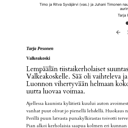
Timo ja Ritva Syväjärvi (vas.) ja Juhani Timonen na
auri
Tarja
Tar­ja Pe­so­nen
Val­ke­a­kos­ki
Lem­pää­län tiis­tai­ker­ho­lai­set suun­ta­
Val­ke­a­kos­kel­le. Sää oli vaih­te­le­va j
Luon­non vi­her­ty­vään hel­maan ko­koon­
uut­ta luo­vaa voi­maa.
Ajel­les­sa kau­nis­ta ky­lä­tie­tä kuu­lui au­ton avoi­mes
van­hat puut oli­vat jo pie­nel­lä leh­del­lä. Huo­kaus nou­s
Pe­ril­lä puun lat­vas­ta pu­na­kyl­ki­ras­tas toi­vot­ti ter­
Pian al­koi ker­ho­lai­sia saa­pua kol­men eri kun­nan a