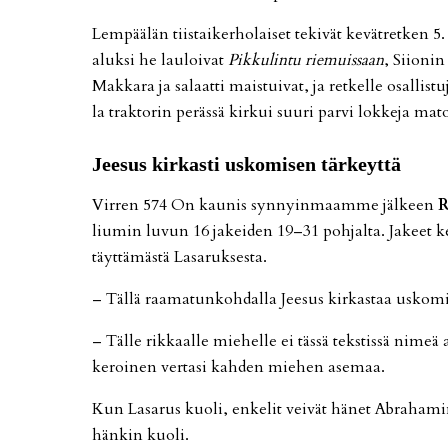
Lem­pää­län tiis­tai­ker­ho­lai­set te­ki­vät ke­vät­ret­ken 5
aluk­si he lau­loi­vat
Pik­ku­lin­tu rie­muis­saan
, Sii­o­ni
Mak­ka­ra ja sa­laat­ti mais­tui­vat, ja ret­kel­le osal­lis­tu­
la trak­to­rin pe­räs­sä kir­kui suu­ri par­vi lok­ke­ja ma­to
Jee­sus kir­kas­ti us­ko­mi­sen tär­keyt­tä
Vir­ren 574 On kau­nis syn­nyin­maam­me jäl­keen
R
liu­min lu­vun 16 ja­kei­den 19–31 poh­jal­ta. Ja­keet ker
täyt­tä­mäs­tä La­sa­ruk­ses­ta.
– Täl­lä raa­ma­tun­koh­dal­la Jee­sus kir­kas­taa us­ko­mi­
– Täl­le rik­kaal­le mie­hel­le ei täs­sä teks­tis­sä ni­meä 
ke­roi­nen ver­ta­si kah­den mie­hen ase­maa.
Kun La­sa­rus kuo­li, en­ke­lit vei­vät hä­net Ab­ra­ha­m
hän­kin kuo­li.