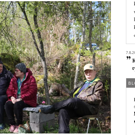
7.8.2
”
K
t
BL