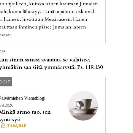
kuu­li­joil­leen, kuin­ka hä­nen kaut­taan Ju­ma­lan
val­ta­kun­ta lä­hes­tyy. Tämä ta­pah­tuu us­ko­mal­
la hä­neen, lu­vat­tuun Mes­si­aa­seen. Hä­nen
kaut­taan ih­mi­nen pää­see Ju­ma­lan lap­sen
osaan.
026
un sinun sanasi avautuu, se valaisee,
yhmäkin saa siitä ymmärrystä. Ps. 119:130
OGIT
Päivämiehen Vierasblogi
6.8.2026
Minkä armo tuo, sen
synti syö