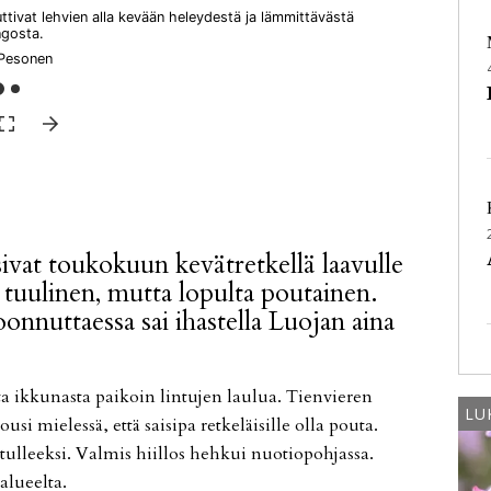
uttivat lehvien alla kevään heleydestä ja lämmittävästä
ngosta.
 Pesonen
si­vat tou­ko­kuun ke­vät­ret­kel­lä laa­vul­le
a tuu­li­nen, mut­ta lo­pul­ta pou­tai­nen.
nut­ta­es­sa sai ihas­tel­la Luo­jan ai­na
­ta ik­ku­nas­ta pai­koin lin­tu­jen lau­lua. Tien­vie­ren
LU
i mie­les­sä, et­tä sai­si­pa ret­ke­läi­sil­le ol­la pou­ta.
ve­tul­leek­si. Val­mis hiil­los heh­kui nuo­ti­o­poh­jas­sa.
lu­eel­ta.