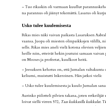
– Tuo ri­kas­kin oli var­maan kuul­lut pa­ran­nus­ke­ho
na pa­ran­nus oli jää­nyt te­ke­mät­tä. La­sa­rus oli kur­ju
Us­ko tu­lee kuu­le­mi­ses­ta
Ri­kas mies näki vai­van pai­kas­ta La­sa­ruk­sen Aab­ra
vaan­sa. Juo­pa oli mies­ten olin­paik­ko­jen vä­lil­lä, n
sel­le. Ri­kas mies ane­li vie­lä ko­to­na ole­vien vel­jien­
heil­le niin, et­tei­vät he­kin jou­tui­si sa­maan vai­van p
on Moo­ses ja pro­fee­tat, kuul­koot hei­tä.
– Jee­suk­sen ke­ho­tus on, et­tä Ju­ma­lan val­ta­kun­ta 
ke­liu­mi, muis­tut­ti In­ke­roi­nen. Hän jat­koi vie­lä:
– Us­ko tu­lee kuu­le­mi­ses­ta ja kuu­lo Ju­ma­lan sa­na
Au­rin­ko pii­lot­te­li pil­vien ta­ka­na, jo­ten ret­kei­li­
loi­vat siel­lä vir­ren 572,
Taas kuk­ka­sil­la kuk­ku­lat
. Tä