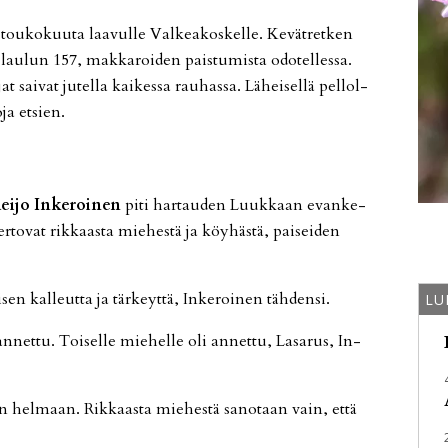
. tou­ko­kuu­ta laa­vul­le Val­ke­a­kos­kel­le. Ke­vät­ret­ken
n lau­lun 157, mak­ka­roi­den pais­tu­mis­ta odo­tel­les­sa.
jat sai­vat ju­tel­la kai­kes­sa rau­has­sa. Lä­hei­sel­lä pel­lol­
­ja et­sien.
ei­jo In­ke­roi­nen
piti har­tau­den Luuk­kaan evan­ke­
­to­vat rik­kaas­ta mie­hes­tä ja köy­häs­tä, pai­sei­den
sen kal­leut­ta ja tär­keyt­tä, In­ke­roi­nen täh­den­si.
LU
an­net­tu. Toi­sel­le mie­hel­le oli an­net­tu, La­sa­rus, In­
in hel­maan. Rik­kaas­ta mie­hes­tä sa­no­taan vain, et­tä