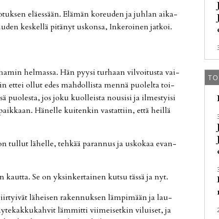
­tuk­sen elä­es­sään. Elä­män ko­reu­den ja juh­lan ai­ka­
u­den kes­kel­lä pi­tä­nyt us­kon­sa, In­ke­roi­nen jat­koi.
­ha­min hel­mas­sa. Hän pyy­si tur­haan vil­voi­tus­ta vai­
TO
iin et­tei ol­lut edes mah­dol­lis­ta men­nä puo­lel­ta toi­
sä puo­les­ta, jos joku kuol­leis­ta nou­si­si ja il­mes­tyi­si
aik­kaan. Hä­nel­le kui­ten­kin vas­tat­tiin, et­tä heil­lä
on tul­lut lä­hel­le, teh­kää pa­ran­nus ja us­ko­kaa evan­
n kaut­ta. Se on yk­sin­ker­tai­nen kut­su täs­sä ja nyt.
jät siir­tyi­vät lä­hei­sen ra­ken­nuk­sen läm­pi­mään ja lau­
y­te­kak­ku­kah­vit läm­mit­ti vii­mei­set­kin vi­lui­set, ja