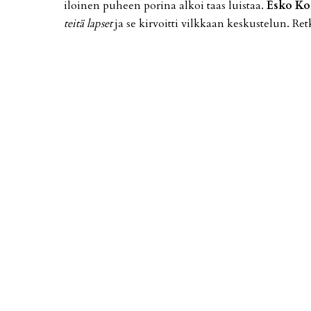
iloi­nen pu­heen po­ri­na al­koi taas luis­taa.
Es­ko Kor
tei­tä lap­set
ja se kir­voit­ti vilk­kaan kes­kus­te­lun. Ret­