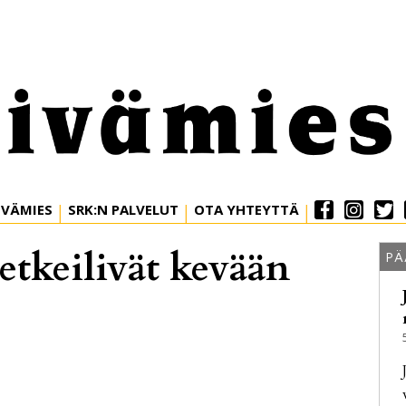
IVÄMIES
SRK:N PALVELUT
OTA YHTEYTTÄ
retkeilivät kevään
PÄ