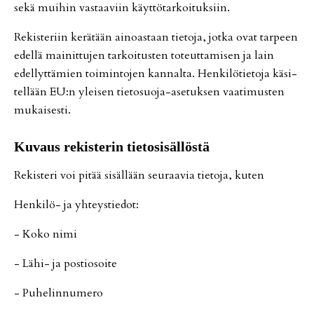
sekä mui­hin vas­taa­viin käyt­tö­tar­koi­tuk­siin.
Re­kis­te­riin ke­rä­tään ai­no­as­taan tie­to­ja, jot­ka ovat tar­peen
edel­lä mai­nit­tu­jen tar­koi­tus­ten to­teut­ta­mi­sen ja lain
edel­lyt­tä­mien toi­min­to­jen kan­nal­ta. Hen­ki­lö­tie­to­ja kä­si­
tel­lään EU:n ylei­sen tie­to­suo­ja-ase­tuk­sen vaa­ti­mus­ten
mu­kai­ses­ti.
Ku­vaus re­kis­te­rin tie­to­si­säl­lös­tä
Re­kis­te­ri voi pi­tää si­säl­lään seu­raa­via tie­to­ja, ku­ten
Hen­ki­lö- ja yh­teys­tie­dot:
- Koko nimi
- Lähi- ja pos­ti­o­soi­te
- Pu­he­lin­nu­me­ro