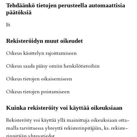
Teh­dään­kö tie­to­jen pe­rus­teel­la au­to­maat­ti­sia
pää­tök­siä
Ei
Re­kis­te­röi­dyn muut oi­keu­det
Oi­keus kä­sit­te­lyn ra­joit­ta­mi­seen
Oi­keus saa­da pää­sy omiin hen­ki­lö­tie­toi­hin
Oi­keus tie­to­jen oi­kai­se­mi­seen
Oi­keus tie­to­jen pois­ta­mi­seen
Kuin­ka re­kis­te­röi­ty voi käyt­tää oi­keuk­si­aan
Re­kis­te­röi­ty voi käyt­tää yl­lä mai­nit­tu­ja oi­keuk­si­aan ot­ta­
mal­la tar­vit­ta­es­sa yh­teyt­tä re­kis­te­rin­pi­tä­jään, ks. re­kis­te­
rin­pi­tä­jän yh­teys­tie­dot.