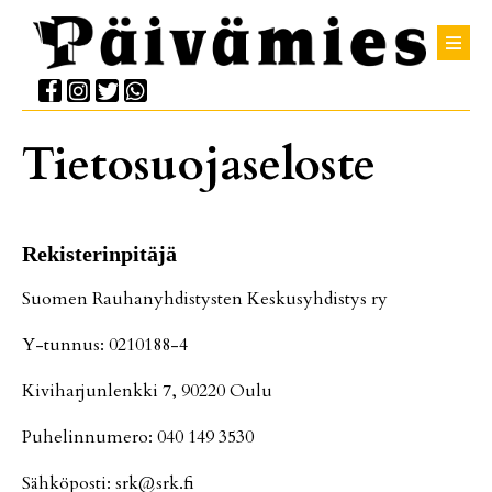
Tietosuojaseloste
Re­kis­te­rin­pi­tä­jä
Suo­men Rau­ha­nyh­dis­tys­ten Kes­ku­syh­dis­tys ry
Y-tun­nus: 0210188-4
Ki­vi­har­jun­lenk­ki 7, 90220 Ou­lu
Pu­he­lin­nu­me­ro: 040 149 3530
Säh­kö­pos­ti: srk@srk.fi