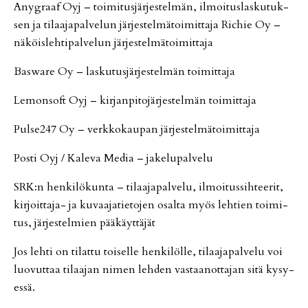
Anyg­raaf Oyj – toi­mi­tus­jär­jes­tel­män, il­moi­tus­las­ku­tuk­
sen ja ti­laa­ja­pal­ve­lun jär­jes­tel­mä­toi­mit­ta­ja Ric­hie Oy –
nä­köis­leh­ti­pal­ve­lun jär­jes­tel­mä­toi­mit­ta­ja
Bas­wa­re Oy – las­ku­tus­jär­jes­tel­män toi­mit­ta­ja
Le­mon­soft Oyj – kir­jan­pi­to­jär­jes­tel­män toi­mit­ta­ja
Pul­se247 Oy – verk­ko­kau­pan jär­jes­tel­mä­toi­mit­ta­ja
Pos­ti Oyj / Ka­le­va Me­dia – ja­ke­lu­pal­ve­lu
SRK:n hen­ki­lö­kun­ta – ti­laa­ja­pal­ve­lu, il­moi­tus­sih­tee­rit,
kir­joit­ta­ja- ja ku­vaa­ja­tie­to­jen osal­ta myös leh­tien toi­mi­
tus, jär­jes­tel­mien pää­käyt­tä­jät
Jos leh­ti on ti­lat­tu toi­sel­le hen­ki­löl­le, ti­laa­ja­pal­ve­lu voi
luo­vut­taa ti­laa­jan ni­men leh­den vas­taa­not­ta­jan sitä ky­sy­
es­sä.