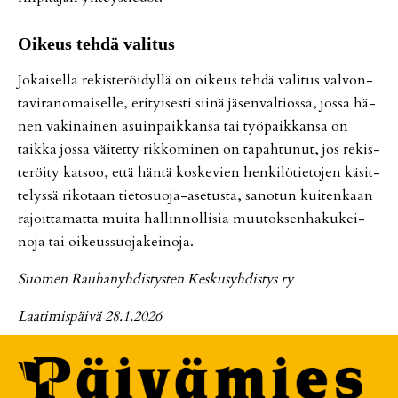
Oi­keus teh­dä va­li­tus
Jo­kai­sel­la re­kis­te­röi­dyl­lä on oi­keus teh­dä va­li­tus val­von­
ta­vi­ra­no­mai­sel­le, eri­tyi­ses­ti sii­nä jä­sen­val­ti­os­sa, jos­sa hä­
nen va­ki­nai­nen asuin­paik­kan­sa tai työ­paik­kan­sa on
taik­ka jos­sa väi­tet­ty rik­ko­mi­nen on ta­pah­tu­nut, jos re­kis­
te­röi­ty kat­soo, et­tä hän­tä kos­ke­vien hen­ki­lö­tie­to­jen kä­sit­
te­lys­sä ri­ko­taan tie­to­suo­ja-ase­tus­ta, sa­no­tun kui­ten­kaan
ra­joit­ta­mat­ta mui­ta hal­lin­nol­li­sia muu­tok­sen­ha­ku­kei­
no­ja tai oi­keus­suo­ja­kei­no­ja.
Suo­men Rau­ha­nyh­dis­tys­ten Kes­ku­syh­dis­tys ry
Laa­ti­mis­päi­vä 28.1.2026