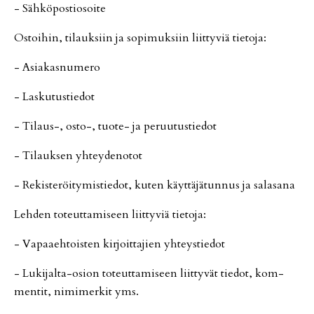
- Säh­kö­pos­ti­o­soi­te
Os­toi­hin, ti­lauk­siin ja so­pi­muk­siin liit­ty­viä tie­to­ja:
- Asi­a­kas­nu­me­ro
- Las­ku­tus­tie­dot
- Ti­laus-, os­to-, tuo­te- ja pe­ruu­tus­tie­dot
- Ti­lauk­sen yh­tey­de­no­tot
- Re­kis­te­röi­ty­mis­tie­dot, ku­ten käyt­tä­jä­tun­nus ja sa­la­sa­na
Leh­den to­teut­ta­mi­seen liit­ty­viä tie­to­ja:
- Va­paa­eh­tois­ten kir­joit­ta­jien yh­teys­tie­dot
- Lu­ki­jal­ta-osi­on to­teut­ta­mi­seen liit­ty­vät tie­dot, kom­
men­tit, ni­mi­mer­kit yms.