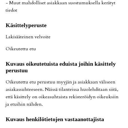
- Muut mah­dol­li­set asi­ak­kaan suos­tu­muk­sel­la ke­rä­tyt
tie­dot
Kä­sit­te­ly­pe­rus­te
La­ki­sää­tei­nen vel­voi­te
Oi­keu­tet­tu etu
Ku­vaus oi­keu­te­tuis­ta eduis­ta joi­hin kä­sit­te­ly
pe­rus­tuu
Oi­keu­tet­tu etu pe­rus­tuu myy­jän ja asi­ak­kaan vä­li­seen
asi­a­kas­suh­tee­seen. Näis­sä ti­lan­teis­sa huo­leh­di­taan sii­tä,
et­tä kä­sit­te­ly on oi­ke­a­suh­tais­ta re­kis­te­röi­dyn oi­keuk­siin
ja etui­hin näh­den.
Ku­vaus hen­ki­lö­tie­to­jen vas­taa­not­ta­jis­ta