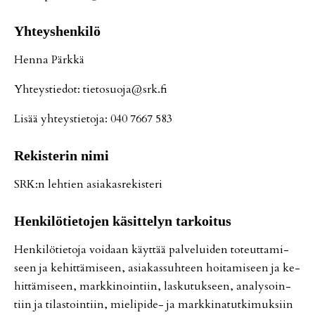
Yh­teys­hen­ki­lö
Hen­na Pärk­kä
Yh­teys­tie­dot: tie­to­suo­ja@srk.fi
Li­sää yh­teys­tie­to­ja: 040 7667 583
Re­kis­te­rin nimi
SRK:n leh­tien asi­a­kas­re­kis­te­ri
Hen­ki­lö­tie­to­jen kä­sit­te­lyn tar­koi­tus
Hen­ki­lö­tie­to­ja voi­daan käyt­tää pal­ve­lui­den to­teut­ta­mi­
seen ja ke­hit­tä­mi­seen, asi­a­kas­suh­teen hoi­ta­mi­seen ja ke­
hit­tä­mi­seen, mark­ki­noin­tiin, las­ku­tuk­seen, ana­ly­soin­
tiin ja ti­las­toin­tiin, mie­li­pi­de- ja mark­ki­na­tut­ki­muk­siin