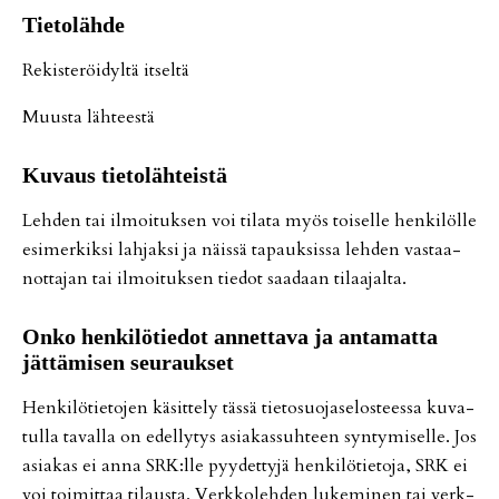
Tie­to­läh­de
Re­kis­te­röi­dyl­tä it­sel­tä
Muus­ta läh­tees­tä
Ku­vaus tie­to­läh­teis­tä
Leh­den tai il­moi­tuk­sen voi ti­la­ta myös toi­sel­le hen­ki­löl­le
esi­mer­kik­si lah­jak­si ja näis­sä ta­pauk­sis­sa leh­den vas­taa­
not­ta­jan tai il­moi­tuk­sen tie­dot saa­daan ti­laa­jal­ta.
On­ko hen­ki­lö­tie­dot an­net­ta­va ja an­ta­mat­ta
jät­tä­mi­sen seu­rauk­set
Hen­ki­lö­tie­to­jen kä­sit­te­ly täs­sä tie­to­suo­ja­se­los­tees­sa ku­va­
tul­la ta­val­la on edel­ly­tys asi­a­kas­suh­teen syn­ty­mi­sel­le. Jos
asi­a­kas ei an­na SRK:lle pyy­det­ty­jä hen­ki­lö­tie­to­ja, SRK ei
voi toi­mit­taa ti­laus­ta. Verk­ko­leh­den lu­ke­mi­nen tai verk­