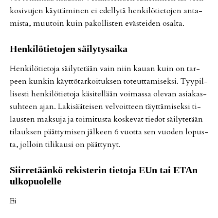
ko­si­vu­jen käyt­tä­mi­nen ei edel­ly­tä hen­ki­lö­tie­to­jen an­ta­
mis­ta, muu­toin kuin pa­kol­lis­ten eväs­tei­den osal­ta.
Hen­ki­lö­tie­to­jen säi­ly­ty­sai­ka
Hen­ki­lö­tie­to­ja säi­ly­te­tään vain niin kau­an kuin on tar­
peen kun­kin käyt­tö­tar­koi­tuk­sen to­teut­ta­mi­sek­si. Tyy­pil­
li­ses­ti hen­ki­lö­tie­to­ja kä­si­tel­lään voi­mas­sa ole­van asi­a­kas­
suh­teen ajan. La­ki­sää­tei­sen vel­voit­teen täyt­tä­mi­sek­si ti­
laus­ten mak­su­ja ja toi­mi­tus­ta kos­ke­vat tie­dot säi­ly­te­tään
ti­lauk­sen päät­ty­mi­sen jäl­keen 6 vuot­ta sen vuo­den lo­pus­
ta, jol­loin ti­li­kau­si on päät­ty­nyt.
Siir­re­tään­kö re­kis­te­rin tie­to­ja EUn tai ETAn
ul­ko­puo­lel­le
Ei