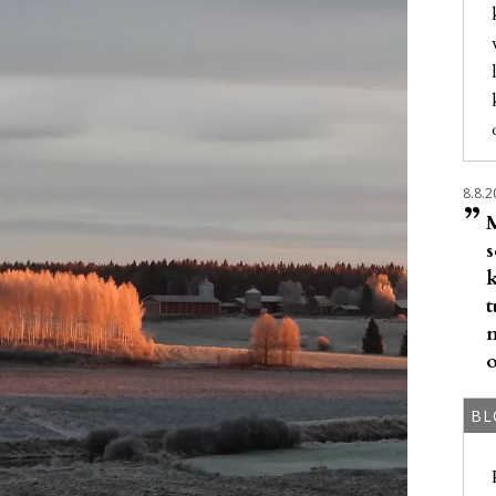
8.8.2
”
t
o
BL