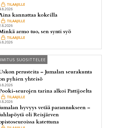
4.8.2026
Aina kannattaa kokeilla
2.8.2026
Minkä armo tuo, sen synti syö
6.8.2026
IMITUS SUOSITTELEE
Uskon perusteita – Jumalan seurakunta
on pyhien yhteisö
8.8.2026
Pooki-seurojen tarina alkoi Pattijoelta
3.8.2026
Jumalan hyvyys vetää parannukseen –
Juhlapöytä oli Reisjärven
opistoseuroissa katettuna