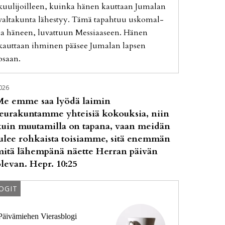
kuu­li­joil­leen, kuin­ka hä­nen kaut­taan Ju­ma­lan
val­ta­kun­ta lä­hes­tyy. Tämä ta­pah­tuu us­ko­mal­
la hä­neen, lu­vat­tuun Mes­si­aa­seen. Hä­nen
kaut­taan ih­mi­nen pää­see Ju­ma­lan lap­sen
osaan.
026
Me emme saa lyödä laimin
seurakuntamme yhteisiä kokouksia, niin
kuin muutamilla on tapana, vaan meidän
ulee rohkaista toisiamme, sitä enemmän
mitä lähempänä näette Herran päivän
levan. Hepr. 10:25
OGIT
Päivämiehen Vierasblogi