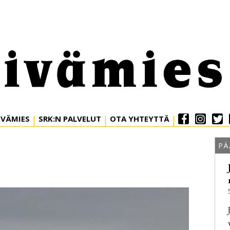
IVÄMIES
SRK:N PALVELUT
OTA YHTEYTTÄ
PÄ