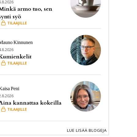
6.8.2026
Minkä armo tuo, sen
synti syö
Mauno
Kinnunen
4.8.2026
Kumienkelit
Kaisa
Peni
2.8.2026
Aina kannattaa kokeilla
LUE LISÄÄ BLOGEJA