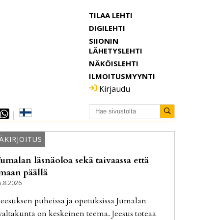
TILAA LEHTI
DIGILEHTI
SIIONIN
LÄHETYSLEHTI
NÄKÖISLEHTI
ILMOITUSMYYNTI
Kirjaudu
ÄKIRJOITUS
Jumalan läsnäoloa sekä taivaassa että
maan päällä
5.8.2026
Jee­suk­sen pu­heis­sa ja ope­tuk­sis­sa Ju­ma­lan
val­ta­kun­ta on kes­kei­nen tee­ma. Jee­sus to­te­aa