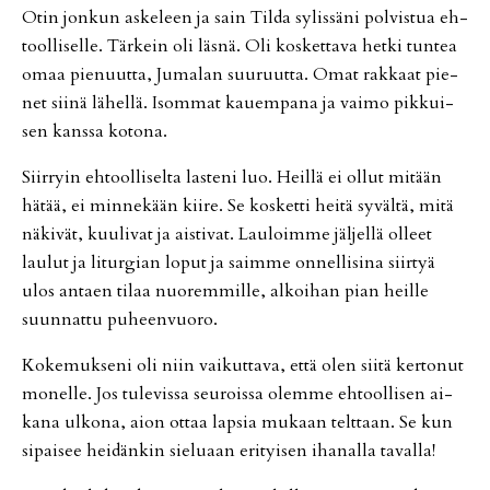
Otin jon­kun as­ke­leen ja sain Til­da sy­lis­sä­ni pol­vis­tua eh­
tool­li­sel­le. Tär­kein oli läs­nä. Oli kos­ket­ta­va het­ki tun­tea
omaa pie­nuut­ta, Ju­ma­lan suu­ruut­ta. Omat rak­kaat pie­
net sii­nä lä­hel­lä. Isom­mat kau­em­pa­na ja vai­mo pik­kui­
sen kans­sa ko­to­na.
Siir­ryin eh­tool­li­sel­ta las­te­ni luo. Heil­lä ei ol­lut mi­tään
hä­tää, ei min­ne­kään kii­re. Se kos­ket­ti hei­tä sy­väl­tä, mitä
nä­ki­vät, kuu­li­vat ja ais­ti­vat. Lau­loim­me jäl­jel­lä ol­leet
lau­lut ja li­tur­gi­an lo­put ja saim­me on­nel­li­si­na siir­tyä
ulos an­ta­en ti­laa nuo­rem­mil­le, al­koi­han pian heil­le
suun­nat­tu pu­heen­vuo­ro.
Ko­ke­muk­se­ni oli niin vai­kut­ta­va, et­tä olen sii­tä ker­to­nut
mo­nel­le. Jos tu­le­vis­sa seu­rois­sa olem­me eh­tool­li­sen ai­
ka­na ul­ko­na, ai­on ot­taa lap­sia mu­kaan telt­taan. Se kun
si­pai­see hei­dän­kin sie­lu­aan eri­tyi­sen iha­nal­la ta­val­la!