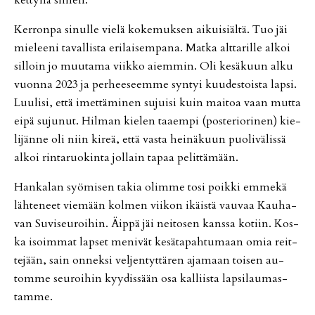
Ker­ron­pa si­nul­le vie­lä ko­ke­muk­sen ai­kui­si­äl­tä. Tuo jäi
mie­lee­ni ta­val­lis­ta eri­lai­sem­pa­na. Mat­ka alt­ta­ril­le al­koi
sil­loin jo muu­ta­ma viik­ko ai­em­min. Oli ke­sä­kuun al­ku
vuon­na 2023 ja per­hee­seem­me syn­tyi kuu­des­tois­ta lap­si.
Luu­li­si, et­tä imet­tä­mi­nen su­jui­si kuin mai­toa vaan mut­ta
ei­pä su­ju­nut. Hil­man kie­len taa­em­pi (pos­te­ri­o­ri­nen) kie­
li­jän­ne oli niin ki­reä, et­tä vas­ta hei­nä­kuun puo­li­vä­lis­sä
al­koi rin­ta­ruo­kin­ta jol­lain ta­paa pe­lit­tä­mään.
Han­ka­lan syö­mi­sen ta­kia olim­me tosi poik­ki em­me­kä
läh­te­neet vie­mään kol­men vii­kon ikäis­tä vau­vaa Kau­ha­
van Su­vi­seu­roi­hin. Äip­pä jäi nei­to­sen kans­sa ko­tiin. Kos­
ka isoim­mat lap­set me­ni­vät ke­sä­ta­pah­tu­maan omia reit­
te­jään, sain on­nek­si vel­jen­tyt­tä­ren aja­maan toi­sen au­
tom­me seu­roi­hin kyy­dis­sään osa kal­liis­ta lap­si­lau­mas­
tam­me.