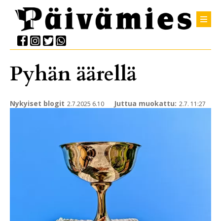
Pyhän äärellä
Nykyiset blogit
Juttua muokattu:
2.7.2025 6.10
2.7. 11:27