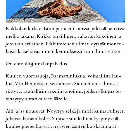
Kok­ko­lan kirk­ko. Is­tun per­hee­ni kans­sa pit­käs­sä pen­kis­sä
mel­ko ta­ka­na. Kirk­ko on tii­li­nen, val­ta­van ko­koi­nen ja
jo­ten­kin eri­lai­nen. Pik­ku­mie­hen sil­mät löy­tä­vät mo­nen­
lais­ta kat­sel­ta­vaa niin ra­ken­nuk­ses­sa kuin ih­mi­sis­sä­kin.
On eh­tool­lis­ju­ma­lan­pal­ve­lus.
Kuu­len vuo­ro­sa­no­ja, Raa­ma­tun­lu­kua, voi­mal­lis­ta lau­
lua. Vä­lil­lä nous­taan sei­so­maan. Sit­ten mo­net ih­mi­set
siir­ty­vät rau­hal­li­sin as­ke­lin jo­noi­hin, joi­den al­ku­pää le­
vit­täy­tyy alt­ta­ri­kai­teen ää­rel­le.
Äi­ti ja isä nou­se­vat. Nöyr­tyy sel­kä ja mie­li ku­mar­ruk­seen
jo­kais­ta las­taan koh­ti. Su­pi­see suu kal­lii­ta ky­sy­myk­siä,
kuu­lee pie­net kor­vat vä­rä­jä­vien ään­ten kuis­kaa­mia ar­