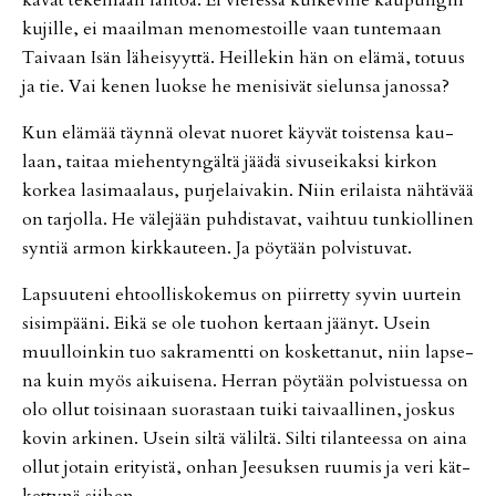
ku­jil­le, ei maa­il­man me­no­mes­toil­le vaan tun­te­maan
Tai­vaan Isän lä­hei­syyt­tä. Heil­le­kin hän on elä­mä, to­tuus
ja tie. Vai ke­nen luok­se he me­ni­si­vät sie­lun­sa ja­nos­sa?
Kun elä­mää täyn­nä ole­vat nuo­ret käy­vät tois­ten­sa kau­
laan, tai­taa mie­hen­tyn­gäl­tä jää­dä si­vu­sei­kak­si kir­kon
kor­kea la­si­maa­laus, pur­je­lai­va­kin. Niin eri­lais­ta näh­tä­vää
on tar­jol­la. He vä­le­jään puh­dis­ta­vat, vaih­tuu tun­ki­ol­li­nen
syn­tiä ar­mon kirk­kau­teen. Ja pöy­tään pol­vis­tu­vat.
Lap­suu­te­ni eh­tool­lis­ko­ke­mus on piir­ret­ty sy­vin uur­tein
si­sim­pää­ni. Ei­kä se ole tuo­hon ker­taan jää­nyt. Usein
muul­loin­kin tuo sak­ra­ment­ti on kos­ket­ta­nut, niin lap­se­
na kuin myös ai­kui­se­na. Her­ran pöy­tään pol­vis­tu­es­sa on
olo ol­lut toi­si­naan suo­ras­taan tui­ki tai­vaal­li­nen, jos­kus
ko­vin ar­ki­nen. Usein sil­tä vä­lil­tä. Sil­ti ti­lan­tees­sa on ai­na
ol­lut jo­tain eri­tyis­tä, on­han Jee­suk­sen ruu­mis ja veri kät­
ket­ty­nä sii­hen.