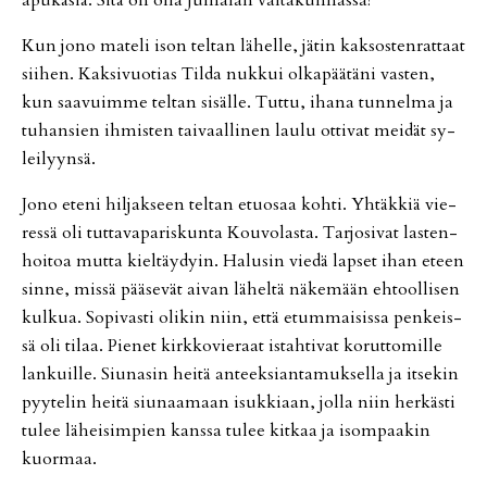
Kun jono ma­te­li ison tel­tan lä­hel­le, jä­tin kak­sos­ten­rat­taat
sii­hen. Kak­si­vuo­ti­as Til­da nuk­kui ol­ka­pää­tä­ni vas­ten,
kun saa­vuim­me tel­tan si­säl­le. Tut­tu, iha­na tun­nel­ma ja
tu­han­sien ih­mis­ten tai­vaal­li­nen lau­lu ot­ti­vat mei­dät sy­
lei­lyyn­sä.
Jono ete­ni hil­jak­seen tel­tan etuo­saa koh­ti. Yh­täk­kiä vie­
res­sä oli tut­ta­va­pa­ris­kun­ta Kou­vo­las­ta. Tar­jo­si­vat las­ten­
hoi­toa mut­ta kiel­täy­dyin. Ha­lu­sin vie­dä lap­set ihan eteen
sin­ne, mis­sä pää­se­vät ai­van lä­hel­tä nä­ke­mään eh­tool­li­sen
kul­kua. So­pi­vas­ti oli­kin niin, et­tä etum­mai­sis­sa pen­keis­
sä oli ti­laa. Pie­net kirk­ko­vie­raat is­tah­ti­vat ko­rut­to­mil­le
lan­kuil­le. Siu­na­sin hei­tä an­teek­si­an­ta­muk­sel­la ja it­se­kin
pyy­te­lin hei­tä siu­naa­maan isuk­ki­aan, jol­la niin her­käs­ti
tu­lee lä­hei­sim­pien kans­sa tu­lee kit­kaa ja isom­paa­kin
kuor­maa.