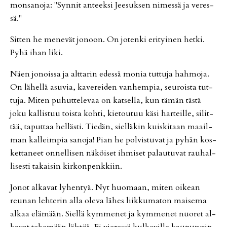
mon­sa­no­ja: "Syn­nit an­teek­si Jee­suk­sen ni­mes­sä ja ve­res­
sä."
Sit­ten he me­ne­vät jo­noon. On jo­ten­ki eri­tyi­nen het­ki.
Pyhä ihan liki.
Näen jo­nois­sa ja alt­ta­rin edes­sä mo­nia tut­tu­ja hah­mo­ja.
On lä­hel­lä asu­via, ka­ve­rei­den van­hem­pia, seu­rois­ta tut­
tu­ja. Mi­ten pu­hut­te­le­vaa on kat­sel­la, kun tä­män täs­tä
joku kal­lis­tuu tois­ta koh­ti, kie­tou­tuu käsi har­teil­le, si­lit­
tää, ta­put­taa hel­läs­ti. Tie­dän, siel­lä­kin kuis­ki­taan maa­il­
man kal­leim­pia sa­no­ja! Pian he pol­vis­tu­vat ja py­hän kos­
ket­ta­neet on­nel­li­sen nä­köi­set ih­mi­set pa­lau­tu­vat rau­hal­
li­ses­ti ta­kai­sin kir­kon­penk­kiin.
Jo­not al­ka­vat ly­hen­tyä. Nyt huo­maan, mi­ten oi­ke­an
reu­nan leh­te­rin al­la ole­va lä­hes liik­ku­ma­ton mai­se­ma
al­kaa elä­mään. Siel­lä kym­me­net ja kym­me­net nuo­ret al­
ka­vat te­ke­mään läh­töä. Ei vie­res­sä kul­ke­vil­le kau­pun­gin