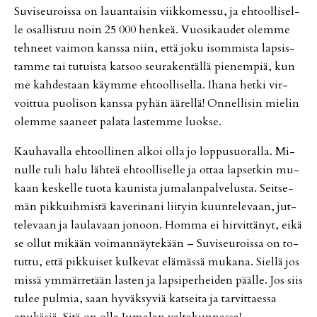
Su­vi­seu­rois­sa on lau­an­tai­sin viik­ko­mes­su, ja eh­tool­li­sel­
le osal­lis­tuu noin 25 000 hen­keä. Vuo­si­kau­det olem­me
teh­neet vai­mon kans­sa niin, et­tä joku isom­mis­ta lap­sis­
tam­me tai tu­tuis­ta kat­soo seu­ra­ken­täl­lä pie­nem­piä, kun
me kah­des­taan käym­me eh­tool­li­sel­la. Iha­na het­ki vir­
voit­tua puo­li­son kans­sa py­hän ää­rel­lä! On­nel­li­sin mie­lin
olem­me saa­neet pa­la­ta las­tem­me luok­se.
Kau­ha­val­la eh­tool­li­nen al­koi ol­la jo lop­pu­suo­ral­la. Mi­
nul­le tuli halu läh­teä eh­tool­li­sel­le ja ot­taa lap­set­kin mu­
kaan kes­kel­le tuo­ta kau­nis­ta ju­ma­lan­pal­ve­lus­ta. Seit­se­
män pik­kuih­mis­tä ka­ve­ri­na­ni lii­tyin kuun­te­le­vaan, jut­
te­le­vaan ja lau­la­vaan jo­noon. Hom­ma ei hir­vit­tä­nyt, ei­kä
se ol­lut mi­kään voi­man­näy­te­kään – Su­vi­seu­rois­sa on to­
tut­tu, et­tä pik­kui­set kul­ke­vat elä­mäs­sä mu­ka­na. Siel­lä jos
mis­sä ym­mär­re­tään las­ten ja lap­si­per­hei­den pääl­le. Jos siis
tu­lee pul­mia, saan hy­väk­sy­viä kat­sei­ta ja tar­vit­ta­es­sa
apu­kä­siä. Sitä on ol­la Ju­ma­lan val­ta­kun­nas­sa!