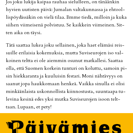
Jos joku lu­ki­ja kai­paa rau­haa sie­lul­leen, on tä­nään­kin
hy­vien uu­tis­ten päi­vä: Ju­ma­lan val­ta­kun­nas­sa ja eh­tool­
lis­pöy­däs­sä­kin on vie­lä ti­laa. Em­me tie­dä, mil­loin ja kuka
sii­hen vii­mei­se­nä pol­vis­tuu. Se kaik­kein vii­mei­nen. Sit­
ten ai­ka on täy­si.
Tätä saat­taa lu­kea joku sel­lai­nen, joka haet elä­mä­si reis­
suil­le eri­lai­sia ko­ke­muk­sia, mut­ta Su­vi­seu­ro­jen iso val­
koi­nen telt­ta ei ole ai­em­min osu­nut mat­kal­le­si. Saat­taa
ol­la, et­tä Suo­men kor­kein tun­tu­ri on ko­lut­tu, sa­moin pi­
sin hiek­ka­ran­ta ja kuu­lui­sin fes­ta­ri. Moni näh­tä­vyys on
saa­nut jopa hauk­ko­maan hen­keä. Vaik­ka si­nul­la ei oli­si
min­kään­lais­ta us­kon­nol­lis­ta kiin­nos­tus­ta, suun­taa­pa tu­
le­vi­na ke­si­nä edes yk­si mut­ka Su­vi­seu­ro­jen isoon telt­
taan. Lu­paan, et pety!