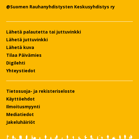
@Suomen Rauhanyhdistysten Keskusyhdistys ry
Lähetä palautetta tai juttuvinkki
Lähetä juttuvinkki
Lähetä kuva
Tilaa Päivämies
Digilehti
Yhteystiedot
Tietosuoja- ja rekisteriseloste
Käyttöehdot
Ilmoitusmyynti
Mediatiedot
Jakeluhäiriöt