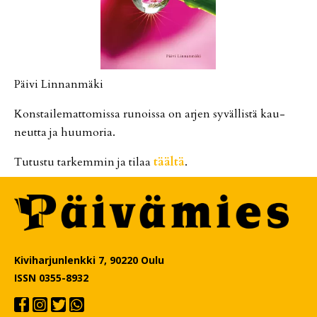
Päi­vi Lin­nan­mä­ki
Kons­tai­le­mat­to­mis­sa ru­nois­sa on ar­jen sy­väl­lis­tä kau­
neut­ta ja huu­mo­ria.
Tu­tus­tu tar­kem­min ja ti­laa
tääl­tä
.
Kiviharjunlenkki 7, 90220 Oulu
ISSN 0355-8932