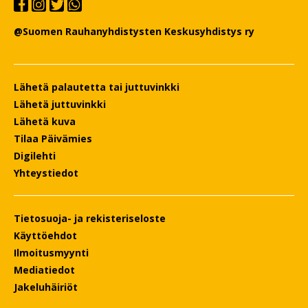
@Suomen Rauhanyhdistysten Keskusyhdistys ry
Lähetä palautetta tai juttuvinkki
Lähetä juttuvinkki
Lähetä kuva
Tilaa Päivämies
Digilehti
Yhteystiedot
Tietosuoja- ja rekisteriseloste
Käyttöehdot
Ilmoitusmyynti
Mediatiedot
Jakeluhäiriöt