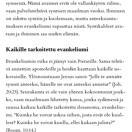
syn­neis­tä. Nämä avai­met ei­vät ole val­lan­käy­tön vä­li­ne,
vaan pal­ve­lu­teh­tä­vä syn­ti­sen maa­il­man vuok­si. Ih­mi­nen
on si­dot­tu syn­tiin ja kuo­le­maan, mut­ta an­teek­si­an­ta­
muk­sen evan­ke­liu­mi va­paut­taa niis­tä. Syn­ti­kah­leet ava­
taan ja ih­mi­nen saa uu­den elä­män.
Kai­kil­le tar­koi­tet­tu evan­ke­liu­mi
Evan­ke­liu­min vir­ka ei jää­nyt vain Pie­ta­ril­le. Sama teh­tä­
vä an­net­tiin apos­to­leil­le ja hei­dän kaut­taan kai­kil­le us­
ko­vai­sil­le. Ylös­nous­tu­aan Jee­sus sa­noi: “Jol­le te an­nat­te
syn­nit an­teek­si, hä­nel­le ne ovat an­teek­si an­ne­tut” (Joh.
20:23). Seu­ra­kun­ta ei ole vain yh­teen ko­koon­tu­nut jouk­
ko, vaan maa­il­maan lä­he­tet­ty kan­sa, jon­ka sy­dä­mes­sä ja
suus­sa kai­kuu kai­kil­le tar­koi­tet­tu ilo­sa­no­ma, evan­ke­liu­
mi. “Kuin­ka he voi­vat us­koa sii­hen, jos­ta ei­vät ole kuul­
leet? Kuin­ka he voi­vat kuul­la, el­lei ku­kaan ju­lis­ta?”
(Room. 10:14.)