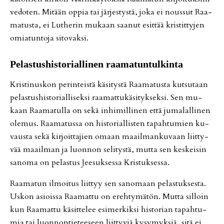
ve­do­ten. Mi­tään op­pia tai jär­jes­tys­tä, joka ei nous­sut Raa­
ma­tus­ta, ei Lut­he­rin mu­kaan saa­nut esit­tää kris­tit­ty­jen
omi­a­tun­to­ja si­to­vak­si.
Pe­las­tus­his­to­ri­al­li­nen raa­ma­tun­tul­kin­ta
Kris­ti­nus­kon pe­rin­teis­tä kä­si­tys­tä Raa­ma­tus­ta kut­su­taan
pe­las­tus­his­to­ri­al­li­sek­si raa­mat­tu­kä­si­tyk­sek­si. Sen mu­
kaan Raa­ma­tul­la on sekä in­hi­mil­li­nen et­tä ju­ma­lal­li­nen
ole­mus. Raa­ma­tus­sa on his­to­ri­al­lis­ten ta­pah­tu­mien ku­
vaus­ta sekä kir­joit­ta­jien omaan maa­il­man­ku­vaan liit­ty­
vää maa­il­man ja luon­non se­li­tys­tä, mut­ta sen kes­kei­sin
sa­no­ma on pe­las­tus Jee­suk­ses­sa Kris­tuk­ses­sa.
Raa­ma­tun il­moi­tus liit­tyy sen sa­no­maan pe­las­tuk­ses­ta.
Us­kon asi­ois­sa Raa­mat­tu on ereh­ty­mä­tön. Mut­ta sil­loin
kun Raa­mat­tu kä­sit­te­lee esi­mer­kik­si his­to­ri­an ta­pah­tu­
mia tai luon­non­tie­tee­seen liit­ty­viä ky­sy­myk­siä, sitä ei