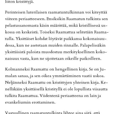
lii­ton kris­tit­ty­jä.
Pe­rin­tei­sen lu­te­ri­lai­sen raa­ma­tun­tul­kin­nan voi ki­teyt­tää
vii­teen pe­ri­aat­tee­seen. En­sik­si­kin Raa­ma­tun tul­kin­ta sen
pe­las­tus­sa­no­mas­ta kä­sin mää­rit­tää, mikä kris­til­li­ses­sä us­
kos­sa on kes­keis­tä. Toi­sek­si Raa­mat­tua se­li­te­tään Raa­ma­
tul­la. Yk­sit­täi­set koh­dat löy­tä­vät paik­kan­sa ko­ko­nai­suu­
des­sa, kun ne ase­te­taan mui­den rin­nal­le. Pa­la­pe­lis­sä­kin
yk­sit­täi­sis­tä pa­lois­ta muo­dos­tuu mer­ki­tyk­sel­li­nen ko­ko­
nai­suus vas­ta, kun ne si­joi­te­taan oi­keil­le pai­koil­leen.
Kol­man­nek­si Raa­mat­tu on hen­gel­li­nen kir­ja. Se on Ju­
ma­lan sa­naa, ja sen oi­kea ym­mär­tä­mi­nen vaa­tii us­koa.
Nel­jän­nek­si Raa­mat­tu on kris­tit­ty­jen yh­tei­nen kir­ja. Ke­
nel­lä­kään yk­sit­täi­sel­lä kris­ti­tyl­lä ei ole lo­pul­lis­ta vii­saut­ta
tul­ki­ta Raa­mat­tua. Vii­den­te­nä pe­ri­aat­tee­na on lain ja
evan­ke­liu­min erot­ta­mi­nen.
Vas­tuul­li­nen raa­ma­tun­tul­kin­ta läh­tee ai­na sii­tä, et­tä