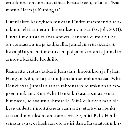
eri ai­koi­na on an­net­tu, täh­tää Kris­tuk­seen, joka on ”Raa­
ma­tun Her­ra ja Ku­nin­gas”.
Lu­te­ri­lai­sen kä­si­tyk­sen mu­kaan Uu­den tes­ta­men­tin seu­
ra­kun­ta elää an­ne­tun il­moi­tuk­sen va­ras­sa (ks. Joh. 20:31).
Uut­ta il­moi­tus­ta ei enää an­ne­ta. Sa­no­ma ei muu­tu. Se
on voi­mas­sa ai­na ja kaik­ki­al­la. Ju­ma­lan seu­ra­kun­ta ju­
lis­taa päät­ty­neen il­moi­tuk­sen poh­jal­ta sa­no­maa Ju­ma­lan
ar­mos­ta kai­kil­le luo­duil­le.
Raa­mat­tu erot­taa tar­kas­ti Ju­ma­lan il­moi­tuk­sen ja Py­hän
Hen­gen työn, joka jat­kuu Ju­ma­lan seu­ra­kun­nas­sa. Pyhä
Hen­ki avaa Ju­ma­lan sa­naa tah­ton­sa ja seu­ra­kun­nan tar­
peen mu­kaan. Kun Pyhä Hen­ki kir­kas­taa sa­naa seu­ra­
kun­nas­sa, se avau­tuu ih­mi­sel­le. Sii­nä ei kui­ten­kaan ole
kyse uu­des­ta il­moi­tuk­ses­ta vaan sii­tä, et­tä Pyhä Hen­ki
aut­taa il­moi­tuk­sen omis­ta­mi­seen. Se, mitä Pyhä Hen­ki
sa­nas­ta avaa, ei kos­kaan ole ris­ti­rii­das­sa Raa­mat­tuun kir­