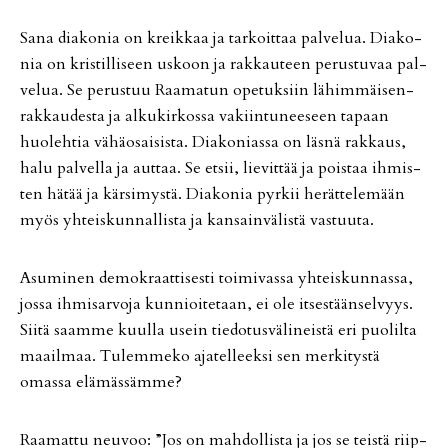
Sana di­a­ko­nia on kreik­kaa ja tar­koit­taa pal­ve­lua. Di­a­ko­
nia on kris­til­li­seen us­koon ja rak­kau­teen pe­rus­tu­vaa pal­
ve­lua. Se pe­rus­tuu Raa­ma­tun ope­tuk­siin lä­him­mäi­sen­
rak­kau­des­ta ja al­ku­kir­kos­sa va­kiin­tu­nee­seen ta­paan
huo­leh­tia vä­hä­o­sai­sis­ta. Di­a­ko­ni­as­sa on läs­nä rak­kaus,
halu pal­vel­la ja aut­taa. Se et­sii, lie­vit­tää ja pois­taa ih­mis­
ten hä­tää ja kär­si­mys­tä. Di­a­ko­nia pyr­kii he­rät­te­le­mään
myös yh­teis­kun­nal­lis­ta ja kan­sain­vä­lis­tä vas­tuu­ta.
Asu­mi­nen de­mok­raat­ti­ses­ti toi­mi­vas­sa yh­teis­kun­nas­sa,
jos­sa ih­mi­sar­vo­ja kun­ni­oi­te­taan, ei ole it­ses­tään­sel­vyys.
Sii­tä saam­me kuul­la usein tie­do­tus­vä­li­neis­tä eri puo­lil­ta
maa­il­maa. Tu­lem­me­ko aja­tel­leek­si sen mer­ki­tys­tä
omas­sa elä­mäs­säm­me?
Raa­mat­tu neu­voo: ”Jos on mah­dol­lis­ta ja jos se teis­tä riip­