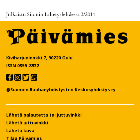
Jul­kais­tu Sii­o­nin Lä­he­tys­leh­des­sä 3/2014
Kiviharjunlenkki 7, 90220 Oulu
ISSN 0355-8932
@Suomen Rauhanyhdistysten Keskusyhdistys ry
Lähetä palautetta tai juttuvinkki
Lähetä juttuvinkki
Lähetä kuva
Tilaa Päivämies