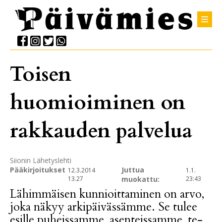
Toisen
huomioiminen on
rakkauden palvelua
Siionin Lähetyslehti
Pääkirjoitukset
Juttua
12.3.2014
1.1.
13.27
muokattu:
23:43
Lä­him­mäi­sen kun­ni­oit­ta­mi­nen on ar­vo,
joka nä­kyy ar­ki­päi­väs­säm­me. Se tu­lee
esil­le pu­heis­sam­me, asen­teis­sam­me, te­