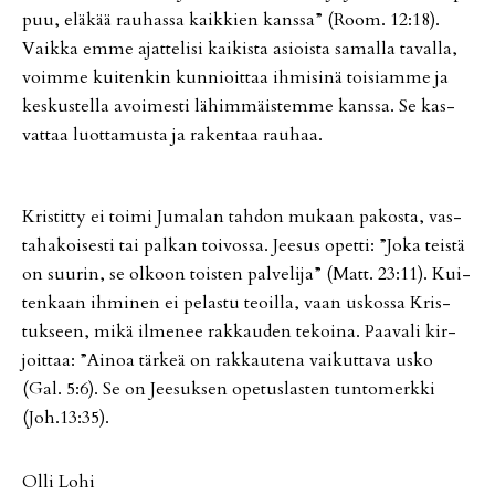
puu, elä­kää rau­has­sa kaik­kien kans­sa” (Room. 12:18).
Vaik­ka em­me ajat­te­li­si kai­kis­ta asi­ois­ta sa­mal­la ta­val­la,
voim­me kui­ten­kin kun­ni­oit­taa ih­mi­si­nä toi­si­am­me ja
kes­kus­tel­la avoi­mes­ti lä­him­mäis­tem­me kans­sa. Se kas­
vat­taa luot­ta­mus­ta ja ra­ken­taa rau­haa.
Kris­tit­ty ei toi­mi Ju­ma­lan tah­don mu­kaan pa­kos­ta, vas­
ta­ha­koi­ses­ti tai pal­kan toi­vos­sa. Jee­sus opet­ti: ”Joka teis­tä
on suu­rin, se ol­koon tois­ten pal­ve­li­ja” (Matt. 23:11). Kui­
ten­kaan ih­mi­nen ei pe­las­tu te­oil­la, vaan us­kos­sa Kris­
tuk­seen, mikä il­me­nee rak­kau­den te­koi­na. Paa­va­li kir­
joit­taa: ”Ai­noa tär­keä on rak­kau­te­na vai­kut­ta­va us­ko
(Gal. 5:6). Se on Jee­suk­sen ope­tus­las­ten tun­to­merk­ki
(Joh.13:35).
Ol­li Lohi