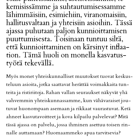
ke­mi­sis­säm­me ja suh­tau­tu­mi­ses­sam­me
lä­him­mäi­siin, esi­mie­hiin, vi­ra­no­mai­siin,
hal­li­tus­val­taan ja yh­tei­siin asi­oi­hin. Täs­sä
ajas­sa pu­hu­taan pal­jon kun­ni­oit­ta­mi­sen
puut­tu­mi­ses­ta. Toi­si­naan tun­tuu sil­tä,
et­tä kun­ni­oit­ta­mi­nen on kär­si­nyt inf­laa­
ti­on. Tämä huo­li on mo­nel­la kas­va­tus­
työ­tä te­ke­väl­lä.
Myös mo­net yh­teis­kun­nal­li­set muu­tok­set tuo­vat kes­kus­
te­luun asi­oi­ta, jot­ka saat­ta­vat he­rät­tää voi­mak­kai­ta tun­
tei­ta ja ris­ti­rii­to­ja. Ra­han val­lan seu­rauk­set nä­ky­vät yhä
vah­vem­min yh­teis­kun­nas­sam­me, kun vä­hä­va­rai­set jou­
tu­vat huo­nom­paan ase­maan ja rik­kaat vau­ras­tu­vat. Ketä
ah­neet kas­vu­ta­voit­teet ja kova kil­pai­lu pal­ve­le­vat? Mitä
täs­sä ajas­sa on pal­ve­lu, jos­sa ih­mi­nen aset­tuu toi­sen rin­
nal­le aut­ta­maan? Huo­maam­me­ko apua tar­vit­se­via?