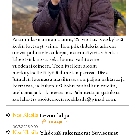
Parannuksen armon saanut, 25-vuotias Jyväskylästä
kodin löytänyt vaimo. Ilon pilkahduksia arkeeni
tuovat puhuttelevat kirjat, nauruntäyteiset hetket
läheisten kanssa, sekä luonto vaihtuvine
vuodenaikoineen. Teen itselleni aidosti
merkityksellistä työtä ihmisten parissa. Tässä
Jumalan luomassa maailmassa on paljon nähtävää ja
koettavaa, ja kuljen sitä kohti rauhallisin mielin,
uteliaana ja keskeneräisenä. Palautetta ja ajatuksia
saa lähettää osoitteeseen neaklasila@gmail.com.
Nea
Klasila
Levon lahja
30.7.2026 9.00
Nea
Klasila
Yhdessä rakennetut Suviseurat