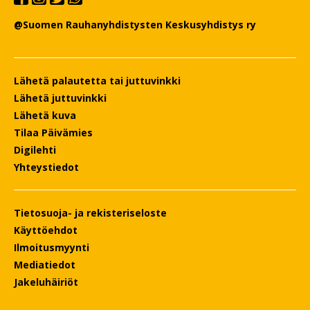
@Suomen Rauhanyhdistysten Keskusyhdistys ry
Lähetä palautetta tai juttuvinkki
Lähetä juttuvinkki
Lähetä kuva
Tilaa Päivämies
Digilehti
Yhteystiedot
Tietosuoja- ja rekisteriseloste
Käyttöehdot
Ilmoitusmyynti
Mediatiedot
Jakeluhäiriöt