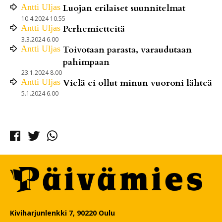
Antti
Uljas
Luojan erilaiset suunnitelmat
10.4.2024 10.55
Antti
Uljas
Perhemietteitä
3.3.2024 6.00
Antti
Uljas
Toivotaan parasta, varaudutaan
pahimpaan
23.1.2024 8.00
Antti
Uljas
Vielä ei ollut minun vuoroni lähteä
5.1.2024 6.00
Facebook
Twitter
Whatsapp
Kiviharjunlenkki 7, 90220 Oulu