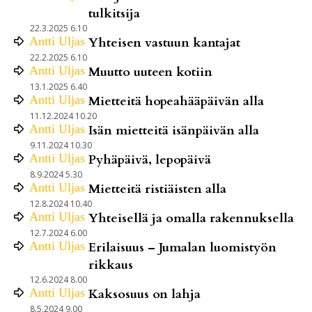
tulkitsija
22.3.2025 6.10
Antti
Uljas
Yhteisen vastuun kantajat
22.2.2025 6.10
Antti
Uljas
Muutto uuteen kotiin
13.1.2025 6.40
Antti
Uljas
Mietteitä hopeahääpäivän alla
11.12.2024 10.20
Antti
Uljas
Isän mietteitä isänpäivän alla
9.11.2024 10.30
Antti
Uljas
Pyhäpäivä, lepopäivä
8.9.2024 5.30
Antti
Uljas
Mietteitä ristiäisten alla
12.8.2024 10.40
Antti
Uljas
Yhteisellä ja omalla rakennuksella
12.7.2024 6.00
Antti
Uljas
Erilaisuus – Jumalan luomistyön
rikkaus
12.6.2024 8.00
Antti
Uljas
Kaksosuus on lahja
8.5.2024 9.00