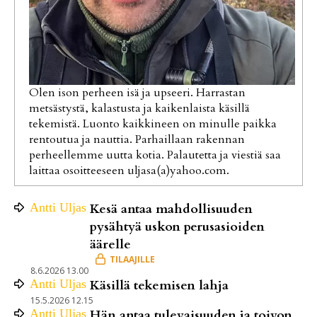
Olen ison perheen isä ja upseeri. Harrastan
metsästystä, kalastusta ja kaikenlaista käsillä
tekemistä. Luonto kaikkineen on minulle paikka
rentoutua ja nauttia. Parhaillaan rakennan
perheellemme uutta kotia. Palautetta ja viestiä saa
laittaa osoitteeseen uljasa(a)yahoo.com.
Antti
Uljas
Kesä antaa mahdollisuuden
pysähtyä uskon perusasioiden
äärelle
8.6.2026 13.00
Antti
Uljas
Käsillä tekemisen lahja
15.5.2026 12.15
Antti
Uljas
Hän antaa tulevaisuuden ja toivon