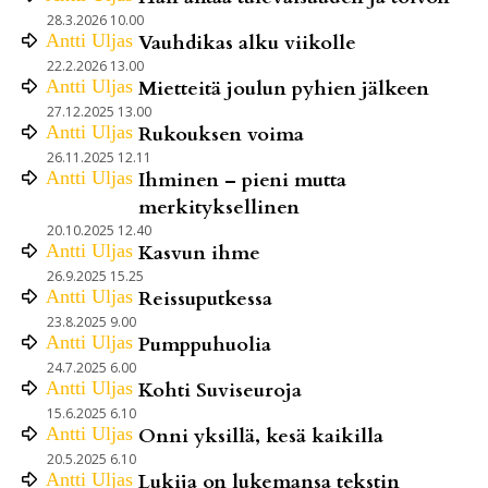
28.3.2026 10.00
Antti
Uljas
Vauhdikas alku viikolle
22.2.2026 13.00
Antti
Uljas
Mietteitä joulun pyhien jälkeen
27.12.2025 13.00
Antti
Uljas
Rukouksen voima
26.11.2025 12.11
Antti
Uljas
Ihminen – pieni mutta
merkityksellinen
20.10.2025 12.40
Antti
Uljas
Kasvun ihme
26.9.2025 15.25
Antti
Uljas
Reissuputkessa
23.8.2025 9.00
Antti
Uljas
Pumppuhuolia
24.7.2025 6.00
Antti
Uljas
Kohti Suviseuroja
15.6.2025 6.10
Antti
Uljas
Onni yksillä, kesä kaikilla
20.5.2025 6.10
Antti
Uljas
Lukija on lukemansa tekstin