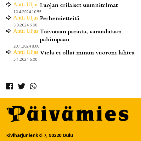
Antti
Uljas
Luojan erilaiset suunnitelmat
10.4.2024 10.55
Antti
Uljas
Perhemietteitä
3.3.2024 6.00
Antti
Uljas
Toivotaan parasta, varaudutaan
pahimpaan
23.1.2024 8.00
Antti
Uljas
Vielä ei ollut minun vuoroni lähteä
5.1.2024 6.00
Facebook
Twitter
Whatsapp
Kiviharjunlenkki 7, 90220 Oulu