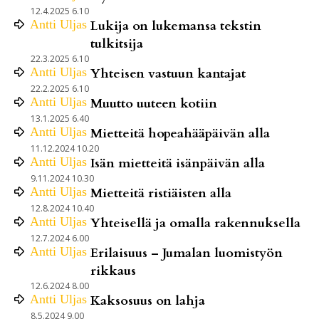
12.4.2025 6.10
Antti
Uljas
Lukija on lukemansa tekstin
tulkitsija
22.3.2025 6.10
Antti
Uljas
Yhteisen vastuun kantajat
22.2.2025 6.10
Antti
Uljas
Muutto uuteen kotiin
13.1.2025 6.40
Antti
Uljas
Mietteitä hopeahääpäivän alla
11.12.2024 10.20
Antti
Uljas
Isän mietteitä isänpäivän alla
9.11.2024 10.30
Antti
Uljas
Mietteitä ristiäisten alla
12.8.2024 10.40
Antti
Uljas
Yhteisellä ja omalla rakennuksella
12.7.2024 6.00
Antti
Uljas
Erilaisuus – Jumalan luomistyön
rikkaus
12.6.2024 8.00
Antti
Uljas
Kaksosuus on lahja
8.5.2024 9.00