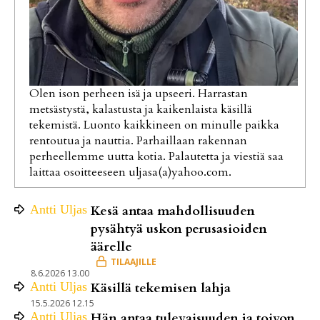
Olen ison perheen isä ja upseeri. Harrastan
metsästystä, kalastusta ja kaikenlaista käsillä
tekemistä. Luonto kaikkineen on minulle paikka
rentoutua ja nauttia. Parhaillaan rakennan
perheellemme uutta kotia. Palautetta ja viestiä saa
laittaa osoitteeseen uljasa(a)yahoo.com.
Antti
Uljas
Kesä antaa mahdollisuuden
pysähtyä uskon perusasioiden
äärelle
8.6.2026 13.00
Antti
Uljas
Käsillä tekemisen lahja
15.5.2026 12.15
Antti
Uljas
Hän antaa tulevaisuuden ja toivon