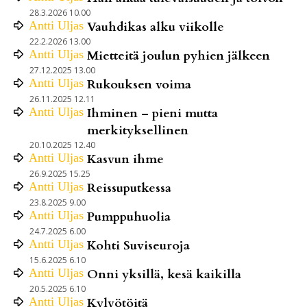
28.3.2026 10.00
Antti
Uljas
Vauhdikas alku viikolle
22.2.2026 13.00
Antti
Uljas
Mietteitä joulun pyhien jälkeen
27.12.2025 13.00
Antti
Uljas
Rukouksen voima
26.11.2025 12.11
Antti
Uljas
Ihminen – pieni mutta
merkityksellinen
20.10.2025 12.40
Antti
Uljas
Kasvun ihme
26.9.2025 15.25
Antti
Uljas
Reissuputkessa
23.8.2025 9.00
Antti
Uljas
Pumppuhuolia
24.7.2025 6.00
Antti
Uljas
Kohti Suviseuroja
15.6.2025 6.10
Antti
Uljas
Onni yksillä, kesä kaikilla
20.5.2025 6.10
Antti
Uljas
Kylvötöitä