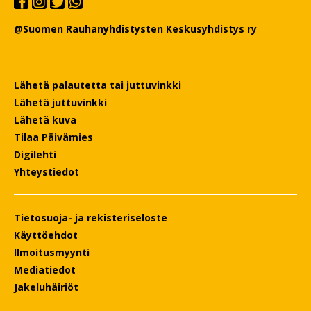
@Suomen Rauhanyhdistysten Keskusyhdistys ry
Lähetä palautetta tai juttuvinkki
Lähetä juttuvinkki
Lähetä kuva
Tilaa Päivämies
Digilehti
Yhteystiedot
Tietosuoja- ja rekisteriseloste
Käyttöehdot
Ilmoitusmyynti
Mediatiedot
Jakeluhäiriöt