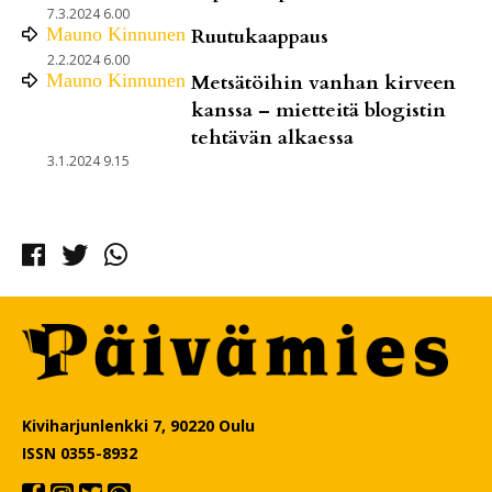
7.3.2024 6.00
Mauno
Kinnunen
Ruutukaappaus
2.2.2024 6.00
Mauno
Kinnunen
Metsätöihin vanhan kirveen
kanssa – mietteitä blogistin
tehtävän alkaessa
3.1.2024 9.15
Facebook
Twitter
Whatsapp
Kiviharjunlenkki 7, 90220 Oulu
ISSN 0355-8932