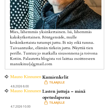
Mies, lähemmäs yksinkertainen. Isä, lähemmäs
kakskytkertainen. Röntgensäde, mulle
keskinkertaista tutumpi juttu. Ei näy eikä tunnu.
Taivaantuike, elämän tärkein juttu. Näyttää tien
perille. Tuntuu jo matkalla sisusonnena ja toivona
Kotiin. Palautetta blogista voi laittaa osoitteeseen
manukinu(a)gmail.com
Mauno
Kinnunen
Kumienkelit
4.8.2026 8.00
Mauno
Kinnunen
Lasten juttuja – minä
opetuslapsena
4.7.2026 10.00