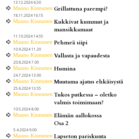
13.12.2024 6.50
Mauno
Kinnunen
Grillattuna parempi?
18.11.2024 16.15
Mauno
Kinnunen
Kukkivat kummut ja
mansikkamaat
11.10.2024 14.55
Mauno
Kinnunen
Pehmeä siipi
10.9.2024 11.20
Mauno
Kinnunen
Vallasta ja vapaudesta
20.8.2024 7.00
Mauno
Kinnunen
Humina
24.7.2024 13.00
Mauno
Kinnunen
Muutama ajatus ehkäisystä
25.6.2024 13.55
Mauno
Kinnunen
Tukos putkessa – oletko
valmis toimimaan?
10.5.2024 8.00
Mauno
Kinnunen
Elämän aallokossa
Osa 2
5.4.2024 9.00
Mauno
Kinnunen
Lapseton pariskunta