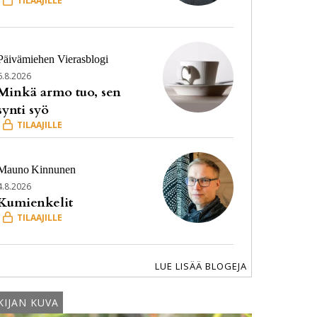
Päivämiehen Vierasblogi
6.8.2026
Minkä armo tuo, sen
synti syö
Mauno
Kinnunen
4.8.2026
Kumienkelit
LUE LISÄÄ BLOGEJA
KIJAN KUVA