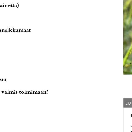
uainetta)
ansikkamaat
stä
o valmis toimimaan?
LU