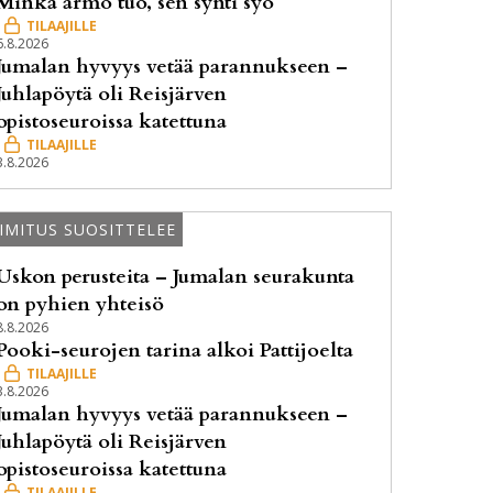
Minkä armo tuo, sen synti syö
6.8.2026
Jumalan hyvyys vetää parannukseen –
Juhlapöytä oli Reisjärven
opistoseuroissa katettuna
3.8.2026
IMITUS SUOSITTELEE
Uskon perusteita – Jumalan seurakunta
on pyhien yhteisö
8.8.2026
Pooki-seurojen tarina alkoi Pattijoelta
3.8.2026
Jumalan hyvyys vetää parannukseen –
Juhlapöytä oli Reisjärven
opistoseuroissa katettuna