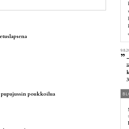
petuslapsena
9.8.2
”
–
ä
k
3
pupujussin poukkoilua
BL