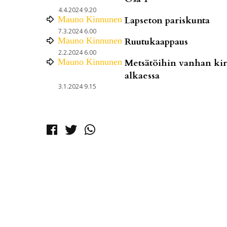
4.4.2024 9.20
Mauno
Kinnunen
Lapseton pariskunta
7.3.2024 6.00
Mauno
Kinnunen
Ruutukaappaus
2.2.2024 6.00
Mauno
Kinnunen
Metsätöihin vanhan kirv
alkaessa
3.1.2024 9.15
Facebook
Twitter
Whatsapp