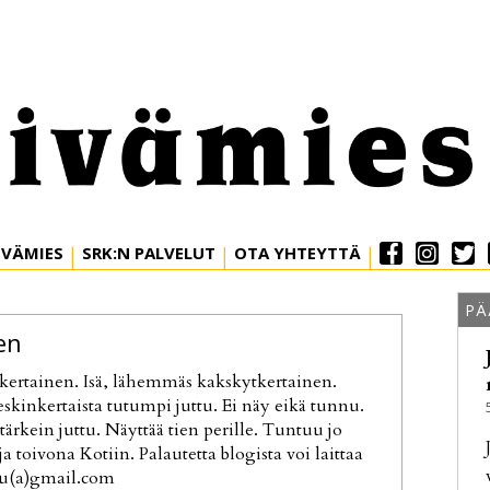
IVÄMIES
SRK:N PALVELUT
OTA YHTEYTTÄ
PÄ
en
ertainen. Isä, lähemmäs kakskytkertainen.
kinkertaista tutumpi juttu. Ei näy eikä tunnu.
ärkein juttu. Näyttää tien perille. Tuntuu jo
 toivona Kotiin. Palautetta blogista voi laittaa
nu(a)gmail.com