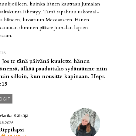
kuu­li­joil­leen, kuin­ka hä­nen kaut­taan Ju­ma­lan
val­ta­kun­ta lä­hes­tyy. Tämä ta­pah­tuu us­ko­mal­
la hä­neen, lu­vat­tuun Mes­si­aa­seen. Hä­nen
kaut­taan ih­mi­nen pää­see Ju­ma­lan lap­sen
osaan.
026
 Jos te tänä päivänä kuulette hänen
änensä, älkää paaduttako sydäntänne niin
uin silloin, kun nousitte kapinaan. Hepr.
:15
OGIT
Marika
Kälkäjä
9.8.2026
Rippilapsi