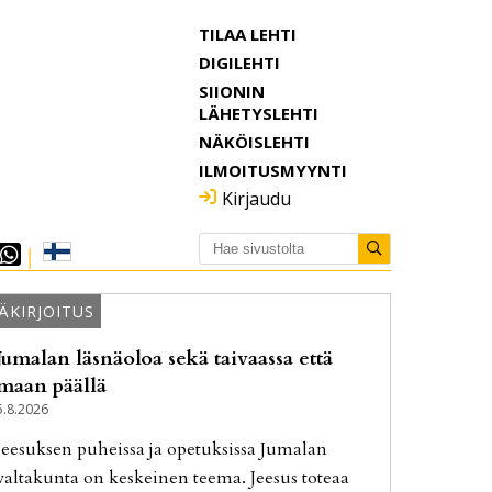
TILAA LEHTI
DIGILEHTI
SIIONIN
LÄHETYSLEHTI
NÄKÖISLEHTI
ILMOITUSMYYNTI
Kirjaudu
ÄKIRJOITUS
Jumalan läsnäoloa sekä taivaassa että
maan päällä
5.8.2026
Jee­suk­sen pu­heis­sa ja ope­tuk­sis­sa Ju­ma­lan
val­ta­kun­ta on kes­kei­nen tee­ma. Jee­sus to­te­aa