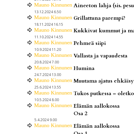
Mauno
Kinnunen
Aineeton lahja (sis. pes
13.12.2024 6.50
Mauno
Kinnunen
Grillattuna parempi?
18.11.2024 16.15
Mauno
Kinnunen
Kukkivat kummut ja m
11.10.2024 14.55
Mauno
Kinnunen
Pehmeä siipi
10.9.2024 11.20
Mauno
Kinnunen
Vallasta ja vapaudesta
20.8.2024 7.00
Mauno
Kinnunen
Humina
24.7.2024 13.00
Mauno
Kinnunen
Muutama ajatus ehkäisy
25.6.2024 13.55
Mauno
Kinnunen
Tukos putkessa – oletk
10.5.2024 8.00
Mauno
Kinnunen
Elämän aallokossa
Osa 2
5.4.2024 9.00
Mauno
Kinnunen
Elämän aallokossa
Osa 1