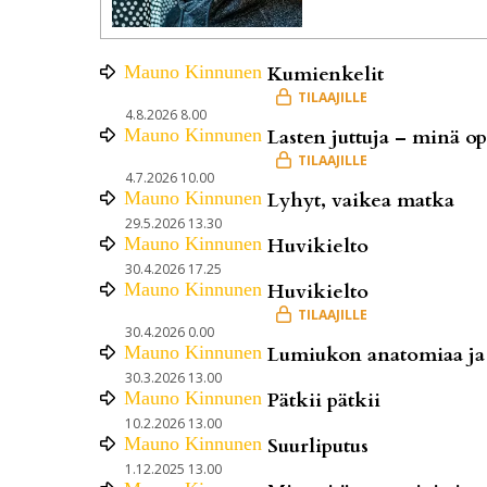
Mauno
Kinnunen
Kumienkelit
4.8.2026 8.00
Mauno
Kinnunen
Lasten juttuja – minä o
4.7.2026 10.00
Mauno
Kinnunen
Lyhyt, vaikea matka
29.5.2026 13.30
Mauno
Kinnunen
Huvikielto
30.4.2026 17.25
Mauno
Kinnunen
Huvikielto
30.4.2026 0.00
Mauno
Kinnunen
Lumiukon anatomiaa ja 
30.3.2026 13.00
Mauno
Kinnunen
Pätkii pätkii
10.2.2026 13.00
Mauno
Kinnunen
Suurliputus
1.12.2025 13.00