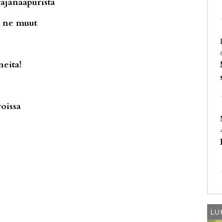
ajanaapurista
a ne muut
neita!
oissa
LU