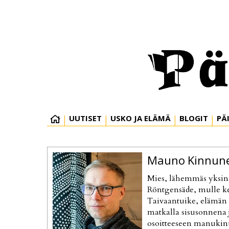
UUTISET
USKO JA ELÄMÄ
BLOGIT
PÄ
Mauno
Kinnun
Mies, lähemmäs yksink
Röntgensäde, mulle kes
Taivaantuike, elämän t
matkalla sisusonnena ja
osoitteeseen manuki