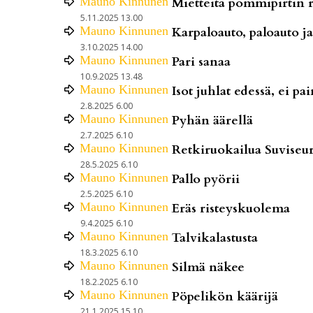
Mauno
Kinnunen
Mietteitä pommipirtin r
5.11.2025 13.00
Mauno
Kinnunen
Karpaloauto, paloauto j
3.10.2025 14.00
Mauno
Kinnunen
Pari sanaa
10.9.2025 13.48
Mauno
Kinnunen
Isot juhlat edessä, ei pai
2.8.2025 6.00
Mauno
Kinnunen
Pyhän äärellä
2.7.2025 6.10
Mauno
Kinnunen
Retkiruokailua Suviseur
28.5.2025 6.10
Mauno
Kinnunen
Pallo pyörii
2.5.2025 6.10
Mauno
Kinnunen
Eräs risteyskuolema
9.4.2025 6.10
Mauno
Kinnunen
Talvikalastusta
18.3.2025 6.10
Mauno
Kinnunen
Silmä näkee
18.2.2025 6.10
Mauno
Kinnunen
Pöpelikön käärijä
21.1.2025 15.10