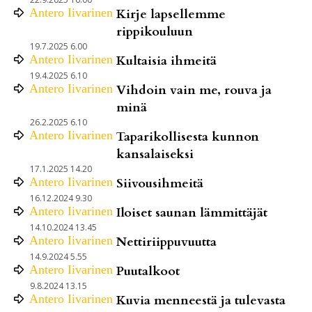
Antero
Iivarinen
Kirje lapsellemme
rippikouluun
19.7.2025 6.00
Antero
Iivarinen
Kultaisia ihmeitä
19.4.2025 6.10
Antero
Iivarinen
Vihdoin vain me, rouva ja
minä
26.2.2025 6.10
Antero
Iivarinen
Taparikollisesta kunnon
kansalaiseksi
17.1.2025 14.20
Antero
Iivarinen
Siivousihmeitä
16.12.2024 9.30
Antero
Iivarinen
Iloiset saunan lämmittäjät
14.10.2024 13.45
Antero
Iivarinen
Nettiriippuvuutta
14.9.2024 5.55
Antero
Iivarinen
Puutalkoot
9.8.2024 13.15
Antero
Iivarinen
Kuvia menneestä ja tulevasta