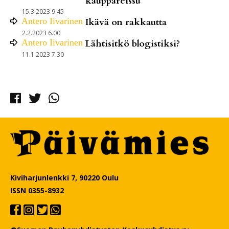
kauppareissu
15.3.2023 9.45
Antero
Iivarinen
Ikävä on rakkautta
2.2.2023 6.00
Antero
Iivarinen
Lähtisitkö blogistiksi?
11.1.2023 7.30
Facebook
Twitter
Whatsapp
Kiviharjunlenkki 7, 90220 Oulu
ISSN 0355-8932