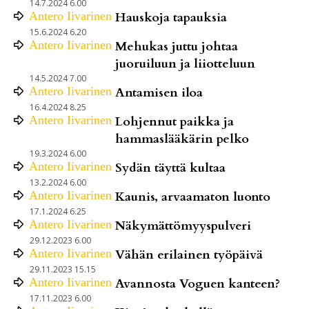
14.7.2024 6.00
Antero
Iivarinen
Hauskoja tapauksia
15.6.2024 6.20
Antero
Iivarinen
Mehukas juttu johtaa
juoruiluun ja liiotteluun
14.5.2024 7.00
Antero
Iivarinen
Antamisen iloa
16.4.2024 8.25
Antero
Iivarinen
Lohjennut paikka ja
hammaslääkärin pelko
19.3.2024 6.00
Antero
Iivarinen
Sydän täyttä kultaa
13.2.2024 6.00
Antero
Iivarinen
Kaunis, arvaamaton luonto
17.1.2024 6.25
Antero
Iivarinen
Näkymättömyyspulveri
29.12.2023 6.00
Antero
Iivarinen
Vähän erilainen työpäivä
29.11.2023 15.15
Antero
Iivarinen
Avannosta Voguen kanteen?
17.11.2023 6.00