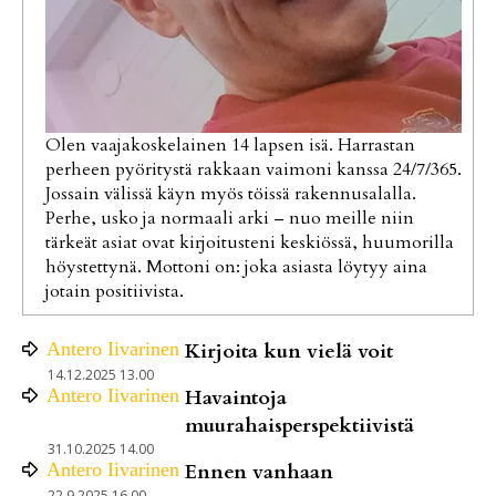
Olen vaajakoskelainen 14 lapsen isä. Harrastan
perheen pyöritystä rakkaan vaimoni kanssa 24/7/365.
Jossain välissä käyn myös töissä rakennusalalla.
Perhe, usko ja normaali arki – nuo meille niin
tärkeät asiat ovat kirjoitusteni keskiössä, huumorilla
höystettynä. Mottoni on: joka asiasta löytyy aina
jotain positiivista.
Antero
Iivarinen
Kirjoita kun vielä voit
14.12.2025 13.00
Antero
Iivarinen
Havaintoja
muurahaisperspektiivistä
31.10.2025 14.00
Antero
Iivarinen
Ennen vanhaan
22.9.2025 16.00