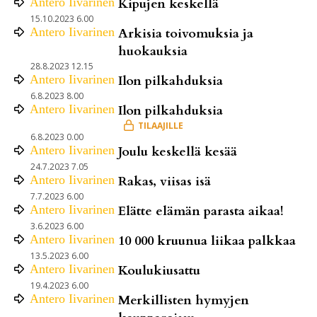
Antero
Iivarinen
Kipujen keskellä
15.10.2023 6.00
Antero
Iivarinen
Arkisia toivomuksia ja
huokauksia
28.8.2023 12.15
Antero
Iivarinen
Ilon pilkahduksia
6.8.2023 8.00
Antero
Iivarinen
Ilon pilkahduksia
6.8.2023 0.00
Antero
Iivarinen
Joulu keskellä kesää
24.7.2023 7.05
Antero
Iivarinen
Rakas, viisas isä
7.7.2023 6.00
Antero
Iivarinen
Elätte elämän parasta aikaa!
3.6.2023 6.00
Antero
Iivarinen
10 000 kruunua liikaa palkkaa
13.5.2023 6.00
Antero
Iivarinen
Koulukiusattu
19.4.2023 6.00
Antero
Iivarinen
Merkillisten hymyjen