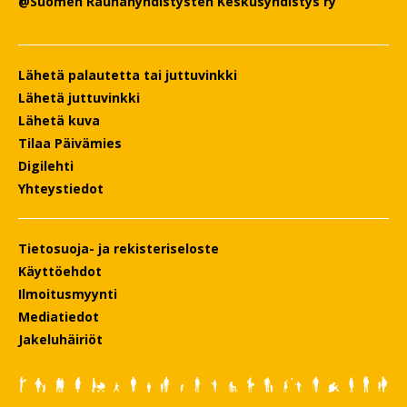
@Suomen Rauhanyhdistysten Keskusyhdistys ry
Lähetä palautetta tai juttuvinkki
Lähetä juttuvinkki
Lähetä kuva
Tilaa Päivämies
Digilehti
Yhteystiedot
Tietosuoja- ja rekisteriseloste
Käyttöehdot
Ilmoitusmyynti
Mediatiedot
Jakeluhäiriöt