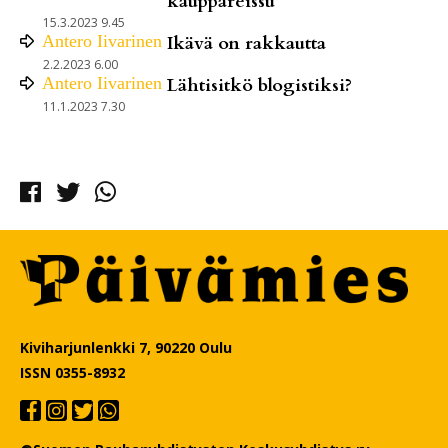
kauppareissu
15.3.2023 9.45
Antero
Iivarinen
Ikävä on rakkautta
2.2.2023 6.00
Antero
Iivarinen
Lähtisitkö blogistiksi?
11.1.2023 7.30
Facebook
Twitter
Whatsapp
Kiviharjunlenkki 7, 90220 Oulu
ISSN 0355-8932