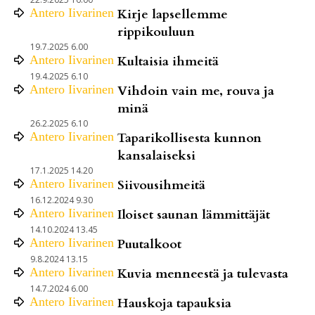
Antero
Iivarinen
Kirje lapsellemme
rippikouluun
19.7.2025 6.00
Antero
Iivarinen
Kultaisia ihmeitä
19.4.2025 6.10
Antero
Iivarinen
Vihdoin vain me, rouva ja
minä
26.2.2025 6.10
Antero
Iivarinen
Taparikollisesta kunnon
kansalaiseksi
17.1.2025 14.20
Antero
Iivarinen
Siivousihmeitä
16.12.2024 9.30
Antero
Iivarinen
Iloiset saunan lämmittäjät
14.10.2024 13.45
Antero
Iivarinen
Puutalkoot
9.8.2024 13.15
Antero
Iivarinen
Kuvia menneestä ja tulevasta
14.7.2024 6.00
Antero
Iivarinen
Hauskoja tapauksia