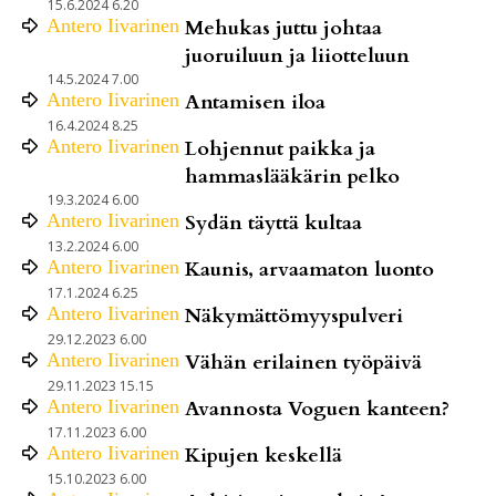
15.6.2024 6.20
Antero
Iivarinen
Mehukas juttu johtaa
juoruiluun ja liiotteluun
14.5.2024 7.00
Antero
Iivarinen
Antamisen iloa
16.4.2024 8.25
Antero
Iivarinen
Lohjennut paikka ja
hammaslääkärin pelko
19.3.2024 6.00
Antero
Iivarinen
Sydän täyttä kultaa
13.2.2024 6.00
Antero
Iivarinen
Kaunis, arvaamaton luonto
17.1.2024 6.25
Antero
Iivarinen
Näkymättömyyspulveri
29.12.2023 6.00
Antero
Iivarinen
Vähän erilainen työpäivä
29.11.2023 15.15
Antero
Iivarinen
Avannosta Voguen kanteen?
17.11.2023 6.00
Antero
Iivarinen
Kipujen keskellä
15.10.2023 6.00