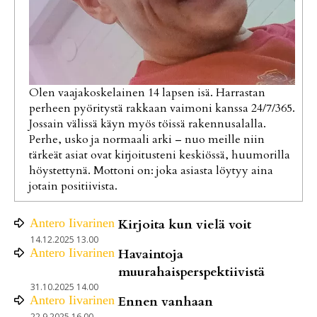
Olen vaajakoskelainen 14 lapsen isä. Harrastan
perheen pyöritystä rakkaan vaimoni kanssa 24/7/365.
Jossain välissä käyn myös töissä rakennusalalla.
Perhe, usko ja normaali arki – nuo meille niin
tärkeät asiat ovat kirjoitusteni keskiössä, huumorilla
höystettynä. Mottoni on: joka asiasta löytyy aina
jotain positiivista.
Antero
Iivarinen
Kirjoita kun vielä voit
14.12.2025 13.00
Antero
Iivarinen
Havaintoja
muurahaisperspektiivistä
31.10.2025 14.00
Antero
Iivarinen
Ennen vanhaan
22.9.2025 16.00