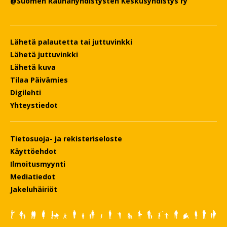
@Suomen Rauhanyhdistysten Keskusyhdistys ry
Lähetä palautetta tai juttuvinkki
Lähetä juttuvinkki
Lähetä kuva
Tilaa Päivämies
Digilehti
Yhteystiedot
Tietosuoja- ja rekisteriseloste
Käyttöehdot
Ilmoitusmyynti
Mediatiedot
Jakeluhäiriöt