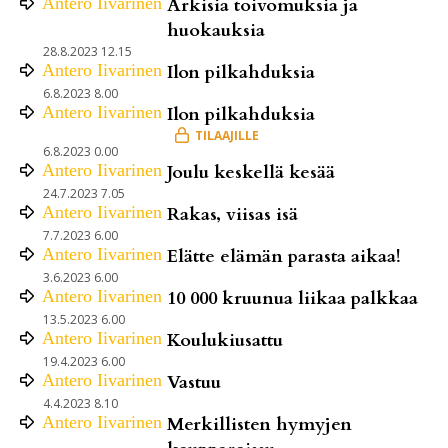
Antero
Iivarinen
Arkisia toivomuksia ja
huokauksia
28.8.2023 12.15
Antero
Iivarinen
Ilon pilkahduksia
6.8.2023 8.00
Antero
Iivarinen
Ilon pilkahduksia
6.8.2023 0.00
Antero
Iivarinen
Joulu keskellä kesää
24.7.2023 7.05
Antero
Iivarinen
Rakas, viisas isä
7.7.2023 6.00
Antero
Iivarinen
Elätte elämän parasta aikaa!
3.6.2023 6.00
Antero
Iivarinen
10 000 kruunua liikaa palkkaa
13.5.2023 6.00
Antero
Iivarinen
Koulukiusattu
19.4.2023 6.00
Antero
Iivarinen
Vastuu
4.4.2023 8.10
Antero
Iivarinen
Merkillisten hymyjen