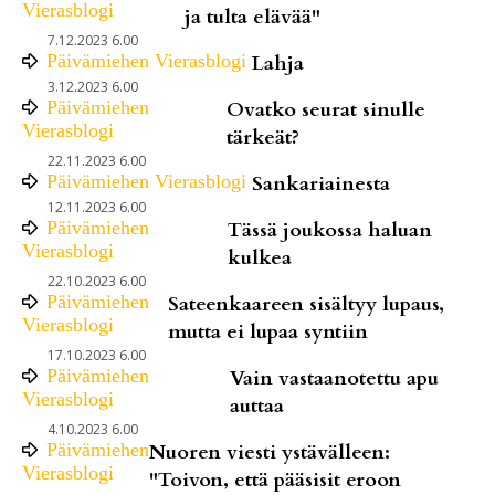
Vierasblogi
ja tulta elävää"
7.12.2023 6.00
Päivämiehen Vierasblogi
Lahja
3.12.2023 6.00
Päivämiehen
Ovatko seurat sinulle
Vierasblogi
tärkeät?
22.11.2023 6.00
Päivämiehen Vierasblogi
Sankariainesta
12.11.2023 6.00
Päivämiehen
Tässä joukossa haluan
Vierasblogi
kulkea
22.10.2023 6.00
Päivämiehen
Sateenkaareen sisältyy lupaus,
Vierasblogi
mutta ei lupaa syntiin
17.10.2023 6.00
Päivämiehen
Vain vastaanotettu apu
Vierasblogi
auttaa
4.10.2023 6.00
Päivämiehen
Nuoren viesti ystävälleen:
Vierasblogi
"Toivon, että pääsisit eroon