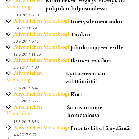
Kulttuurien eroja ja elämyksiä
Vierasblogi
pohjolan hiljaisuudessa
3.10.2017 6.30
Päivämiehen Vierasblogi
Imetysdementiaako?
3.9.2017 8.29
Päivämiehen Vierasblogi
Tuokio
30.8.2017 6.43
Päivämiehen Vierasblogi
Jahtikamppeet esille
12.8.2017 11.25
Päivämiehen Vierasblogi
Iloinen maalari
3.8.2017 14.00
Päivämiehen
Kyttäämistä vai
Vierasblogi
välittämistä?
23.6.2017 6.42
Päivämiehen Vierasblogi
Koti
23.5.2017 6.27
Päivämiehen
Sairastuimme
Vierasblogi
hometalossa
15.5.2017 6.56
Päivämiehen Vierasblogi
Luonto lähellä sydäntä
4.4.2017 9.27