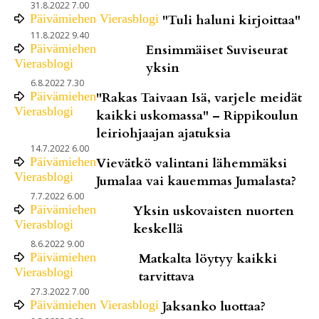
31.8.2022 7.00
Päivämiehen Vierasblogi
"Tuli haluni kirjoittaa"
11.8.2022 9.40
Päivämiehen
Ensimmäiset Suviseurat
Vierasblogi
yksin
6.8.2022 7.30
Päivämiehen
"Rakas Taivaan Isä, varjele meidät
Vierasblogi
kaikki uskomassa" – Rippikoulun
leiriohjaajan ajatuksia
14.7.2022 6.00
Päivämiehen
Vievätkö valintani lähemmäksi
Vierasblogi
Jumalaa vai kauemmas Jumalasta?
7.7.2022 6.00
Päivämiehen
Yksin uskovaisten nuorten
Vierasblogi
keskellä
8.6.2022 9.00
Päivämiehen
Matkalta löytyy kaikki
Vierasblogi
tarvittava
27.3.2022 7.00
Päivämiehen Vierasblogi
Jaksanko luottaa?