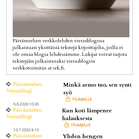
Päivämiehen verkkolehden vierasblogissa
julkaistaan yksittäisiä tekstejä kirjoittajilta, joilla ei
ole omaa blogia lehdessämme. Lukijat voivat tarjota
tekstejään julkaistavaksi vierasblogiin
verkkotoimitus at srk.fi.
Päivämiehen
Minkä armo tuo, sen synti
Vierasblogi
syö
6.8.2026 10.00
Päivämiehen
Kun koti lämpenee
Vierasblogi
halauksesta
10.7.2026 8.10
Päivämiehen
Yhden hengen