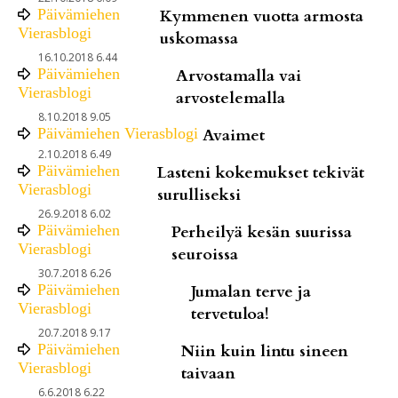
Päivämiehen
Kymmenen vuotta armosta
Vierasblogi
uskomassa
16.10.2018 6.44
Päivämiehen
Arvostamalla vai
Vierasblogi
arvostelemalla
8.10.2018 9.05
Päivämiehen Vierasblogi
Avaimet
2.10.2018 6.49
Päivämiehen
Lasteni kokemukset tekivät
Vierasblogi
surulliseksi
26.9.2018 6.02
Päivämiehen
Perheilyä kesän suurissa
Vierasblogi
seuroissa
30.7.2018 6.26
Päivämiehen
Jumalan terve ja
Vierasblogi
tervetuloa!
20.7.2018 9.17
Päivämiehen
Niin kuin lintu sineen
Vierasblogi
taivaan
6.6.2018 6.22