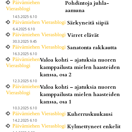
Päivämiehen
Pohdintoja juhla-
Vierasblogi
aamuna
14.5.2025 6.10
Päivämiehen Vierasblogi
Särkyneitä siipiä
6.4.2025 6.10
Päivämiehen Vierasblogi
Virret elävät
30.3.2025 9.45
Päivämiehen Vierasblogi
Sanatonta rakkautta
16.3.2025 6.10
Päivämiehen
Valoa kohti – ajatuksia nuoren
Vierasblogi
kamppailusta mielen haasteiden
kanssa, osa 2
12.3.2025 6.10
Päivämiehen
Valoa kohti – ajatuksia nuoren
Vierasblogi
kamppailusta mielen haasteiden
kanssa, osa 1
10.3.2025 6.10
Päivämiehen Vierasblogi
Kuherruskuukausi
14.2.2025 6.10
Päivämiehen Vierasblogi
Kylmettyneet enkelit