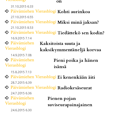
on
31.10.2015 6.33
Päivämiehen Vierasblogi
Kohti aurinkoa
27.10.2015 6.55
Päivämiehen Vierasblogi
Miksi minä jaksan?
21.10.2015 8.53
Päivämiehen Vierasblogi
Tiedättekö sen kodin?
16.9.2015 7.14
Päivämiehen
Kaksitoista suuta ja
Vierasblogi
kaksikymmentäneljä korvaa
14.9.2015 7.08
Päivämiehen
Pieni poika ja hänen
Vierasblogi
isänsä
15.8.2015 7.13
Päivämiehen Vierasblogi
Ei kenenkään äiti
28.7.2015 6.39
Päivämiehen Vierasblogi
Radiokesäseurat
24.7.2015 6.36
Päivämiehen
Pienen pojan
Vierasblogi
suviseurapainajainen
24.6.2015 6.30