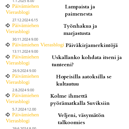
1.1.2025 8.00
Päivämiehen
Lampaista ja
Vierasblogi
paimenesta
27.12.2024 6.15
Päivämiehen
Työnhakua ja
Vierasblogi
marjastusta
30.11.2024 9.00
Päivämiehen Vierasblogi
Päiväkirjamerkintöjä
13.11.2024 9.00
Päivämiehen
Uskallanko kohdata itseni ja
Vierasblogi
tunteeni?
26.9.2024 9.00
Päivämiehen
Hopeisilla aatoksilla se
Vierasblogi
kultautuu
2.8.2024 9.00
Päivämiehen
Kolme ihmettä
Vierasblogi
pyörämatkalla Suviksiin
5.7.2024 12.00
Päivämiehen
Veljeni, väsymätön
Vierasblogi
talkoomies
29.6.2024 8.00