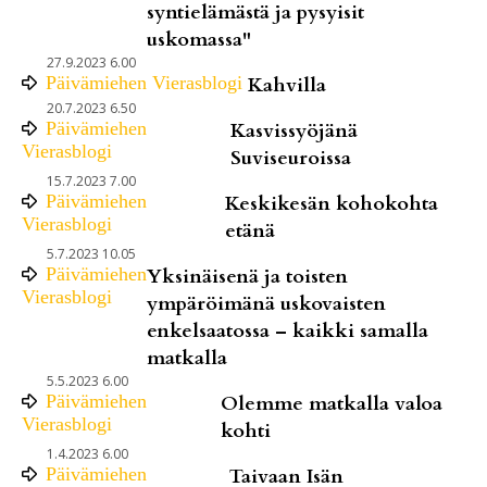
syntielämästä ja pysyisit
uskomassa"
27.9.2023 6.00
Päivämiehen Vierasblogi
Kahvilla
20.7.2023 6.50
Päivämiehen
Kasvissyöjänä
Vierasblogi
Suviseuroissa
15.7.2023 7.00
Päivämiehen
Keskikesän kohokohta
Vierasblogi
etänä
5.7.2023 10.05
Päivämiehen
Yksinäisenä ja toisten
Vierasblogi
ympäröimänä uskovaisten
enkelsaatossa – kaikki samalla
matkalla
5.5.2023 6.00
Päivämiehen
Olemme matkalla valoa
Vierasblogi
kohti
1.4.2023 6.00
Päivämiehen
Taivaan Isän