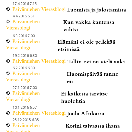
17.4.2016 7.15
Päivämiehen Vierasblogi
Luomista ja jalostamista
4.4.2016 6.51
Päivämiehen
Kun vakka kantensa
Vierasblogi
valitsi
6.3.2016 7.00
Päivämiehen
Elämäni ei ole pelkkää
Vierasblogi
etsimistä
19.2.2016 6.30
Päivämiehen Vierasblogi
Tallin ovi on vielä auki
6.2.2016 6.30
Päivämiehen
Huomispäivää tunne
Vierasblogi
en
27.1.2016 7.00
Päivämiehen
Ei kaikesta tarvitse
Vierasblogi
huolehtia
10.1.2016 6.57
Päivämiehen Vierasblogi
Joulu Afrikassa
25.12.2015 6.35
Päivämiehen
Kotini taivaassa ihana
Vierasblogi