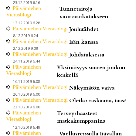
23.12.2019 6.16
Päivämiehen
Tunnetaitoja
Vierasblogi
vuorovaikutukseen
12.12.2019 6.28
Päivämiehen Vierasblogi
Joulutähdet
8.12.2019 6.24
Päivämiehen Vierasblogi
Isän kanssa
2.12.2019 9.09
Päivämiehen Vierasblogi
Johdatuksessa
24.11.2019 6.44
Päivämiehen
Yksinäisyys suuren joukon
Vierasblogi
keskellä
16.11.2019 6.08
Päivämiehen Vierasblogi
Näkymätön vaiva
26.10.2019 6.00
Päivämiehen Vierasblogi
Oletko raskaana, taas?
23.10.2019 6.00
Päivämiehen
Terveyshaasteet
Vierasblogi
matkakumppanina
12.10.2019 6.49
Päivämiehen
Vaellusreissulla Itävallan