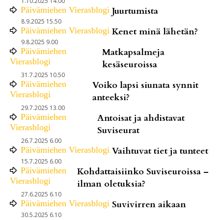
1.10.2025 14.00
Päivämiehen Vierasblogi
Juurtumista
8.9.2025 15.50
Päivämiehen Vierasblogi
Kenet minä lähetän?
9.8.2025 9.00
Päivämiehen
Matkapsalmeja
Vierasblogi
kesäseuroissa
31.7.2025 10.50
Päivämiehen
Voiko lapsi siunata synnit
Vierasblogi
anteeksi?
29.7.2025 13.00
Päivämiehen
Antoisat ja ahdistavat
Vierasblogi
Suviseurat
26.7.2025 6.00
Päivämiehen Vierasblogi
Vaihtuvat tiet ja tunteet
15.7.2025 6.00
Päivämiehen
Kohdattaisiinko Suviseuroissa –
Vierasblogi
ilman oletuksia?
27.6.2025 6.10
Päivämiehen Vierasblogi
Suvivirren aikaan
30.5.2025 6.10