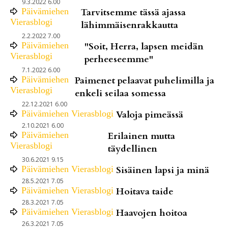
9.3.2022 6.00
Päivämiehen
Tarvitsemme tässä ajassa
Vierasblogi
lähimmäisenrakkautta
2.2.2022 7.00
Päivämiehen
"Soit, Herra, lapsen meidän
Vierasblogi
perheeseemme"
7.1.2022 6.00
Päivämiehen
Paimenet pelaavat puhelimilla ja
Vierasblogi
enkeli seilaa somessa
22.12.2021 6.00
Päivämiehen Vierasblogi
Valoja pimeässä
2.10.2021 6.00
Päivämiehen
Erilainen mutta
Vierasblogi
täydellinen
30.6.2021 9.15
Päivämiehen Vierasblogi
Sisäinen lapsi ja minä
28.5.2021 7.05
Päivämiehen Vierasblogi
Hoitava taide
28.3.2021 7.05
Päivämiehen Vierasblogi
Haavojen hoitoa
26.3.2021 7.05