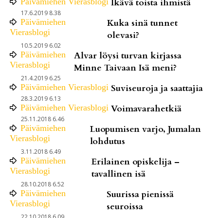
Päivämiehen Vierasblogi
Ikävä toista ihmistä
17.6.2019 8.38
Päivämiehen
Kuka sinä tunnet
Vierasblogi
olevasi?
10.5.2019 6.02
Päivämiehen
Alvar löysi turvan kirjassa
Vierasblogi
Minne Taivaan Isä meni?
21.4.2019 6.25
Päivämiehen Vierasblogi
Suviseuroja ja saattajia
28.3.2019 6.13
Päivämiehen Vierasblogi
Voimavarahetkiä
25.11.2018 6.46
Päivämiehen
Luopumisen varjo, Jumalan
Vierasblogi
lohdutus
3.11.2018 6.49
Päivämiehen
Erilainen opiskelija –
Vierasblogi
tavallinen isä
28.10.2018 6.52
Päivämiehen
Suurissa pienissä
Vierasblogi
seuroissa
22.10.2018 6.09