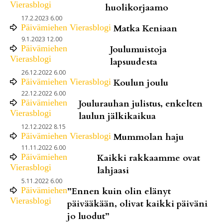
Vierasblogi
huolikorjaamo
17.2.2023 6.00
Päivämiehen Vierasblogi
Matka Keniaan
9.1.2023 12.00
Päivämiehen
Joulumuistoja
Vierasblogi
lapsuudesta
26.12.2022 6.00
Päivämiehen Vierasblogi
Koulun joulu
22.12.2022 6.00
Päivämiehen
Joulurauhan julistus, enkelten
Vierasblogi
laulun jälkikaikua
12.12.2022 8.15
Päivämiehen Vierasblogi
Mummolan haju
11.11.2022 6.00
Päivämiehen
Kaikki rakkaamme ovat
Vierasblogi
lahjaasi
5.11.2022 6.00
Päivämiehen
”Ennen kuin olin elänyt
Vierasblogi
päivääkään, olivat kaikki päiväni
jo luodut”