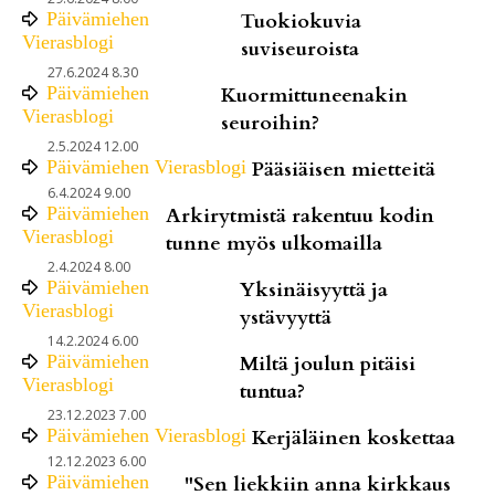
Päivämiehen
Tuokiokuvia
Vierasblogi
suviseuroista
27.6.2024 8.30
Päivämiehen
Kuormittuneenakin
Vierasblogi
seuroihin?
2.5.2024 12.00
Päivämiehen Vierasblogi
Pääsiäisen mietteitä
6.4.2024 9.00
Päivämiehen
Arkirytmistä rakentuu kodin
Vierasblogi
tunne myös ulkomailla
2.4.2024 8.00
Päivämiehen
Yksinäisyyttä ja
Vierasblogi
ystävyyttä
14.2.2024 6.00
Päivämiehen
Miltä joulun pitäisi
Vierasblogi
tuntua?
23.12.2023 7.00
Päivämiehen Vierasblogi
Kerjäläinen koskettaa
12.12.2023 6.00
Päivämiehen
"Sen liekkiin anna kirkkaus