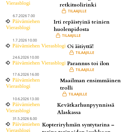
Vierasblogi
retkituolirinki
6.7.2026 7.00
Päivämiehen
Irti repäistyinä teinien
Vierasblogi
huolenpidosta
1.7.2026 10.00
Päivämiehen Vierasblogi
Oi äitiyttä!
24.6.2026 10.00
Päivämiehen Vierasblogi
Parannus toi ilon
17.6.2026 16.00
Päivämiehen
Maailman ensimmäinen
Vierasblogi
trolli
10.6.2026 13.00
Päivämiehen
Kevätkarhunpyynnissä
Vierasblogi
Alaskassa
31.5.2026 8.00
Päivämiehen
Kopteriryhmän syntytarina –
Vierasblogi