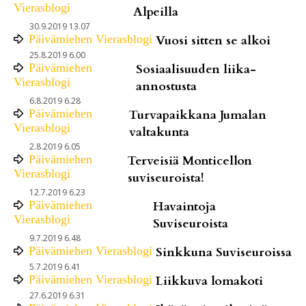
Vierasblogi
Alpeilla
30.9.2019 13.07
Päivämiehen Vierasblogi
Vuosi sitten se alkoi
25.8.2019 6.00
Päivämiehen
Sosiaalisuuden liika-
Vierasblogi
annostusta
6.8.2019 6.28
Päivämiehen
Turvapaikkana Jumalan
Vierasblogi
valtakunta
2.8.2019 6.05
Päivämiehen
Terveisiä Monticellon
Vierasblogi
suviseuroista!
12.7.2019 6.23
Päivämiehen
Havaintoja
Vierasblogi
Suviseuroista
9.7.2019 6.48
Päivämiehen Vierasblogi
Sinkkuna Suviseuroissa
5.7.2019 6.41
Päivämiehen Vierasblogi
Liikkuva lomakoti
27.6.2019 6.31