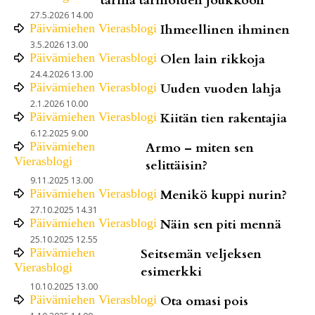
tarina tarinoiden joukkoon
27.5.2026 14.00
Päivämiehen Vierasblogi
Ihmeellinen ihminen
3.5.2026 13.00
Päivämiehen Vierasblogi
Olen lain rikkoja
24.4.2026 13.00
Päivämiehen Vierasblogi
Uuden vuoden lahja
2.1.2026 10.00
Päivämiehen Vierasblogi
Kiitän tien rakentajia
6.12.2025 9.00
Päivämiehen
Armo – miten sen
Vierasblogi
selittäisin?
9.11.2025 13.00
Päivämiehen Vierasblogi
Menikö kuppi nurin?
27.10.2025 14.31
Päivämiehen Vierasblogi
Näin sen piti mennä
25.10.2025 12.55
Päivämiehen
Seitsemän veljeksen
Vierasblogi
esimerkki
10.10.2025 13.00
Päivämiehen Vierasblogi
Ota omasi pois