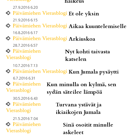
haikeus
27.9.2016 6.20
Päivämiehen Vierasblogi
Et ole yksin
21.9.2016 6.15
Päivämiehen Vierasblogi
Aikaa kuuntelemiselle
16.8.2016 6.17
Päivämiehen Vierasblogi
Arkiuskoa
28.7.2016 6.57
Päivämiehen
Nyt kohti taivasta
Vierasblogi
katselen
10.7.2016 7.13
Päivämiehen Vierasblogi
Kun Jumala pysäytti
6.7.2016 6.31
Päivämiehen
Kun minulla on kylmä, sen
Vierasblogi
sydän säteilee lämpöä
30.5.2016 6.43
Päivämiehen
Turvana ystävät ja
Vierasblogi
ikiaikojen Jumala
21.5.2016 7.04
Päivämiehen
Sinä osoitit minulle
Vierasblogi
askeleet