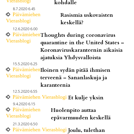
Vierasblogi
kohdalle
8.7.2020 6.45
Päivämiehen
Rasismia uskovaisten
Vierasblogi
keskellä?
12.6.2020 6.00
Päivämiehen
Thoughts during coronavirus
Vierasblogi
quarantine in the United States –
Koronaviruskaranteenin aikaisia
ajatuksia Yhdysvalloista
15.5.2020 6.25
Päivämiehen
Iloinen sydän pitää ihmisen
Vierasblogi
terveenä – Sananlaskuja ja
karanteenia
12.5.2020 6.55
Päivämiehen Vierasblogi
Et kulje yksin
9.4.2020 6.15
Päivämiehen
Huolenpito auttaa
Vierasblogi
epävarmuuden keskellä
21.3.2020 6.50
Päivämiehen Vierasblogi
Joulu, tulethan