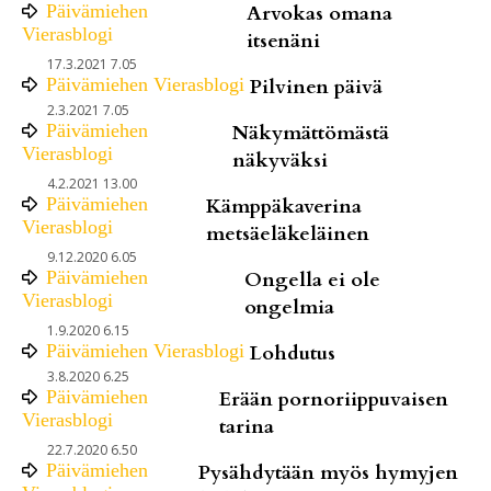
Päivämiehen
Arvokas omana
Vierasblogi
itsenäni
17.3.2021 7.05
Päivämiehen Vierasblogi
Pilvinen päivä
2.3.2021 7.05
Päivämiehen
Näkymättömästä
Vierasblogi
näkyväksi
4.2.2021 13.00
Päivämiehen
Kämppäkaverina
Vierasblogi
metsäeläkeläinen
9.12.2020 6.05
Päivämiehen
Ongella ei ole
Vierasblogi
ongelmia
1.9.2020 6.15
Päivämiehen Vierasblogi
Lohdutus
3.8.2020 6.25
Päivämiehen
Erään pornoriippuvaisen
Vierasblogi
tarina
22.7.2020 6.50
Päivämiehen
Pysähdytään myös hymyjen