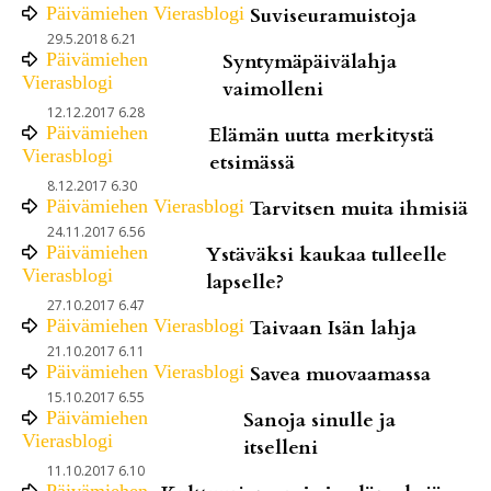
Päivämiehen Vierasblogi
Suviseuramuistoja
29.5.2018 6.21
Päivämiehen
Syntymäpäivälahja
Vierasblogi
vaimolleni
12.12.2017 6.28
Päivämiehen
Elämän uutta merkitystä
Vierasblogi
etsimässä
8.12.2017 6.30
Päivämiehen Vierasblogi
Tarvitsen muita ihmisiä
24.11.2017 6.56
Päivämiehen
Ystäväksi kaukaa tulleelle
Vierasblogi
lapselle?
27.10.2017 6.47
Päivämiehen Vierasblogi
Taivaan Isän lahja
21.10.2017 6.11
Päivämiehen Vierasblogi
Savea muovaamassa
15.10.2017 6.55
Päivämiehen
Sanoja sinulle ja
Vierasblogi
itselleni
11.10.2017 6.10
Päivämiehen