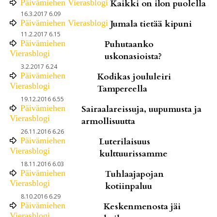
Päivämiehen Vierasblogi
Kaikki on ilon puolella
16.3.2017 6.09
Päivämiehen Vierasblogi
Jumala tietää kipuni
11.2.2017 6.15
Päivämiehen
Puhutaanko
Vierasblogi
uskonasioista?
3.2.2017 6.24
Päivämiehen
Kodikas joululeiri
Vierasblogi
Tampereella
19.12.2016 6.55
Päivämiehen
Sairaalareissuja, uupumusta ja
Vierasblogi
armollisuutta
26.11.2016 6.26
Päivämiehen
Luterilaisuus
Vierasblogi
kulttuurissamme
18.11.2016 6.03
Päivämiehen
Tuhlaajapojan
Vierasblogi
kotiinpaluu
8.10.2016 6.29
Päivämiehen
Keskenmenosta jäi
Vierasblogi