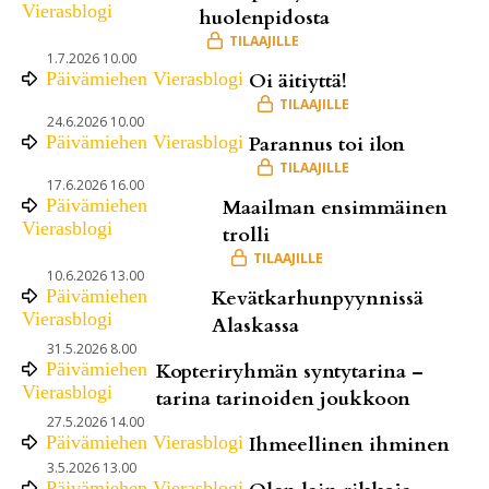
Vierasblogi
huolenpidosta
1.7.2026 10.00
Päivämiehen Vierasblogi
Oi äitiyttä!
24.6.2026 10.00
Päivämiehen Vierasblogi
Parannus toi ilon
17.6.2026 16.00
Päivämiehen
Maailman ensimmäinen
Vierasblogi
trolli
10.6.2026 13.00
Päivämiehen
Kevätkarhunpyynnissä
Vierasblogi
Alaskassa
31.5.2026 8.00
Päivämiehen
Kopteriryhmän syntytarina –
Vierasblogi
tarina tarinoiden joukkoon
27.5.2026 14.00
Päivämiehen Vierasblogi
Ihmeellinen ihminen
3.5.2026 13.00
Päivämiehen Vierasblogi