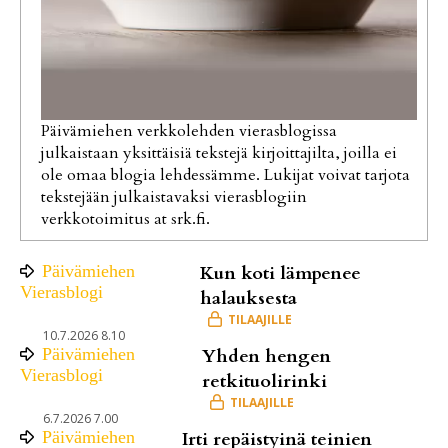
Päivämiehen verkkolehden vierasblogissa
julkaistaan yksittäisiä tekstejä kirjoittajilta, joilla ei
ole omaa blogia lehdessämme. Lukijat voivat tarjota
tekstejään julkaistavaksi vierasblogiin
verkkotoimitus at srk.fi.
Päivämiehen
Kun koti lämpenee
Vierasblogi
halauksesta
10.7.2026 8.10
Päivämiehen
Yhden hengen
Vierasblogi
retkituolirinki
6.7.2026 7.00
Päivämiehen
Irti repäistyinä teinien