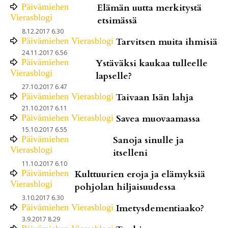
Päivämiehen
Elämän uutta merkitystä
Vierasblogi
etsimässä
8.12.2017 6.30
Päivämiehen Vierasblogi
Tarvitsen muita ihmisiä
24.11.2017 6.56
Päivämiehen
Ystäväksi kaukaa tulleelle
Vierasblogi
lapselle?
27.10.2017 6.47
Päivämiehen Vierasblogi
Taivaan Isän lahja
21.10.2017 6.11
Päivämiehen Vierasblogi
Savea muovaamassa
15.10.2017 6.55
Päivämiehen
Sanoja sinulle ja
Vierasblogi
itselleni
11.10.2017 6.10
Päivämiehen
Kulttuurien eroja ja elämyksiä
Vierasblogi
pohjolan hiljaisuudessa
3.10.2017 6.30
Päivämiehen Vierasblogi
Imetysdementiaako?
3.9.2017 8.29