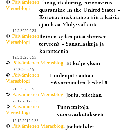
Päivämiehen
Thoughts during coronavirus
Vierasblogi
quarantine in the United States –
Koronaviruskaranteenin aikaisia
ajatuksia Yhdysvalloista
15.5.2020 6.25
Päivämiehen
Iloinen sydän pitää ihmisen
Vierasblogi
terveenä – Sananlaskuja ja
karanteenia
12.5.2020 6.55
Päivämiehen Vierasblogi
Et kulje yksin
9.4.2020 6.15
Päivämiehen
Huolenpito auttaa
Vierasblogi
epävarmuuden keskellä
21.3.2020 6.50
Päivämiehen Vierasblogi
Joulu, tulethan
23.12.2019 6.16
Päivämiehen
Tunnetaitoja
Vierasblogi
vuorovaikutukseen
12.12.2019 6.28
Päivämiehen Vierasblogi
Joulutähdet