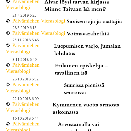
Päivämiehen
Alvar löysi turvan kirjassa
Vierasblogi
Minne Taivaan Isä meni?
21.4.2019 6.25
Päivämiehen Vierasblogi
Suviseuroja ja saattajia
28.3.2019 6.13
Päivämiehen Vierasblogi
Voimavarahetkiä
25.11.2018 6.46
Päivämiehen
Luopumisen varjo, Jumalan
Vierasblogi
lohdutus
3.11.2018 6.49
Päivämiehen
Erilainen opiskelija –
Vierasblogi
tavallinen isä
28.10.2018 6.52
Päivämiehen
Suurissa pienissä
Vierasblogi
seuroissa
22.10.2018 6.09
Päivämiehen
Kymmenen vuotta armosta
Vierasblogi
uskomassa
16.10.2018 6.44
Päivämiehen
Arvostamalla vai
Vierasblogi