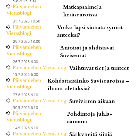
9.8.2025 9.00
Päivämiehen
Matkapsalmeja
Vierasblogi
kesäseuroissa
31.7.2025 10.50
Päivämiehen
Voiko lapsi siunata synnit
Vierasblogi
anteeksi?
29.7.2025 13.00
Päivämiehen
Antoisat ja ahdistavat
Vierasblogi
Suviseurat
26.7.2025 6.00
Päivämiehen Vierasblogi
Vaihtuvat tiet ja tunteet
15.7.2025 6.00
Päivämiehen
Kohdattaisiinko Suviseuroissa –
Vierasblogi
ilman oletuksia?
27.6.2025 6.10
Päivämiehen Vierasblogi
Suvivirren aikaan
30.5.2025 6.10
Päivämiehen
Pohdintoja juhla-
Vierasblogi
aamuna
14.5.2025 6.10
Päivämiehen Vierasblogi
Särkyneitä siipiä