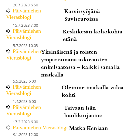
20.7.2023 6.50
Päivämiehen
Kasvissyöjänä
Vierasblogi
Suviseuroissa
15.7.2023 7.00
Päivämiehen
Keskikesän kohokohta
Vierasblogi
etänä
5.7.2023 10.05
Päivämiehen
Yksinäisenä ja toisten
Vierasblogi
ympäröimänä uskovaisten
enkelsaatossa – kaikki samalla
matkalla
5.5.2023 6.00
Päivämiehen
Olemme matkalla valoa
Vierasblogi
kohti
1.4.2023 6.00
Päivämiehen
Taivaan Isän
Vierasblogi
huolikorjaamo
17.2.2023 6.00
Päivämiehen Vierasblogi
Matka Keniaan
9.1.2023 12.00