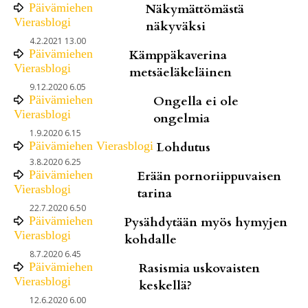
Päivämiehen
Näkymättömästä
Vierasblogi
näkyväksi
4.2.2021 13.00
Päivämiehen
Kämppäkaverina
Vierasblogi
metsäeläkeläinen
9.12.2020 6.05
Päivämiehen
Ongella ei ole
Vierasblogi
ongelmia
1.9.2020 6.15
Päivämiehen Vierasblogi
Lohdutus
3.8.2020 6.25
Päivämiehen
Erään pornoriippuvaisen
Vierasblogi
tarina
22.7.2020 6.50
Päivämiehen
Pysähdytään myös hymyjen
Vierasblogi
kohdalle
8.7.2020 6.45
Päivämiehen
Rasismia uskovaisten
Vierasblogi
keskellä?
12.6.2020 6.00