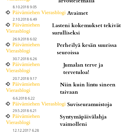
arvostelemalla
8.10.2018 9.05
Päivämiehen Vierasblogi
Avaimet
2.10.2018 6.49
Päivämiehen
Lasteni kokemukset tekivät
Vierasblogi
surulliseksi
26.9.2018 6.02
Päivämiehen
Perheilyä kesän suurissa
Vierasblogi
seuroissa
30.7.2018 6.26
Päivämiehen
Jumalan terve ja
Vierasblogi
tervetuloa!
20.7.2018 9.17
Päivämiehen
Niin kuin lintu sineen
Vierasblogi
taivaan
6.6.2018 6.22
Päivämiehen Vierasblogi
Suviseuramuistoja
29.5.2018 6.21
Päivämiehen
Syntymäpäivälahja
Vierasblogi
vaimolleni
12.12.2017 6.28