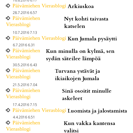
16.8.2016 6.17
Päivämiehen Vierasblogi
Arkiuskoa
28.7.2016 6.57
Päivämiehen
Nyt kohti taivasta
Vierasblogi
katselen
10.7.2016 7.13
Päivämiehen Vierasblogi
Kun Jumala pysäytti
6.7.2016 6.31
Päivämiehen
Kun minulla on kylmä, sen
Vierasblogi
sydän säteilee lämpöä
30.5.2016 6.43
Päivämiehen
Turvana ystävät ja
Vierasblogi
ikiaikojen Jumala
21.5.2016 7.04
Päivämiehen
Sinä osoitit minulle
Vierasblogi
askeleet
17.4.2016 7.15
Päivämiehen Vierasblogi
Luomista ja jalostamista
4.4.2016 6.51
Päivämiehen
Kun vakka kantensa
Vierasblogi
valitsi