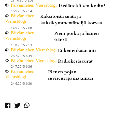
21.10.2015 8.53
Päivämiehen Vierasblogi
Tiedättekö sen kodin?
16.9.2015 7.14
Päivämiehen
Kaksitoista suuta ja
Vierasblogi
kaksikymmentäneljä korvaa
14.9.2015 7.08
Päivämiehen
Pieni poika ja hänen
Vierasblogi
isänsä
15.8.2015 7.13
Päivämiehen Vierasblogi
Ei kenenkään äiti
28.7.2015 6.39
Päivämiehen Vierasblogi
Radiokesäseurat
24.7.2015 6.36
Päivämiehen
Pienen pojan
Vierasblogi
suviseurapainajainen
24.6.2015 6.30
Facebook
Twitter
Whatsapp