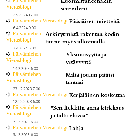
Päivämiehen
Kuormittuneenakin
Vierasblogi
seuroihin?
2.5.2024 12.00
Päivämiehen Vierasblogi
Pääsiäisen mietteitä
6.4.2024 9.00
Päivämiehen
Arkirytmistä rakentuu kodin
Vierasblogi
tunne myös ulkomailla
2.4.2024 8.00
Päivämiehen
Yksinäisyyttä ja
Vierasblogi
ystävyyttä
14.2.2024 6.00
Päivämiehen
Miltä joulun pitäisi
Vierasblogi
tuntua?
23.12.2023 7.00
Päivämiehen Vierasblogi
Kerjäläinen koskettaa
12.12.2023 6.00
Päivämiehen
"Sen liekkiin anna kirkkaus
Vierasblogi
ja tulta elävää"
7.12.2023 6.00
Päivämiehen Vierasblogi
Lahja
3.12.2023 6.00