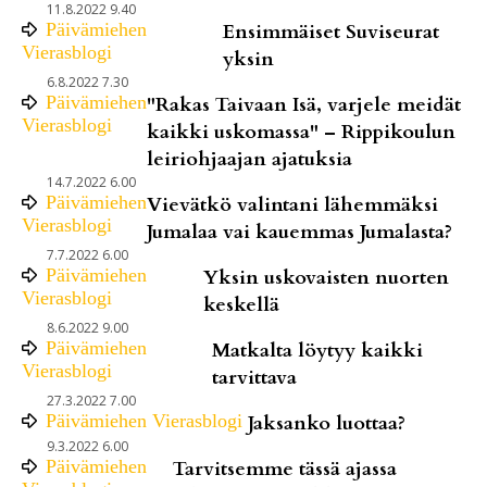
11.8.2022 9.40
Päivämiehen
Ensimmäiset Suviseurat
Vierasblogi
yksin
6.8.2022 7.30
Päivämiehen
"Rakas Taivaan Isä, varjele meidät
Vierasblogi
kaikki uskomassa" – Rippikoulun
leiriohjaajan ajatuksia
14.7.2022 6.00
Päivämiehen
Vievätkö valintani lähemmäksi
Vierasblogi
Jumalaa vai kauemmas Jumalasta?
7.7.2022 6.00
Päivämiehen
Yksin uskovaisten nuorten
Vierasblogi
keskellä
8.6.2022 9.00
Päivämiehen
Matkalta löytyy kaikki
Vierasblogi
tarvittava
27.3.2022 7.00
Päivämiehen Vierasblogi
Jaksanko luottaa?
9.3.2022 6.00
Päivämiehen
Tarvitsemme tässä ajassa