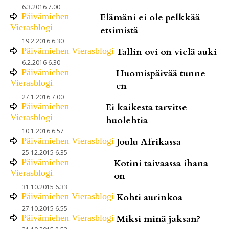
6.3.2016 7.00
Päivämiehen
Elämäni ei ole pelkkää
Vierasblogi
etsimistä
19.2.2016 6.30
Päivämiehen Vierasblogi
Tallin ovi on vielä auki
6.2.2016 6.30
Päivämiehen
Huomispäivää tunne
Vierasblogi
en
27.1.2016 7.00
Päivämiehen
Ei kaikesta tarvitse
Vierasblogi
huolehtia
10.1.2016 6.57
Päivämiehen Vierasblogi
Joulu Afrikassa
25.12.2015 6.35
Päivämiehen
Kotini taivaassa ihana
Vierasblogi
on
31.10.2015 6.33
Päivämiehen Vierasblogi
Kohti aurinkoa
27.10.2015 6.55
Päivämiehen Vierasblogi
Miksi minä jaksan?