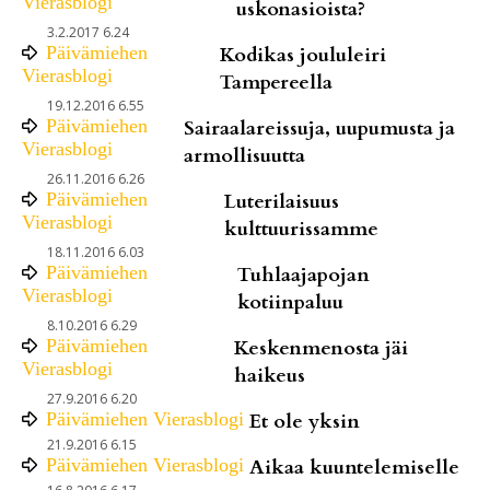
Vierasblogi
uskonasioista?
3.2.2017 6.24
Päivämiehen
Kodikas joululeiri
Vierasblogi
Tampereella
19.12.2016 6.55
Päivämiehen
Sairaalareissuja, uupumusta ja
Vierasblogi
armollisuutta
26.11.2016 6.26
Päivämiehen
Luterilaisuus
Vierasblogi
kulttuurissamme
18.11.2016 6.03
Päivämiehen
Tuhlaajapojan
Vierasblogi
kotiinpaluu
8.10.2016 6.29
Päivämiehen
Keskenmenosta jäi
Vierasblogi
haikeus
27.9.2016 6.20
Päivämiehen Vierasblogi
Et ole yksin
21.9.2016 6.15
Päivämiehen Vierasblogi
Aikaa kuuntelemiselle