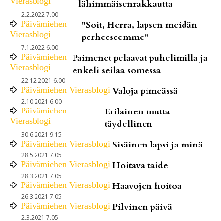
Vierasblogi
lähimmäisenrakkautta
2.2.2022 7.00
Päivämiehen
"Soit, Herra, lapsen meidän
Vierasblogi
perheeseemme"
7.1.2022 6.00
Päivämiehen
Paimenet pelaavat puhelimilla ja
Vierasblogi
enkeli seilaa somessa
22.12.2021 6.00
Päivämiehen Vierasblogi
Valoja pimeässä
2.10.2021 6.00
Päivämiehen
Erilainen mutta
Vierasblogi
täydellinen
30.6.2021 9.15
Päivämiehen Vierasblogi
Sisäinen lapsi ja minä
28.5.2021 7.05
Päivämiehen Vierasblogi
Hoitava taide
28.3.2021 7.05
Päivämiehen Vierasblogi
Haavojen hoitoa
26.3.2021 7.05
Päivämiehen Vierasblogi
Pilvinen päivä
2.3.2021 7.05