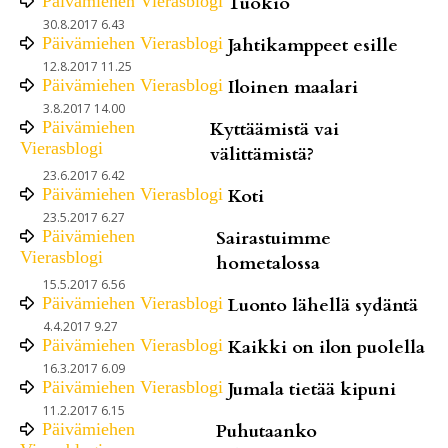
Päivämiehen Vierasblogi
Tuokio
30.8.2017 6.43
Päivämiehen Vierasblogi
Jahtikamppeet esille
12.8.2017 11.25
Päivämiehen Vierasblogi
Iloinen maalari
3.8.2017 14.00
Päivämiehen
Kyttäämistä vai
Vierasblogi
välittämistä?
23.6.2017 6.42
Päivämiehen Vierasblogi
Koti
23.5.2017 6.27
Päivämiehen
Sairastuimme
Vierasblogi
hometalossa
15.5.2017 6.56
Päivämiehen Vierasblogi
Luonto lähellä sydäntä
4.4.2017 9.27
Päivämiehen Vierasblogi
Kaikki on ilon puolella
16.3.2017 6.09
Päivämiehen Vierasblogi
Jumala tietää kipuni
11.2.2017 6.15
Päivämiehen
Puhutaanko