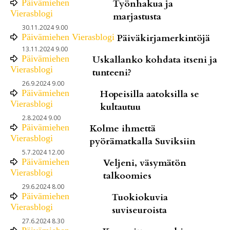
Päivämiehen
Työnhakua ja
Vierasblogi
marjastusta
30.11.2024 9.00
Päivämiehen Vierasblogi
Päiväkirjamerkintöjä
13.11.2024 9.00
Päivämiehen
Uskallanko kohdata itseni ja
Vierasblogi
tunteeni?
26.9.2024 9.00
Päivämiehen
Hopeisilla aatoksilla se
Vierasblogi
kultautuu
2.8.2024 9.00
Päivämiehen
Kolme ihmettä
Vierasblogi
pyörämatkalla Suviksiin
5.7.2024 12.00
Päivämiehen
Veljeni, väsymätön
Vierasblogi
talkoomies
29.6.2024 8.00
Päivämiehen
Tuokiokuvia
Vierasblogi
suviseuroista
27.6.2024 8.30