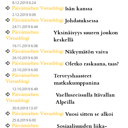
8.12.2019 6.24
Päivämiehen Vierasblogi
Isän kanssa
2.12.2019 9.09
Päivämiehen Vierasblogi
Johdatuksessa
24.11.2019 6.44
Päivämiehen
Yksinäisyys suuren joukon
Vierasblogi
keskellä
16.11.2019 6.08
Päivämiehen Vierasblogi
Näkymätön vaiva
26.10.2019 6.00
Päivämiehen Vierasblogi
Oletko raskaana, taas?
23.10.2019 6.00
Päivämiehen
Terveyshaasteet
Vierasblogi
matkakumppanina
12.10.2019 6.49
Päivämiehen
Vaellusreissulla Itävallan
Vierasblogi
Alpeilla
30.9.2019 13.07
Päivämiehen Vierasblogi
Vuosi sitten se alkoi
25.8.2019 6.00
Päivämiehen
Sosiaalisuuden liika-