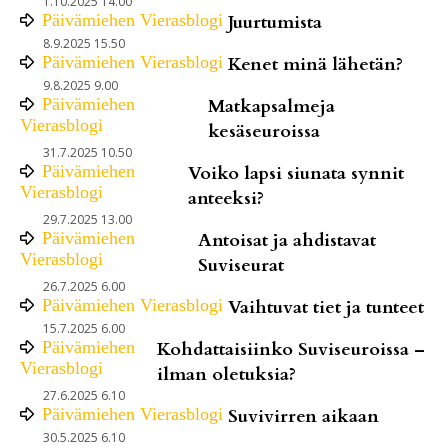
1.10.2025 14.00
Päivämiehen Vierasblogi
Juurtumista
8.9.2025 15.50
Päivämiehen Vierasblogi
Kenet minä lähetän?
9.8.2025 9.00
Päivämiehen
Matkapsalmeja
Vierasblogi
kesäseuroissa
31.7.2025 10.50
Päivämiehen
Voiko lapsi siunata synnit
Vierasblogi
anteeksi?
29.7.2025 13.00
Päivämiehen
Antoisat ja ahdistavat
Vierasblogi
Suviseurat
26.7.2025 6.00
Päivämiehen Vierasblogi
Vaihtuvat tiet ja tunteet
15.7.2025 6.00
Päivämiehen
Kohdattaisiinko Suviseuroissa –
Vierasblogi
ilman oletuksia?
27.6.2025 6.10
Päivämiehen Vierasblogi
Suvivirren aikaan
30.5.2025 6.10