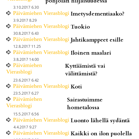
pohjolan hiljaisuudessa
3.10.2017 6.30
Päivämiehen Vierasblogi
Imetysdementiaako?
3.9.2017 8.29
Päivämiehen Vierasblogi
Tuokio
30.8.2017 6.43
Päivämiehen Vierasblogi
Jahtikamppeet esille
12.8.2017 11.25
Päivämiehen Vierasblogi
Iloinen maalari
3.8.2017 14.00
Päivämiehen
Kyttäämistä vai
Vierasblogi
välittämistä?
23.6.2017 6.42
Päivämiehen Vierasblogi
Koti
23.5.2017 6.27
Päivämiehen
Sairastuimme
Vierasblogi
hometalossa
15.5.2017 6.56
Päivämiehen Vierasblogi
Luonto lähellä sydäntä
4.4.2017 9.27
Päivämiehen Vierasblogi
Kaikki on ilon puolella