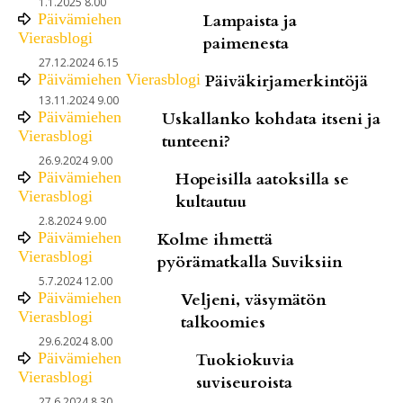
1.1.2025 8.00
Päivämiehen
Lampaista ja
Vierasblogi
paimenesta
27.12.2024 6.15
Päivämiehen Vierasblogi
Päiväkirjamerkintöjä
13.11.2024 9.00
Päivämiehen
Uskallanko kohdata itseni ja
Vierasblogi
tunteeni?
26.9.2024 9.00
Päivämiehen
Hopeisilla aatoksilla se
Vierasblogi
kultautuu
2.8.2024 9.00
Päivämiehen
Kolme ihmettä
Vierasblogi
pyörämatkalla Suviksiin
5.7.2024 12.00
Päivämiehen
Veljeni, väsymätön
Vierasblogi
talkoomies
29.6.2024 8.00
Päivämiehen
Tuokiokuvia
Vierasblogi
suviseuroista
27.6.2024 8.30