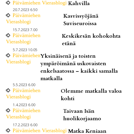
Päivämiehen Vierasblogi
Kahvilla
20.7.2023 6.50
Päivämiehen
Kasvissyöjänä
Vierasblogi
Suviseuroissa
15.7.2023 7.00
Päivämiehen
Keskikesän kohokohta
Vierasblogi
etänä
5.7.2023 10.05
Päivämiehen
Yksinäisenä ja toisten
Vierasblogi
ympäröimänä uskovaisten
enkelsaatossa – kaikki samalla
matkalla
5.5.2023 6.00
Päivämiehen
Olemme matkalla valoa
Vierasblogi
kohti
1.4.2023 6.00
Päivämiehen
Taivaan Isän
Vierasblogi
huolikorjaamo
17.2.2023 6.00
Päivämiehen Vierasblogi
Matka Keniaan