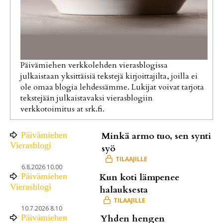
Päivämiehen verkkolehden vierasblogissa
julkaistaan yksittäisiä tekstejä kirjoittajilta, joilla ei
ole omaa blogia lehdessämme. Lukijat voivat tarjota
tekstejään julkaistavaksi vierasblogiin
verkkotoimitus at srk.fi.
Päivämiehen
Minkä armo tuo, sen synti
Vierasblogi
syö
6.8.2026 10.00
Päivämiehen
Kun koti lämpenee
Vierasblogi
halauksesta
10.7.2026 8.10
Päivämiehen
Yhden hengen