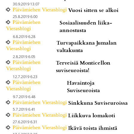
30.9.2019 13.07
Päivämiehen Vierasblogi
Vuosi sitten se alkoi
25.8.2019 6.00
Päivämiehen
Sosiaalisuuden liika-
Vierasblogi
annostusta
6.8.2019 6.28
Päivämiehen
Turvapaikkana Jumalan
Vierasblogi
valtakunta
2.8.2019 6.05
Päivämiehen
Terveisiä Monticellon
Vierasblogi
suviseuroista!
12.7.2019 6.23
Päivämiehen
Havaintoja
Vierasblogi
Suviseuroista
9.7.2019 6.48
Päivämiehen Vierasblogi
Sinkkuna Suviseuroissa
5.7.2019 6.41
Päivämiehen Vierasblogi
Liikkuva lomakoti
27.6.2019 6.31
Päivämiehen Vierasblogi
Ikävä toista ihmistä