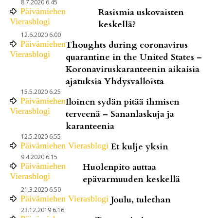
8.7.2020 6.45
Päivämiehen
Rasismia uskovaisten
Vierasblogi
keskellä?
12.6.2020 6.00
Päivämiehen
Thoughts during coronavirus
Vierasblogi
quarantine in the United States –
Koronaviruskaranteenin aikaisia
ajatuksia Yhdysvalloista
15.5.2020 6.25
Päivämiehen
Iloinen sydän pitää ihmisen
Vierasblogi
terveenä – Sananlaskuja ja
karanteenia
12.5.2020 6.55
Päivämiehen Vierasblogi
Et kulje yksin
9.4.2020 6.15
Päivämiehen
Huolenpito auttaa
Vierasblogi
epävarmuuden keskellä
21.3.2020 6.50
Päivämiehen Vierasblogi
Joulu, tulethan
23.12.2019 6.16