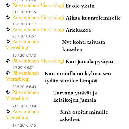
Päivämiehen Vierasblogi
Et ole yksin
21.9.2016 6.15
Päivämiehen Vierasblogi
Aikaa kuuntelemiselle
16.8.2016 6.17
Päivämiehen Vierasblogi
Arkiuskoa
28.7.2016 6.57
Päivämiehen
Nyt kohti taivasta
Vierasblogi
katselen
10.7.2016 7.13
Päivämiehen Vierasblogi
Kun Jumala pysäytti
6.7.2016 6.31
Päivämiehen
Kun minulla on kylmä, sen
Vierasblogi
sydän säteilee lämpöä
30.5.2016 6.43
Päivämiehen
Turvana ystävät ja
Vierasblogi
ikiaikojen Jumala
21.5.2016 7.04
Päivämiehen
Sinä osoitit minulle
Vierasblogi
askeleet
17.4.2016 7.15