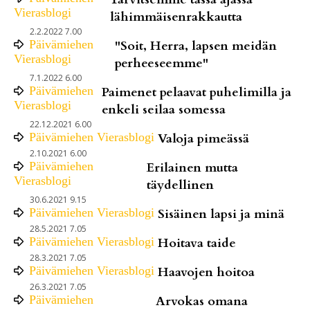
Vierasblogi
lähimmäisenrakkautta
2.2.2022 7.00
Päivämiehen
"Soit, Herra, lapsen meidän
Vierasblogi
perheeseemme"
7.1.2022 6.00
Päivämiehen
Paimenet pelaavat puhelimilla ja
Vierasblogi
enkeli seilaa somessa
22.12.2021 6.00
Päivämiehen Vierasblogi
Valoja pimeässä
2.10.2021 6.00
Päivämiehen
Erilainen mutta
Vierasblogi
täydellinen
30.6.2021 9.15
Päivämiehen Vierasblogi
Sisäinen lapsi ja minä
28.5.2021 7.05
Päivämiehen Vierasblogi
Hoitava taide
28.3.2021 7.05
Päivämiehen Vierasblogi
Haavojen hoitoa
26.3.2021 7.05
Päivämiehen
Arvokas omana