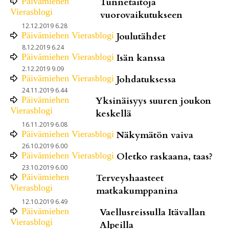
Päivämiehen
Tunnetaitoja
Vierasblogi
vuorovaikutukseen
12.12.2019 6.28
Päivämiehen Vierasblogi
Joulutähdet
8.12.2019 6.24
Päivämiehen Vierasblogi
Isän kanssa
2.12.2019 9.09
Päivämiehen Vierasblogi
Johdatuksessa
24.11.2019 6.44
Päivämiehen
Yksinäisyys suuren joukon
Vierasblogi
keskellä
16.11.2019 6.08
Päivämiehen Vierasblogi
Näkymätön vaiva
26.10.2019 6.00
Päivämiehen Vierasblogi
Oletko raskaana, taas?
23.10.2019 6.00
Päivämiehen
Terveyshaasteet
Vierasblogi
matkakumppanina
12.10.2019 6.49
Päivämiehen
Vaellusreissulla Itävallan
Vierasblogi
Alpeilla