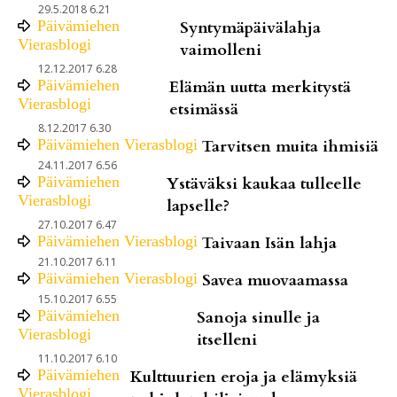
29.5.2018 6.21
Päivämiehen
Syntymäpäivälahja
Vierasblogi
vaimolleni
12.12.2017 6.28
Päivämiehen
Elämän uutta merkitystä
Vierasblogi
etsimässä
8.12.2017 6.30
Päivämiehen Vierasblogi
Tarvitsen muita ihmisiä
24.11.2017 6.56
Päivämiehen
Ystäväksi kaukaa tulleelle
Vierasblogi
lapselle?
27.10.2017 6.47
Päivämiehen Vierasblogi
Taivaan Isän lahja
21.10.2017 6.11
Päivämiehen Vierasblogi
Savea muovaamassa
15.10.2017 6.55
Päivämiehen
Sanoja sinulle ja
Vierasblogi
itselleni
11.10.2017 6.10
Päivämiehen
Kulttuurien eroja ja elämyksiä
Vierasblogi