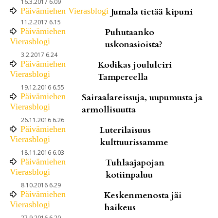
16.3.2017 6.09
Päivämiehen Vierasblogi
Jumala tietää kipuni
11.2.2017 6.15
Päivämiehen
Puhutaanko
Vierasblogi
uskonasioista?
3.2.2017 6.24
Päivämiehen
Kodikas joululeiri
Vierasblogi
Tampereella
19.12.2016 6.55
Päivämiehen
Sairaalareissuja, uupumusta ja
Vierasblogi
armollisuutta
26.11.2016 6.26
Päivämiehen
Luterilaisuus
Vierasblogi
kulttuurissamme
18.11.2016 6.03
Päivämiehen
Tuhlaajapojan
Vierasblogi
kotiinpaluu
8.10.2016 6.29
Päivämiehen
Keskenmenosta jäi
Vierasblogi
haikeus
27.9.2016 6.20