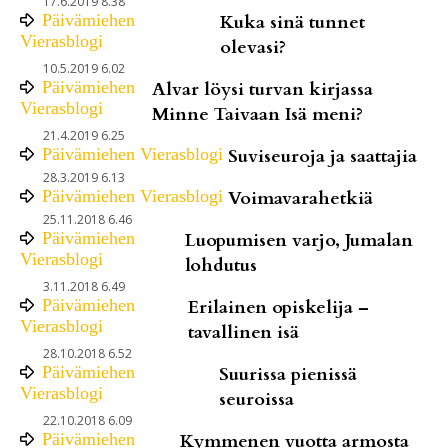
17.6.2019 8.38
Päivämiehen
Kuka sinä tunnet
Vierasblogi
olevasi?
10.5.2019 6.02
Päivämiehen
Alvar löysi turvan kirjassa
Vierasblogi
Minne Taivaan Isä meni?
21.4.2019 6.25
Päivämiehen Vierasblogi
Suviseuroja ja saattajia
28.3.2019 6.13
Päivämiehen Vierasblogi
Voimavarahetkiä
25.11.2018 6.46
Päivämiehen
Luopumisen varjo, Jumalan
Vierasblogi
lohdutus
3.11.2018 6.49
Päivämiehen
Erilainen opiskelija –
Vierasblogi
tavallinen isä
28.10.2018 6.52
Päivämiehen
Suurissa pienissä
Vierasblogi
seuroissa
22.10.2018 6.09
Päivämiehen
Kymmenen vuotta armosta