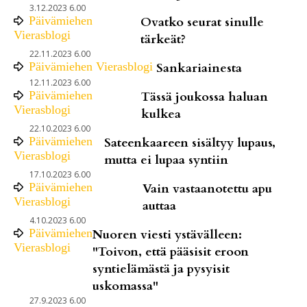
3.12.2023 6.00
Päivämiehen
Ovatko seurat sinulle
Vierasblogi
tärkeät?
22.11.2023 6.00
Päivämiehen Vierasblogi
Sankariainesta
12.11.2023 6.00
Päivämiehen
Tässä joukossa haluan
Vierasblogi
kulkea
22.10.2023 6.00
Päivämiehen
Sateenkaareen sisältyy lupaus,
Vierasblogi
mutta ei lupaa syntiin
17.10.2023 6.00
Päivämiehen
Vain vastaanotettu apu
Vierasblogi
auttaa
4.10.2023 6.00
Päivämiehen
Nuoren viesti ystävälleen:
Vierasblogi
"Toivon, että pääsisit eroon
syntielämästä ja pysyisit
uskomassa"
27.9.2023 6.00