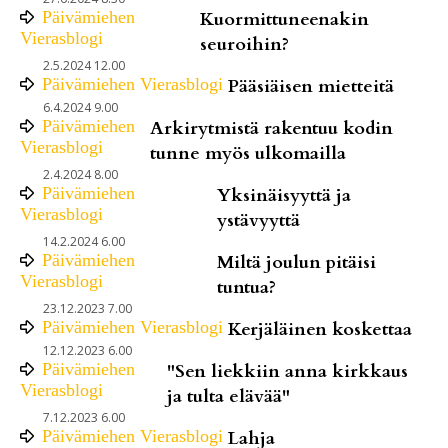
Päivämiehen
Kuormittuneenakin
Vierasblogi
seuroihin?
2.5.2024 12.00
Päivämiehen Vierasblogi
Pääsiäisen mietteitä
6.4.2024 9.00
Päivämiehen
Arkirytmistä rakentuu kodin
Vierasblogi
tunne myös ulkomailla
2.4.2024 8.00
Päivämiehen
Yksinäisyyttä ja
Vierasblogi
ystävyyttä
14.2.2024 6.00
Päivämiehen
Miltä joulun pitäisi
Vierasblogi
tuntua?
23.12.2023 7.00
Päivämiehen Vierasblogi
Kerjäläinen koskettaa
12.12.2023 6.00
Päivämiehen
"Sen liekkiin anna kirkkaus
Vierasblogi
ja tulta elävää"
7.12.2023 6.00
Päivämiehen Vierasblogi
Lahja