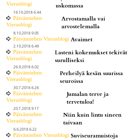
Vierasblogi
uskomassa
16.10.2018 6.44
Päivämiehen
Arvostamalla vai
Vierasblogi
arvostelemalla
8.10.2018 9.05
Päivämiehen Vierasblogi
Avaimet
2.10.2018 6.49
Päivämiehen
Lasteni kokemukset tekivät
Vierasblogi
surulliseksi
26.9.2018 6.02
Päivämiehen
Perheilyä kesän suurissa
Vierasblogi
seuroissa
30.7.2018 6.26
Päivämiehen
Jumalan terve ja
Vierasblogi
tervetuloa!
20.7.2018 9.17
Päivämiehen
Niin kuin lintu sineen
Vierasblogi
taivaan
6.6.2018 6.22
Päivämiehen Vierasblogi
Suviseuramuistoja