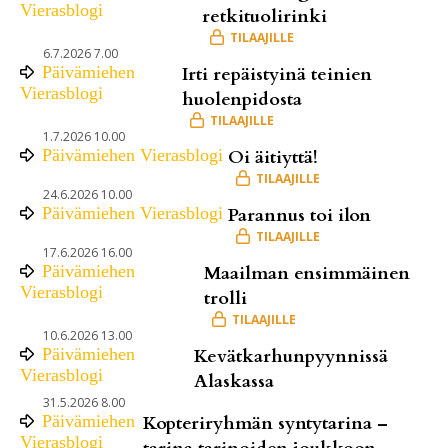
Vierasblogi
retkituolirinki
6.7.2026 7.00
Päivämiehen
Irti repäistyinä teinien
Vierasblogi
huolenpidosta
1.7.2026 10.00
Päivämiehen Vierasblogi
Oi äitiyttä!
24.6.2026 10.00
Päivämiehen Vierasblogi
Parannus toi ilon
17.6.2026 16.00
Päivämiehen
Maailman ensimmäinen
Vierasblogi
trolli
10.6.2026 13.00
Päivämiehen
Kevätkarhunpyynnissä
Vierasblogi
Alaskassa
31.5.2026 8.00
Päivämiehen
Kopteriryhmän syntytarina –
Vierasblogi