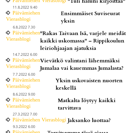
Päivämiehen Vierasblogi
"Tuli haluni kirjoittaa"
11.8.2022 9.40
Päivämiehen
Ensimmäiset Suviseurat
Vierasblogi
yksin
6.8.2022 7.30
Päivämiehen
"Rakas Taivaan Isä, varjele meidät
Vierasblogi
kaikki uskomassa" – Rippikoulun
leiriohjaajan ajatuksia
14.7.2022 6.00
Päivämiehen
Vievätkö valintani lähemmäksi
Vierasblogi
Jumalaa vai kauemmas Jumalasta?
7.7.2022 6.00
Päivämiehen
Yksin uskovaisten nuorten
Vierasblogi
keskellä
8.6.2022 9.00
Päivämiehen
Matkalta löytyy kaikki
Vierasblogi
tarvittava
27.3.2022 7.00
Päivämiehen Vierasblogi
Jaksanko luottaa?
9.3.2022 6.00
Päivämiehen
Tarvitsemme tässä ajassa