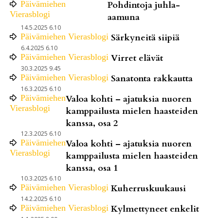
Päivämiehen
Pohdintoja juhla-
Vierasblogi
aamuna
14.5.2025 6.10
Päivämiehen Vierasblogi
Särkyneitä siipiä
6.4.2025 6.10
Päivämiehen Vierasblogi
Virret elävät
30.3.2025 9.45
Päivämiehen Vierasblogi
Sanatonta rakkautta
16.3.2025 6.10
Päivämiehen
Valoa kohti – ajatuksia nuoren
Vierasblogi
kamppailusta mielen haasteiden
kanssa, osa 2
12.3.2025 6.10
Päivämiehen
Valoa kohti – ajatuksia nuoren
Vierasblogi
kamppailusta mielen haasteiden
kanssa, osa 1
10.3.2025 6.10
Päivämiehen Vierasblogi
Kuherruskuukausi
14.2.2025 6.10
Päivämiehen Vierasblogi
Kylmettyneet enkelit