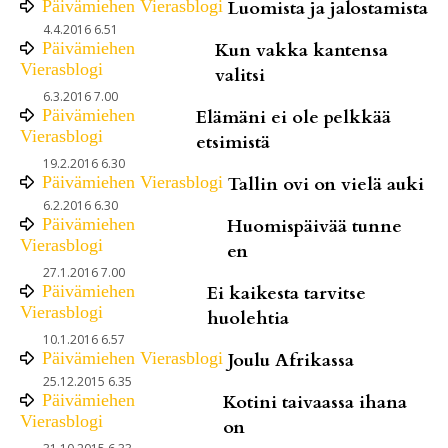
Päivämiehen Vierasblogi
Luomista ja jalostamista
4.4.2016 6.51
Päivämiehen
Kun vakka kantensa
Vierasblogi
valitsi
6.3.2016 7.00
Päivämiehen
Elämäni ei ole pelkkää
Vierasblogi
etsimistä
19.2.2016 6.30
Päivämiehen Vierasblogi
Tallin ovi on vielä auki
6.2.2016 6.30
Päivämiehen
Huomispäivää tunne
Vierasblogi
en
27.1.2016 7.00
Päivämiehen
Ei kaikesta tarvitse
Vierasblogi
huolehtia
10.1.2016 6.57
Päivämiehen Vierasblogi
Joulu Afrikassa
25.12.2015 6.35
Päivämiehen
Kotini taivaassa ihana
Vierasblogi
on