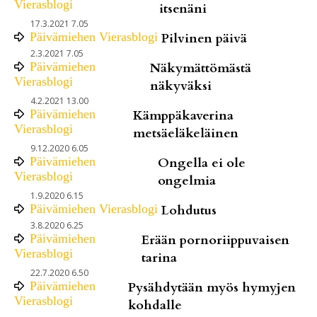
Vierasblogi
itsenäni
17.3.2021 7.05
Päivämiehen Vierasblogi
Pilvinen päivä
2.3.2021 7.05
Päivämiehen
Näkymättömästä
Vierasblogi
näkyväksi
4.2.2021 13.00
Päivämiehen
Kämppäkaverina
Vierasblogi
metsäeläkeläinen
9.12.2020 6.05
Päivämiehen
Ongella ei ole
Vierasblogi
ongelmia
1.9.2020 6.15
Päivämiehen Vierasblogi
Lohdutus
3.8.2020 6.25
Päivämiehen
Erään pornoriippuvaisen
Vierasblogi
tarina
22.7.2020 6.50
Päivämiehen
Pysähdytään myös hymyjen
Vierasblogi
kohdalle