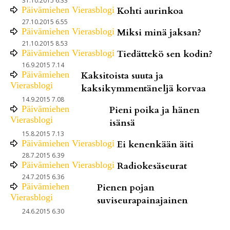
31.10.2015 6.33
Päivämiehen Vierasblogi
Kohti aurinkoa
27.10.2015 6.55
Päivämiehen Vierasblogi
Miksi minä jaksan?
21.10.2015 8.53
Päivämiehen Vierasblogi
Tiedättekö sen kodin?
16.9.2015 7.14
Päivämiehen
Kaksitoista suuta ja
Vierasblogi
kaksikymmentäneljä korvaa
14.9.2015 7.08
Päivämiehen
Pieni poika ja hänen
Vierasblogi
isänsä
15.8.2015 7.13
Päivämiehen Vierasblogi
Ei kenenkään äiti
28.7.2015 6.39
Päivämiehen Vierasblogi
Radiokesäseurat
24.7.2015 6.36
Päivämiehen
Pienen pojan
Vierasblogi
suviseurapainajainen
24.6.2015 6.30