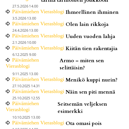
tarina tarinoiden joukkoon
27.5.2026 14.00
Päivämiehen Vierasblogi
Ihmeellinen ihminen
3.5.2026 13.00
Päivämiehen Vierasblogi
Olen lain rikkoja
24.4.2026 13.00
Päivämiehen Vierasblogi
Uuden vuoden lahja
2.1.2026 10.00
Päivämiehen Vierasblogi
Kiitän tien rakentajia
6.12.2025 9.00
Päivämiehen
Armo – miten sen
Vierasblogi
selittäisin?
9.11.2025 13.00
Päivämiehen Vierasblogi
Menikö kuppi nurin?
27.10.2025 14.31
Päivämiehen Vierasblogi
Näin sen piti mennä
25.10.2025 12.55
Päivämiehen
Seitsemän veljeksen
Vierasblogi
esimerkki
10.10.2025 13.00
Päivämiehen Vierasblogi
Ota omasi pois