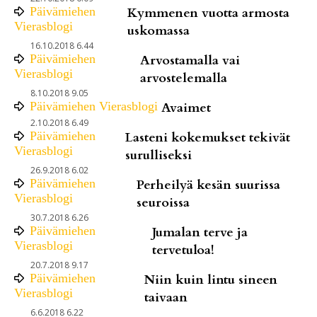
Päivämiehen
Kymmenen vuotta armosta
Vierasblogi
uskomassa
16.10.2018 6.44
Päivämiehen
Arvostamalla vai
Vierasblogi
arvostelemalla
8.10.2018 9.05
Päivämiehen Vierasblogi
Avaimet
2.10.2018 6.49
Päivämiehen
Lasteni kokemukset tekivät
Vierasblogi
surulliseksi
26.9.2018 6.02
Päivämiehen
Perheilyä kesän suurissa
Vierasblogi
seuroissa
30.7.2018 6.26
Päivämiehen
Jumalan terve ja
Vierasblogi
tervetuloa!
20.7.2018 9.17
Päivämiehen
Niin kuin lintu sineen
Vierasblogi
taivaan
6.6.2018 6.22