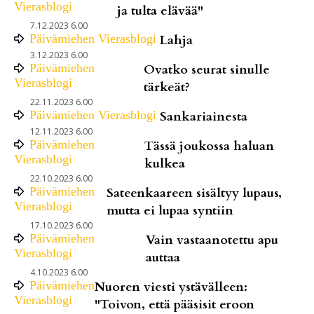
Vierasblogi
ja tulta elävää"
7.12.2023 6.00
Päivämiehen Vierasblogi
Lahja
3.12.2023 6.00
Päivämiehen
Ovatko seurat sinulle
Vierasblogi
tärkeät?
22.11.2023 6.00
Päivämiehen Vierasblogi
Sankariainesta
12.11.2023 6.00
Päivämiehen
Tässä joukossa haluan
Vierasblogi
kulkea
22.10.2023 6.00
Päivämiehen
Sateenkaareen sisältyy lupaus,
Vierasblogi
mutta ei lupaa syntiin
17.10.2023 6.00
Päivämiehen
Vain vastaanotettu apu
Vierasblogi
auttaa
4.10.2023 6.00
Päivämiehen
Nuoren viesti ystävälleen:
Vierasblogi
"Toivon, että pääsisit eroon