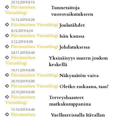
23.12.2019 6.16
Päivämiehen
Tunnetaitoja
Vierasblogi
vuorovaikutukseen
12.12.2019 6.28
Päivämiehen Vierasblogi
Joulutähdet
8.12.2019 6.24
Päivämiehen Vierasblogi
Isän kanssa
2.12.2019 9.09
Päivämiehen Vierasblogi
Johdatuksessa
24.11.2019 6.44
Päivämiehen
Yksinäisyys suuren joukon
Vierasblogi
keskellä
16.11.2019 6.08
Päivämiehen Vierasblogi
Näkymätön vaiva
26.10.2019 6.00
Päivämiehen Vierasblogi
Oletko raskaana, taas?
23.10.2019 6.00
Päivämiehen
Terveyshaasteet
Vierasblogi
matkakumppanina
12.10.2019 6.49
Päivämiehen
Vaellusreissulla Itävallan