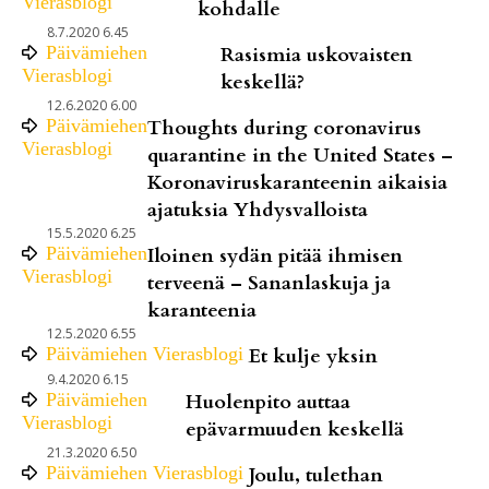
Vierasblogi
kohdalle
8.7.2020 6.45
Päivämiehen
Rasismia uskovaisten
Vierasblogi
keskellä?
12.6.2020 6.00
Päivämiehen
Thoughts during coronavirus
Vierasblogi
quarantine in the United States –
Koronaviruskaranteenin aikaisia
ajatuksia Yhdysvalloista
15.5.2020 6.25
Päivämiehen
Iloinen sydän pitää ihmisen
Vierasblogi
terveenä – Sananlaskuja ja
karanteenia
12.5.2020 6.55
Päivämiehen Vierasblogi
Et kulje yksin
9.4.2020 6.15
Päivämiehen
Huolenpito auttaa
Vierasblogi
epävarmuuden keskellä
21.3.2020 6.50
Päivämiehen Vierasblogi
Joulu, tulethan