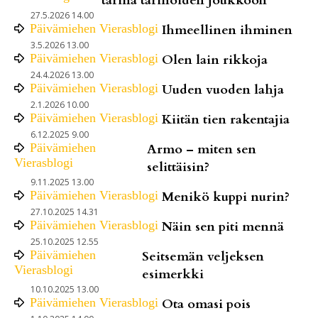
tarina tarinoiden joukkoon
27.5.2026 14.00
Päivämiehen Vierasblogi
Ihmeellinen ihminen
3.5.2026 13.00
Päivämiehen Vierasblogi
Olen lain rikkoja
24.4.2026 13.00
Päivämiehen Vierasblogi
Uuden vuoden lahja
2.1.2026 10.00
Päivämiehen Vierasblogi
Kiitän tien rakentajia
6.12.2025 9.00
Päivämiehen
Armo – miten sen
Vierasblogi
selittäisin?
9.11.2025 13.00
Päivämiehen Vierasblogi
Menikö kuppi nurin?
27.10.2025 14.31
Päivämiehen Vierasblogi
Näin sen piti mennä
25.10.2025 12.55
Päivämiehen
Seitsemän veljeksen
Vierasblogi
esimerkki
10.10.2025 13.00
Päivämiehen Vierasblogi
Ota omasi pois