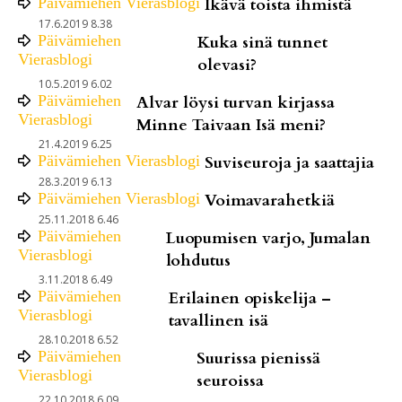
Päivämiehen Vierasblogi
Ikävä toista ihmistä
17.6.2019 8.38
Päivämiehen
Kuka sinä tunnet
Vierasblogi
olevasi?
10.5.2019 6.02
Päivämiehen
Alvar löysi turvan kirjassa
Vierasblogi
Minne Taivaan Isä meni?
21.4.2019 6.25
Päivämiehen Vierasblogi
Suviseuroja ja saattajia
28.3.2019 6.13
Päivämiehen Vierasblogi
Voimavarahetkiä
25.11.2018 6.46
Päivämiehen
Luopumisen varjo, Jumalan
Vierasblogi
lohdutus
3.11.2018 6.49
Päivämiehen
Erilainen opiskelija –
Vierasblogi
tavallinen isä
28.10.2018 6.52
Päivämiehen
Suurissa pienissä
Vierasblogi
seuroissa
22.10.2018 6.09