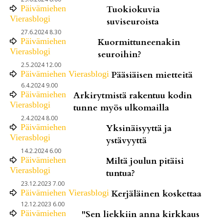
Päivämiehen
Tuokiokuvia
Vierasblogi
suviseuroista
27.6.2024 8.30
Päivämiehen
Kuormittuneenakin
Vierasblogi
seuroihin?
2.5.2024 12.00
Päivämiehen Vierasblogi
Pääsiäisen mietteitä
6.4.2024 9.00
Päivämiehen
Arkirytmistä rakentuu kodin
Vierasblogi
tunne myös ulkomailla
2.4.2024 8.00
Päivämiehen
Yksinäisyyttä ja
Vierasblogi
ystävyyttä
14.2.2024 6.00
Päivämiehen
Miltä joulun pitäisi
Vierasblogi
tuntua?
23.12.2023 7.00
Päivämiehen Vierasblogi
Kerjäläinen koskettaa
12.12.2023 6.00
Päivämiehen
"Sen liekkiin anna kirkkaus