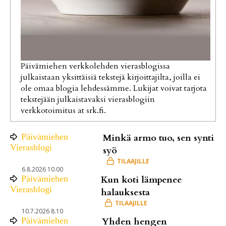
Päivämiehen verkkolehden vierasblogissa
julkaistaan yksittäisiä tekstejä kirjoittajilta, joilla ei
ole omaa blogia lehdessämme. Lukijat voivat tarjota
tekstejään julkaistavaksi vierasblogiin
verkkotoimitus at srk.fi.
Päivämiehen
Minkä armo tuo, sen synti
Vierasblogi
syö
6.8.2026 10.00
Päivämiehen
Kun koti lämpenee
Vierasblogi
halauksesta
10.7.2026 8.10
Päivämiehen
Yhden hengen