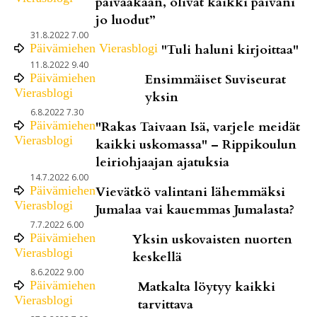
päivääkään, olivat kaikki päiväni
jo luodut”
31.8.2022 7.00
Päivämiehen Vierasblogi
"Tuli haluni kirjoittaa"
11.8.2022 9.40
Päivämiehen
Ensimmäiset Suviseurat
Vierasblogi
yksin
6.8.2022 7.30
Päivämiehen
"Rakas Taivaan Isä, varjele meidät
Vierasblogi
kaikki uskomassa" – Rippikoulun
leiriohjaajan ajatuksia
14.7.2022 6.00
Päivämiehen
Vievätkö valintani lähemmäksi
Vierasblogi
Jumalaa vai kauemmas Jumalasta?
7.7.2022 6.00
Päivämiehen
Yksin uskovaisten nuorten
Vierasblogi
keskellä
8.6.2022 9.00
Päivämiehen
Matkalta löytyy kaikki
Vierasblogi
tarvittava