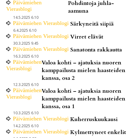
Päivämiehen
Pohdintoja juhla-
Vierasblogi
aamuna
14.5.2025 6.10
Päivämiehen Vierasblogi
Särkyneitä siipiä
6.4.2025 6.10
Päivämiehen Vierasblogi
Virret elävät
30.3.2025 9.45
Päivämiehen Vierasblogi
Sanatonta rakkautta
16.3.2025 6.10
Päivämiehen
Valoa kohti – ajatuksia nuoren
Vierasblogi
kamppailusta mielen haasteiden
kanssa, osa 2
12.3.2025 6.10
Päivämiehen
Valoa kohti – ajatuksia nuoren
Vierasblogi
kamppailusta mielen haasteiden
kanssa, osa 1
10.3.2025 6.10
Päivämiehen Vierasblogi
Kuherruskuukausi
14.2.2025 6.10
Päivämiehen Vierasblogi
Kylmettyneet enkelit