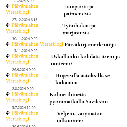
1.1.2025 8.00
Päivämiehen
Lampaista ja
Vierasblogi
paimenesta
27.12.2024 6.15
Päivämiehen
Työnhakua ja
Vierasblogi
marjastusta
30.11.2024 9.00
Päivämiehen Vierasblogi
Päiväkirjamerkintöjä
13.11.2024 9.00
Päivämiehen
Uskallanko kohdata itseni ja
Vierasblogi
tunteeni?
26.9.2024 9.00
Päivämiehen
Hopeisilla aatoksilla se
Vierasblogi
kultautuu
2.8.2024 9.00
Päivämiehen
Kolme ihmettä
Vierasblogi
pyörämatkalla Suviksiin
5.7.2024 12.00
Päivämiehen
Veljeni, väsymätön
Vierasblogi
talkoomies
29.6.2024 8.00