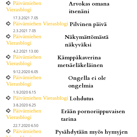
Päivämiehen
Arvokas omana
Vierasblogi
itsenäni
17.3.2021 7.05
Päivämiehen Vierasblogi
Pilvinen päivä
2.3.2021 7.05
Päivämiehen
Näkymättömästä
Vierasblogi
näkyväksi
4.2.2021 13.00
Päivämiehen
Kämppäkaverina
Vierasblogi
metsäeläkeläinen
9.12.2020 6.05
Päivämiehen
Ongella ei ole
Vierasblogi
ongelmia
1.9.2020 6.15
Päivämiehen Vierasblogi
Lohdutus
3.8.2020 6.25
Päivämiehen
Erään pornoriippuvaisen
Vierasblogi
tarina
22.7.2020 6.50
Päivämiehen
Pysähdytään myös hymyjen