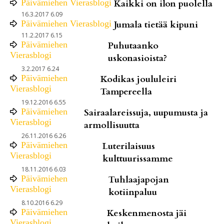
Päivämiehen Vierasblogi
Kaikki on ilon puolella
16.3.2017 6.09
Päivämiehen Vierasblogi
Jumala tietää kipuni
11.2.2017 6.15
Päivämiehen
Puhutaanko
Vierasblogi
uskonasioista?
3.2.2017 6.24
Päivämiehen
Kodikas joululeiri
Vierasblogi
Tampereella
19.12.2016 6.55
Päivämiehen
Sairaalareissuja, uupumusta ja
Vierasblogi
armollisuutta
26.11.2016 6.26
Päivämiehen
Luterilaisuus
Vierasblogi
kulttuurissamme
18.11.2016 6.03
Päivämiehen
Tuhlaajapojan
Vierasblogi
kotiinpaluu
8.10.2016 6.29
Päivämiehen
Keskenmenosta jäi
Vierasblogi