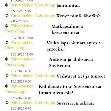
1.10.2025 14.00
Päivämiehen Vierasblogi
Juurtumista
8.9.2025 15.50
Päivämiehen Vierasblogi
Kenet minä lähetän?
9.8.2025 9.00
Päivämiehen
Matkapsalmeja
Vierasblogi
kesäseuroissa
31.7.2025 10.50
Päivämiehen
Voiko lapsi siunata synnit
Vierasblogi
anteeksi?
29.7.2025 13.00
Päivämiehen
Antoisat ja ahdistavat
Vierasblogi
Suviseurat
26.7.2025 6.00
Päivämiehen Vierasblogi
Vaihtuvat tiet ja tunteet
15.7.2025 6.00
Päivämiehen
Kohdattaisiinko Suviseuroissa –
Vierasblogi
ilman oletuksia?
27.6.2025 6.10
Päivämiehen Vierasblogi
Suvivirren aikaan
30.5.2025 6.10