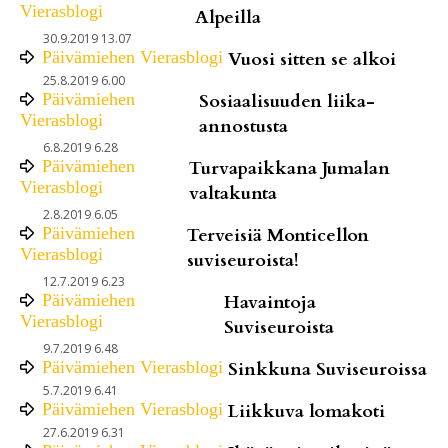
Vierasblogi
Alpeilla
30.9.2019 13.07
Päivämiehen Vierasblogi
Vuosi sitten se alkoi
25.8.2019 6.00
Päivämiehen
Sosiaalisuuden liika-
Vierasblogi
annostusta
6.8.2019 6.28
Päivämiehen
Turvapaikkana Jumalan
Vierasblogi
valtakunta
2.8.2019 6.05
Päivämiehen
Terveisiä Monticellon
Vierasblogi
suviseuroista!
12.7.2019 6.23
Päivämiehen
Havaintoja
Vierasblogi
Suviseuroista
9.7.2019 6.48
Päivämiehen Vierasblogi
Sinkkuna Suviseuroissa
5.7.2019 6.41
Päivämiehen Vierasblogi
Liikkuva lomakoti
27.6.2019 6.31