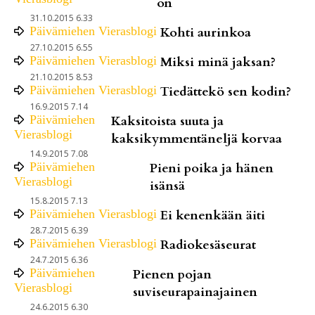
on
31.10.2015 6.33
Päivämiehen Vierasblogi
Kohti aurinkoa
27.10.2015 6.55
Päivämiehen Vierasblogi
Miksi minä jaksan?
21.10.2015 8.53
Päivämiehen Vierasblogi
Tiedättekö sen kodin?
16.9.2015 7.14
Päivämiehen
Kaksitoista suuta ja
Vierasblogi
kaksikymmentäneljä korvaa
14.9.2015 7.08
Päivämiehen
Pieni poika ja hänen
Vierasblogi
isänsä
15.8.2015 7.13
Päivämiehen Vierasblogi
Ei kenenkään äiti
28.7.2015 6.39
Päivämiehen Vierasblogi
Radiokesäseurat
24.7.2015 6.36
Päivämiehen
Pienen pojan
Vierasblogi
suviseurapainajainen
24.6.2015 6.30