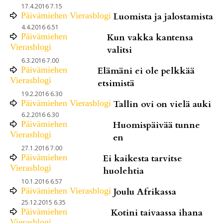
17.4.2016 7.15
Päivämiehen Vierasblogi
Luomista ja jalostamista
4.4.2016 6.51
Päivämiehen
Kun vakka kantensa
Vierasblogi
valitsi
6.3.2016 7.00
Päivämiehen
Elämäni ei ole pelkkää
Vierasblogi
etsimistä
19.2.2016 6.30
Päivämiehen Vierasblogi
Tallin ovi on vielä auki
6.2.2016 6.30
Päivämiehen
Huomispäivää tunne
Vierasblogi
en
27.1.2016 7.00
Päivämiehen
Ei kaikesta tarvitse
Vierasblogi
huolehtia
10.1.2016 6.57
Päivämiehen Vierasblogi
Joulu Afrikassa
25.12.2015 6.35
Päivämiehen
Kotini taivaassa ihana
Vierasblogi