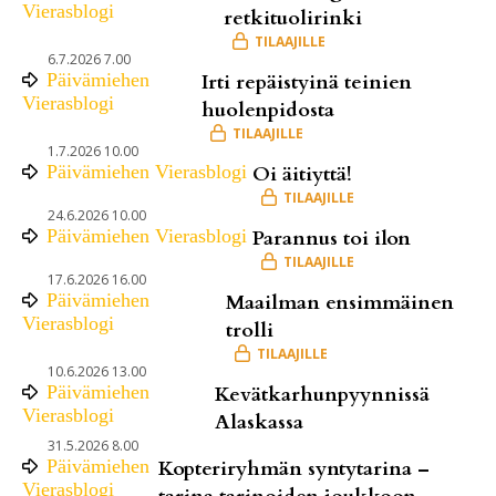
Vierasblogi
retkituolirinki
6.7.2026 7.00
Päivämiehen
Irti repäistyinä teinien
Vierasblogi
huolenpidosta
1.7.2026 10.00
Päivämiehen Vierasblogi
Oi äitiyttä!
24.6.2026 10.00
Päivämiehen Vierasblogi
Parannus toi ilon
17.6.2026 16.00
Päivämiehen
Maailman ensimmäinen
Vierasblogi
trolli
10.6.2026 13.00
Päivämiehen
Kevätkarhunpyynnissä
Vierasblogi
Alaskassa
31.5.2026 8.00
Päivämiehen
Kopteriryhmän syntytarina –
Vierasblogi