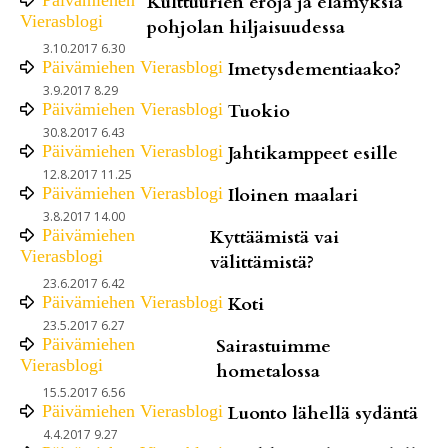
Kulttuurien eroja ja elämyksiä
Vierasblogi
pohjolan hiljaisuudessa
3.10.2017 6.30
Päivämiehen Vierasblogi
Imetysdementiaako?
3.9.2017 8.29
Päivämiehen Vierasblogi
Tuokio
30.8.2017 6.43
Päivämiehen Vierasblogi
Jahtikamppeet esille
12.8.2017 11.25
Päivämiehen Vierasblogi
Iloinen maalari
3.8.2017 14.00
Päivämiehen
Kyttäämistä vai
Vierasblogi
välittämistä?
23.6.2017 6.42
Päivämiehen Vierasblogi
Koti
23.5.2017 6.27
Päivämiehen
Sairastuimme
Vierasblogi
hometalossa
15.5.2017 6.56
Päivämiehen Vierasblogi
Luonto lähellä sydäntä
4.4.2017 9.27