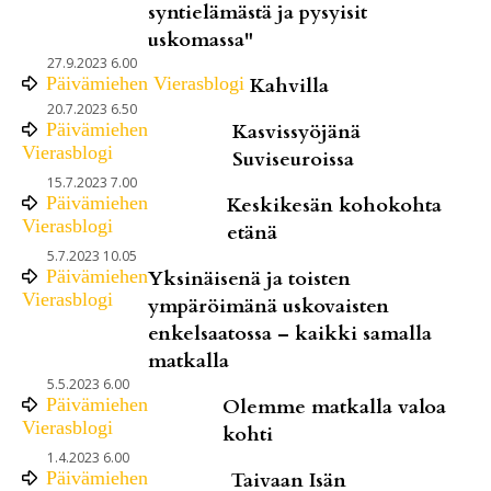
syntielämästä ja pysyisit
uskomassa"
27.9.2023 6.00
Päivämiehen Vierasblogi
Kahvilla
20.7.2023 6.50
Päivämiehen
Kasvissyöjänä
Vierasblogi
Suviseuroissa
15.7.2023 7.00
Päivämiehen
Keskikesän kohokohta
Vierasblogi
etänä
5.7.2023 10.05
Päivämiehen
Yksinäisenä ja toisten
Vierasblogi
ympäröimänä uskovaisten
enkelsaatossa – kaikki samalla
matkalla
5.5.2023 6.00
Päivämiehen
Olemme matkalla valoa
Vierasblogi
kohti
1.4.2023 6.00
Päivämiehen
Taivaan Isän