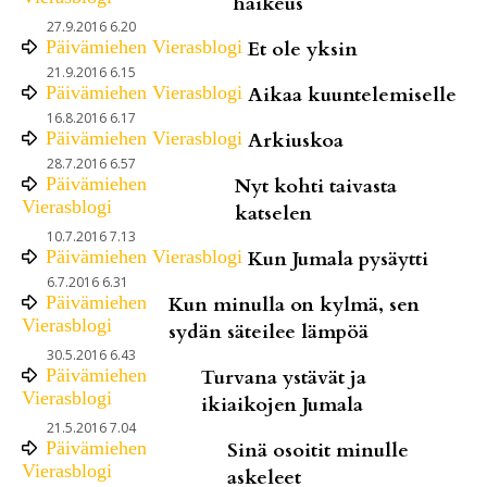
haikeus
27.9.2016 6.20
Päivämiehen Vierasblogi
Et ole yksin
21.9.2016 6.15
Päivämiehen Vierasblogi
Aikaa kuuntelemiselle
16.8.2016 6.17
Päivämiehen Vierasblogi
Arkiuskoa
28.7.2016 6.57
Päivämiehen
Nyt kohti taivasta
Vierasblogi
katselen
10.7.2016 7.13
Päivämiehen Vierasblogi
Kun Jumala pysäytti
6.7.2016 6.31
Päivämiehen
Kun minulla on kylmä, sen
Vierasblogi
sydän säteilee lämpöä
30.5.2016 6.43
Päivämiehen
Turvana ystävät ja
Vierasblogi
ikiaikojen Jumala
21.5.2016 7.04
Päivämiehen
Sinä osoitit minulle
Vierasblogi
askeleet