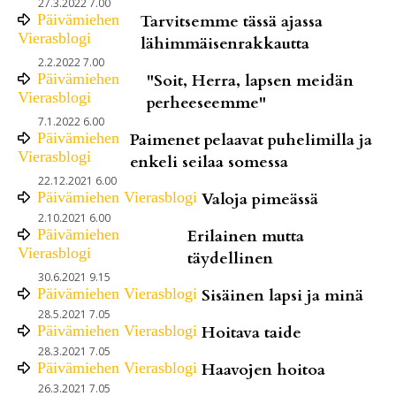
27.3.2022 7.00
Päivämiehen
Tarvitsemme tässä ajassa
Vierasblogi
lähimmäisenrakkautta
2.2.2022 7.00
Päivämiehen
"Soit, Herra, lapsen meidän
Vierasblogi
perheeseemme"
7.1.2022 6.00
Päivämiehen
Paimenet pelaavat puhelimilla ja
Vierasblogi
enkeli seilaa somessa
22.12.2021 6.00
Päivämiehen Vierasblogi
Valoja pimeässä
2.10.2021 6.00
Päivämiehen
Erilainen mutta
Vierasblogi
täydellinen
30.6.2021 9.15
Päivämiehen Vierasblogi
Sisäinen lapsi ja minä
28.5.2021 7.05
Päivämiehen Vierasblogi
Hoitava taide
28.3.2021 7.05
Päivämiehen Vierasblogi
Haavojen hoitoa
26.3.2021 7.05