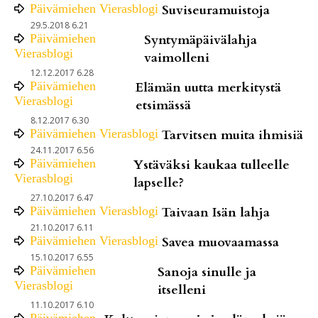
Päivämiehen Vierasblogi
Suviseuramuistoja
29.5.2018 6.21
Päivämiehen
Syntymäpäivälahja
Vierasblogi
vaimolleni
12.12.2017 6.28
Päivämiehen
Elämän uutta merkitystä
Vierasblogi
etsimässä
8.12.2017 6.30
Päivämiehen Vierasblogi
Tarvitsen muita ihmisiä
24.11.2017 6.56
Päivämiehen
Ystäväksi kaukaa tulleelle
Vierasblogi
lapselle?
27.10.2017 6.47
Päivämiehen Vierasblogi
Taivaan Isän lahja
21.10.2017 6.11
Päivämiehen Vierasblogi
Savea muovaamassa
15.10.2017 6.55
Päivämiehen
Sanoja sinulle ja
Vierasblogi
itselleni
11.10.2017 6.10
Päivämiehen